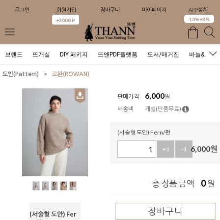
로그인
회원가입
장바구니
마이페이지
APP설치
0
10%+3%
+2000 P
브랜드
뜨개실
DIY 패키지
뜨앤PDF플랫폼
도서/매거진
바늘&도구
>
도안(Pattern)
로완(ROWAN)
6,000
판매가격
원
배송비
개별(단품무료)
(서술형 도안) Fern/펀
6,000
원
+1
-1
0
총 상품 금액
원
장바구니
(서술형 도안) Fer