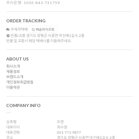
우리은행: 1002-843-731759
ORDER TRACKING
우체국택배
배송위치조회
반품/교환
경기도 양평군 서종면 마진배1길 9, 2층
반품 및 교환시 해당 택배사를 이용해주세요.
ABOUT US
회사소개
채용정보
브랜드소개
개인정보취급방침
이용약관
COMPANY INFO
상호명
뜨앤
대표이사
최수영
대표전화
031-771-9877
주소
경기도 양평군 서종면 마진배1길 9, 2층