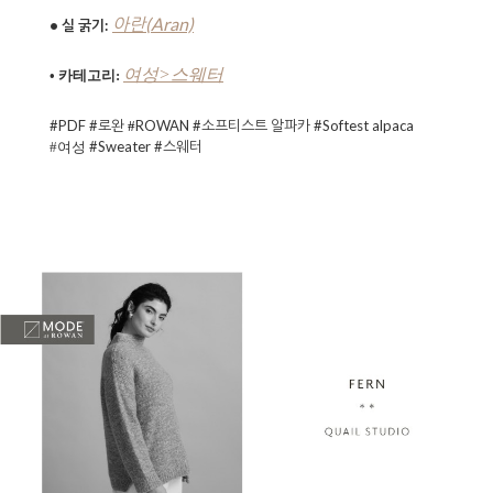
아란(Aran)
• 실 굵기:
여성>스웨터
• 카테고리:
#PDF #로완
ROWAN
#소프티스트 알파카 #Softest alpaca
#
#Sweater #스웨터
#여성