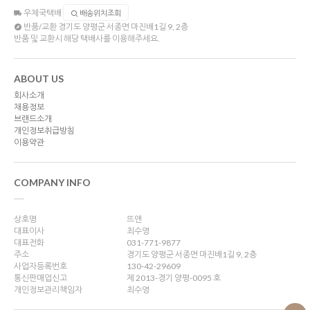
우체국택배
배송위치조회
반품/교환
경기도 양평군 서종면 마진배1길 9, 2층
반품 및 교환시 해당 택배사를 이용해주세요.
ABOUT US
회사소개
채용정보
브랜드소개
개인정보취급방침
이용약관
COMPANY INFO
상호명
뜨앤
대표이사
최수영
대표전화
031-771-9877
주소
경기도 양평군 서종면 마진배1길 9, 2층
사업자등록번호
130-42-29609
통신판매업신고
제 2013-경기 양평-0095 호
개인정보관리책임자
최수영