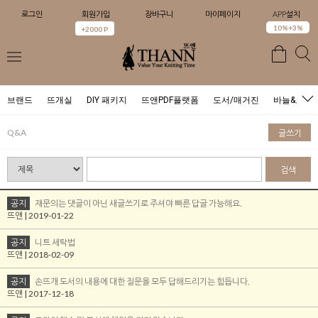
로그인
회원가입
장바구니
마이페이지
APP설치
0
10%+3%
+2000 P
브랜드
뜨개실
DIY 패키지
뜨앤PDF플랫폼
도서/매거진
바늘&도구
Q&A
글쓰기
검색
공지
재문의는 댓글이 아닌 새글쓰기로 주셔야 빠른 답글 가능해요.
뜨앤 | 2019-01-22
공지
니트 세탁법
뜨앤 | 2018-02-09
공지
손뜨개 도서의 내용에 대한 질문을 모두 답해드리기는 힘듭니다.
뜨앤 | 2017-12-18