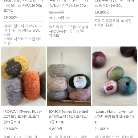
eeds Aran/마리 왈린 브리
로완 키드실크 헤이즈 뜨개
aze/로완 파인 트위드 헤이
티시 브리즈 아란/1볼 50g
실/81색 전색상/1볼 25g
즈 뜨개실/1볼 50g
뜨개실
22,000원
19,800원
19,000원
20,000원
9%
트위드 헤이즈의 DK버전
+러블리 쉐이드
페어아일의 아이코닉 디자
럭셔리 키드 모헤어의 정석
이너 마리 왈린Marie Wall
+ROWAN의 궁극의 컬러
in의
파레트
브리티시 브리즈 아란 웨이
트 실
[ROWAN] Tweed Haze/
[DMC]Merino Essentiel
[Louisa Harding]Amitol
로완 트위드 헤이즈 뜨개
8/메리노 에센셜8 뜨개실/
a/아미톨라 뜨개실/1볼 50
실/1볼 50g
1볼 100g
g
19,800원
9,800원
21,000원
알파카&키드모헤어 기모
메리노울 블렌드의 코지한
실크 블렌드의 엘레간트한