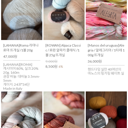
[LAMANA]Roma 라마나
[ROWAN] Alpaca Classi
[Manos del uruguay]Ale
로마 뜨개실 /1볼 20g
c / 로완 알파카 클래식 /1
gria / 알레그리아 / 1타래 1
볼 25g 뜨개실
00g 뜨개실
47,000원
9,000원
36,000원
[LAMANA][ROMA]
8,500원
6%
캐시미어 80%, 실크 20%
핸드다잉 실만 40여년의
20g, 160m
마노스의 핑거링 웨이트 실
권장 바늘: 대바늘 3.5mm-
5mm
게이지: 24코*34단
Made in Italy