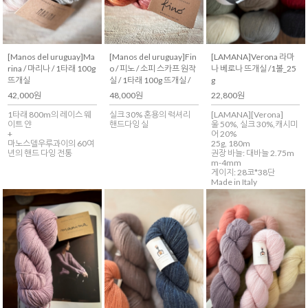
[Manos del uruguay]Ma
[Manos del uruguay]Fin
[LAMANA]Verona 라마
rina / 마리나 / 1타래 100g
o / 피노 / 소피 스카프 원작
나 베로나 뜨개실 /1볼_25
뜨개실
실 / 1타래 100g 뜨개실 /
g
42,000원
48,000원
22,800원
1타래 800m의 레이스 웨
실크 30% 혼용의 럭셔리
[LAMANA][Verona]
이트 얀
핸드다잉 실
울 50%, 실크 30%,캐시미
+
어 20%
마노스델우루과이의 60여
25g, 180m
년의 핸드 다잉 전통
권장 바늘: 대바늘 2.75m
m-4mm
게이지: 28코*38단
Made in Italy