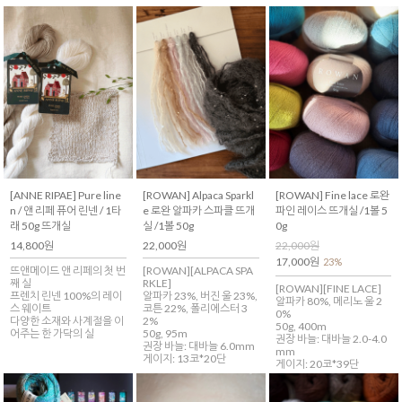
[ANNE RIPAE] Pure line
[ROWAN] Alpaca Sparkl
[ROWAN] Fine lace 로완
n / 앤 리페 퓨어 린넨 / 1타
e 로완 알파카 스파클 뜨개
파인 레이스 뜨개실 /1볼 5
래 50g 뜨개실
실 /1볼 50g
0g
14,800원
22,000원
22,000원
17,000원
23%
뜨앤메이드 앤 리페의 첫 번
[ROWAN][ALPACA SPA
째 실
RKLE]
[ROWAN][FINE LACE]
프렌치 린넨 100%의 레이
알파카 23%, 버진 울 23%,
알파카 80%, 메리노 울 2
스 웨이트
코튼 22%, 폴리에스터 3
0%
다양한 소재와 사계절을 이
2%
50g, 400m
어주는 한 가닥의 실
50g, 95m
권장 바늘: 대바늘 2.0-4.0
권장 바늘: 대바늘 6.0mm
mm
게이지: 13코*20단
게이지: 20코*39단