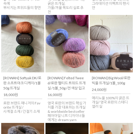
속에
굵은 뜨개실.
그라데이션 이펙트의 팬시
부서지는 트위드들의 향연
가을/겨울 목도리 실로 추
얀
천
[ROWAN] Softyak DK/로
[ROWAN] Felted Twee
[ROWAN] Big Wool/로완
완 소프트야크 디케이/1볼
d/로완 펠티드 트위드 뜨개
빅울 뜨개실/1볼_100g
50g 뜨개실
실 /1볼_50g /전 색상 입고
24,000원
18,000원
16,000원
메리노울 100%의 굵은 뜨
개실/ 영국 로완의 스테디
로완 브랜드 매니저의 Fav
영국 로완의 브랜드 핵심 가
셀러 실
orite 뜨개실 /
치를 가장 대표하는 뜨개실
사계절 소재 / 간절기 소재
& worldwide bestseller
페어아일 니트 디자이너들
에게는 dream yarn