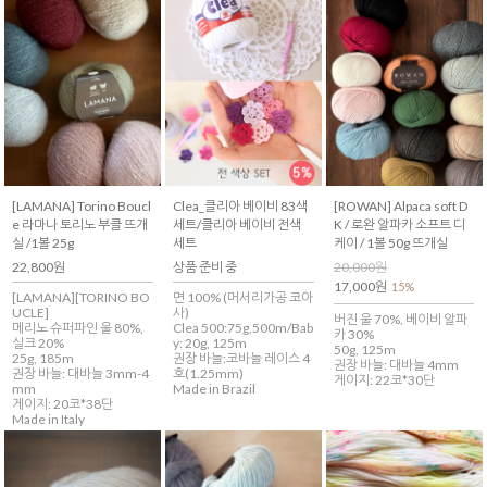
[LAMANA] Torino Boucl
Clea_클리아 베이비 83색
[ROWAN] Alpaca soft D
e 라마나 토리노 부클 뜨개
세트/클리아 베이비 전색
K / 로완 알파카 소프트 디
실 /1볼 25g
세트
케이 / 1볼 50g 뜨개실
22,800원
상품 준비 중
20,000원
17,000원
15%
[LAMANA][TORINO BO
면 100% (머서리가공 코아
UCLE]
사)
버진 울 70%, 베이비 알파
메리노 슈퍼파인 울 80%,
Clea 500:75g,500m/Bab
카 30%
실크 20%
y: 20g, 125m
50g, 125m
25g, 185m
권장 바늘:코바늘 레이스 4
권장 바늘: 대바늘 4mm
권장 바늘: 대바늘 3mm-4
호(1.25mm)
게이지: 22코*30단
mm
Made in Brazil
게이지: 20코*38단
Made in Italy