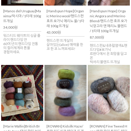
[Manos del Uruguay]Ma
[Handspun Hope]Organ
[Handspun Hope] Orga
xima/막시마 / 1타래 100g
ic Merino wool/핸드스펀
nic Angora and Merino
뜨개실
호프 오가닉 메리노 울/ 1타
Blend/핸드스펀 호프 오가
래 100g 뜨개실
닉앙고라 앤 메리노 블렌드
34,000원
/ 1타래 100g 뜨개실
43,000원
워스티드 웨이트의 싱글 플
87,000원
라이 핸드다잉 얀
핸드스펀 뜨개실의
60여 년의 핸드다잉 전통
살아있는(alive) 매력을 한
핸드스펀&네추럴염색&핸
의 컬러체계와 톤을
코 한 코 느껴보세요!
드다잉#오가닉
경험하세요.
르완다에서 온 희망을 담고
온
럭셔리 블렌드 뜨개실
[Marie Wallin]British Br
[ROWAN] Kidsilk Haze/
[ROWAN] Fine Tweed H