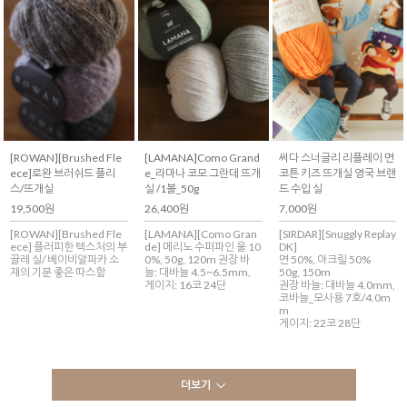
[ROWAN][Brushed Fle
[LAMANA]Como Grand
써다 스너글리 리플레이 면
ece]로완 브러쉬드 플리
e_라마나 코모 그란데 뜨개
코튼 키즈 뜨개실 영국 브랜
스/뜨개실
실 /1볼_50g
드 수입 실
19,500원
26,400원
7,000원
[ROWAN][Brushed Fle
[LAMANA][Como Gran
[SIRDAR][Snuggly Replay
ece] 플러피한 텍스처의 부
de] 메리노 수퍼파인 울 10
DK]
끌레 실/ 베이비알파카 소
0%, 50g, 120m 권장 바
면 50%, 아크릴 50%
재의 기분 좋은 따스함
늘: 대바늘 4.5~6.5mm,
50g, 150m
게이지: 16코 24단
권장 바늘: 대바늘 4.0mm,
코바늘_모사용 7호/4.0m
m
게이지: 22코 28단
더보기