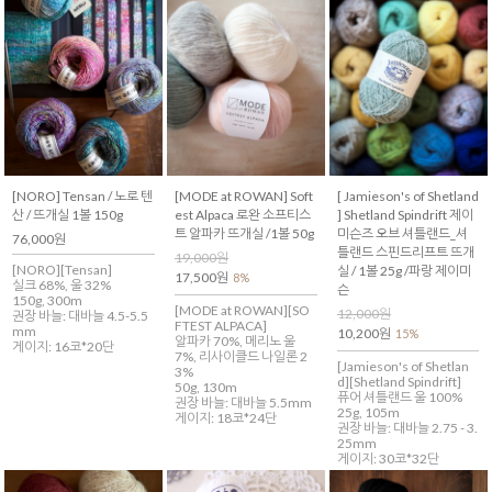
[NORO] Tensan / 노로 텐
[MODE at ROWAN] Soft
[ Jamieson's of Shetland
산 / 뜨개실 1볼 150g
est Alpaca 로완 소프티스
] Shetland Spindrift 제이
트 알파카 뜨개실 /1볼 50g
미슨즈 오브 셔틀랜드_셔
76,000원
틀랜드 스핀드리프트 뜨개
19,000원
[NORO][Tensan]
실 / 1볼 25g /파랑 제이미
17,500원
8%
실크 68%, 울 32%
슨
150g, 300m
[MODE at ROWAN][SO
12,000원
권장 바늘: 대바늘 4.5-5.5
FTEST ALPACA]
mm
10,200원
15%
알파카 70%, 메리노 울
게이지: 16코*20단
7%, 리사이클드 나일론 2
[Jamieson's of Shetlan
3%
d][Shetland Spindrift]
50g, 130m
퓨어 셔틀랜드 울 100%
권장 바늘: 대바늘 5.5mm
25g, 105m
게이지: 18코*24단
권장 바늘: 대바늘 2.75 - 3.
25mm
게이지: 30코*32단