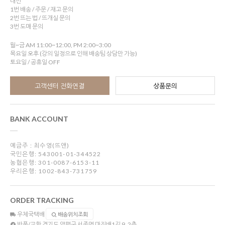
내선
1번 배송 / 주문 / 재고 문의
2번 뜨는 법 / 뜨개실 문의
3번 도매 문의
월~금 AM 11:00~12:00, PM 2:00~3:00
목요일 오후 (강의 일정으로 인해 배송팀 상담만 가능)
토요일 / 공휴일 OFF
고객센터 전화연결
상품문의
BANK ACCOUNT
예금주 : 최수영(뜨앤)
국민은행: 543001-01-344522
농협은행: 301-0087-6153-11
우리은행: 1002-843-731759
ORDER TRACKING
우체국택배
배송위치조회
반품/교환
경기도 양평군 서종면 마진배1길 9, 2층