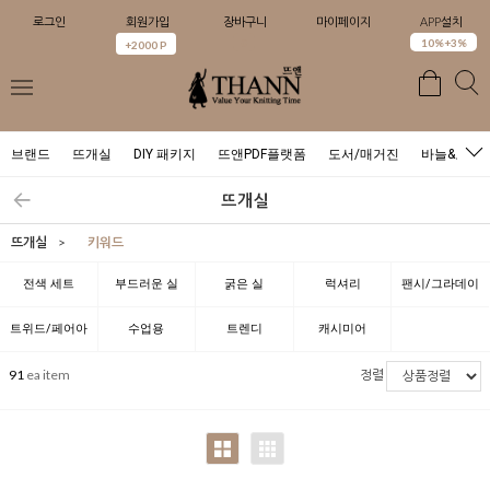
로그인
회원가입
장바구니
마이페이지
APP설치
0
10%+3%
+2000 P
브랜드
뜨개실
DIY 패키지
뜨앤PDF플랫폼
도서/매거진
바늘&도구
뜨개실
뜨개실
>
키워드
전색 세트
부드러운 실
굵은 실
럭셔리
팬시/그라데이
션
트위드/페어아
수업용
트렌디
캐시미어
일
91
ea item
정렬