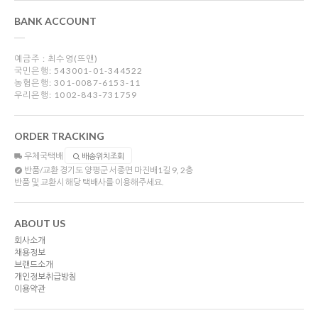
BANK ACCOUNT
예금주 : 최수영(뜨앤)
국민은행: 543001-01-344522
농협은행: 301-0087-6153-11
우리은행: 1002-843-731759
ORDER TRACKING
우체국택배
배송위치조회
반품/교환
경기도 양평군 서종면 마진배1길 9, 2층
반품 및 교환시 해당 택배사를 이용해주세요.
ABOUT US
회사소개
채용정보
브랜드소개
개인정보취급방침
이용약관