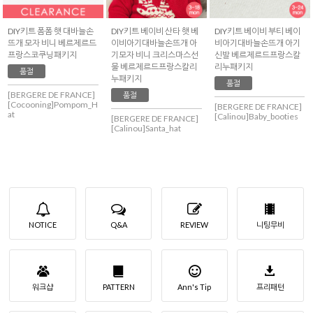
DIY키트 폼폼 햇 대바늘손
DIY키트 베이비 산타 햇 베
DIY키트 베이비 부티 베이
뜨개 모자 비니 베르제르드
이비아기대바늘손뜨개 아
비아기대바늘손뜨개 아기
프랑스코쿠닝패키지
기모자 비니 크리스마스선
신발 베르제르드프랑스칼
물 베르제르드프랑스칼리
리누패키지
품절
누패키지
품절
[BERGERE DE FRANCE]
품절
[Cocooning]Pompom_H
[BERGERE DE FRANCE]
at
[Calinou]Baby_booties
[BERGERE DE FRANCE]
[Calinou]Santa_hat
NOTICE
Q&A
REVIEW
니팅무비
워크샵
PATTERN
Ann's Tip
프리패턴