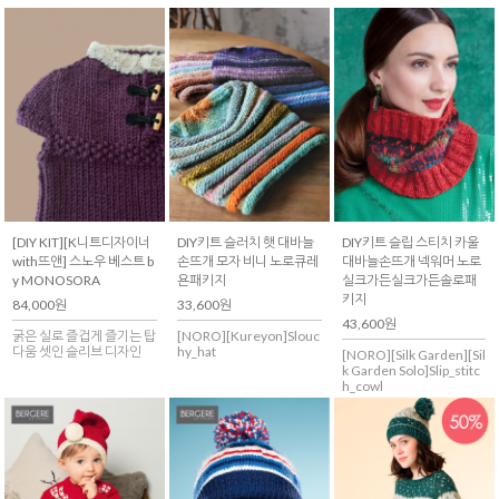
[DIY KIT][K니트디자이너
DIY키트 슬러치 햇 대바늘
DIY키트 슬립 스티치 카울
with뜨앤] 스노우 베스트 b
손뜨개 모자 비니 노로큐레
대바늘손뜨개 넥워머 노로
y MONOSORA
욘패키지
실크가든실크가든솔로패
키지
84,000원
33,600원
43,600원
굵은 실로 즐겁게 즐기는 탑
[NORO][Kureyon]Slouc
다움 셋인 슬리브 디자인
hy_hat
[NORO][Silk Garden][Sil
k Garden Solo]Slip_stitc
h_cowl