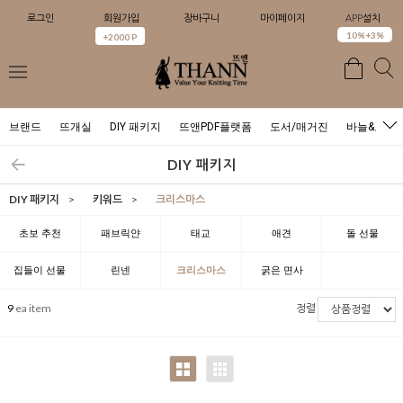
로그인
회원가입
장바구니
마이페이지
APP설치
0
10%+3%
+2000 P
브랜드
뜨개실
DIY 패키지
뜨앤PDF플랫폼
도서/매거진
바늘&도구
DIY 패키지
DIY 패키지
>
키워드
>
크리스마스
초보 추천
패브릭얀
태교
애견
돌 선물
집들이 선물
린넨
크리스마스
굵은 면사
9
ea item
정렬