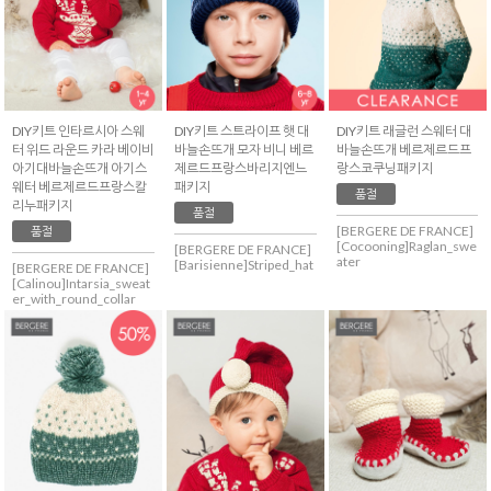
DIY키트 인타르시아 스웨
DIY키트 스트라이프 햇 대
DIY키트 래글런 스웨터 대
터 위드 라운드 카라 베이비
바늘손뜨개 모자 비니 베르
바늘손뜨개 베르제르드프
아기대바늘손뜨개 아기스
제르드프랑스바리지엔느
랑스코쿠닝패키지
웨터 베르제르드프랑스칼
패키지
품절
리누패키지
품절
[BERGERE DE FRANCE]
품절
[Cocooning]Raglan_swe
[BERGERE DE FRANCE]
ater
[Barisienne]Striped_hat
[BERGERE DE FRANCE]
[Calinou]Intarsia_sweat
er_with_round_collar