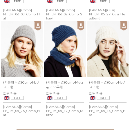
[LAMANA][Como]
[LAMANA][Como]
[LAMANA][Cusi]
PF_LM_06_03_Como_H
PF_LM_06_02_Como_S
PF_LM_05_27_Cusi_He
at
hawl
adband
(서술형 도안)Como Hat/
(서술형 도안)Como Mutz
(서술형 도안)Como Hat/
코모 햇
e/코모 무체
코모 햇
회원 전용
회원 전용
회원 전용
[LAMANA][Como]
[LAMANA][Como]
[LAMANA][Como]
PF_LM_05_26_Como_H
PF_LM_05_17_Como_M
PF_LM_05_14_Como_H
at
utze
at