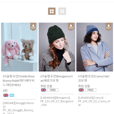
(서술형 도안)Teddy Bear
(서술형 도안)Bergamo H
(서술형 도안)Como Hat/
Bunny Rabit/테디베어 버
at/베르가모 햇
코모 햇
니 래빗(FREE)
회원 전용
회원 전용
0원
[LAMANA][Bergamo]
[LAMANA][Como]
PF_LM_09_27_Bergamo
PF_LM_09_22_Como_H
[SIRDAR][Snuggly Bunn
_Hat
at
y]
PF_SD_Snuggly_Bunny_
SL_2521