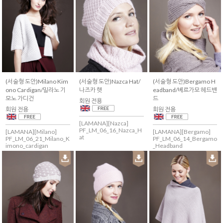
(서술형 도안)Milano Kim
(서술형 도안)Nazca Hat/
(서술형 도안)Bergamo H
ono Cardigan/밀라노 기
나즈카 햇
eadband/베르가모 헤드밴
모노 가디건
드
회원 전용
회원 전용
회원 전용
[LAMANA][Nazca]
PF_LM_06_16_Nazca_H
[LAMANA][Milano]
[LAMANA][Bergamo]
at
PF_LM_06_21_Milano_K
PF_LM_06_14_Bergamo
imono_cardigan
_Headband