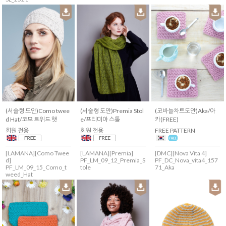
(서술형 도안)Como twee
(서술형 도안)Premia Stol
(코바늘차트도안)Aka/아
d Hat/코모 트위드 햇
e/프리미아 스톨
카(FREE)
회원 전용
회원 전용
FREE PATTERN
[LAMANA][Como Twee
[LAMANA][Premia]
[DMC][Nova Vita 4]
d]
PF_LM_09_12_Premia_S
PF_DC_Nova_vita4_157
PF_LM_09_15_Como_t
tole
71_Aka
weed_Hat