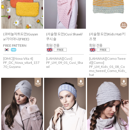
(코바늘차트도안)Guyan
(서술형 도안)Cusi Shawl/
(서술형 도안)Kids Hat/키
a/가이아나(FREE)
쿠시 숄
즈 햇
FREE PATTERN
회원 전용
회원 전용
[DMC][Nova Vita 4]
[LAMANA][Cusi]
[LAMANA][Como Twee
PF_DC_Nova_vita4_157
PF_LM_09_01_Cusi_Sha
d][Como]
70_Guyana
wl
PF_LM_Kids_01_08_Co
mo_tweed_Como_Kids_
hat