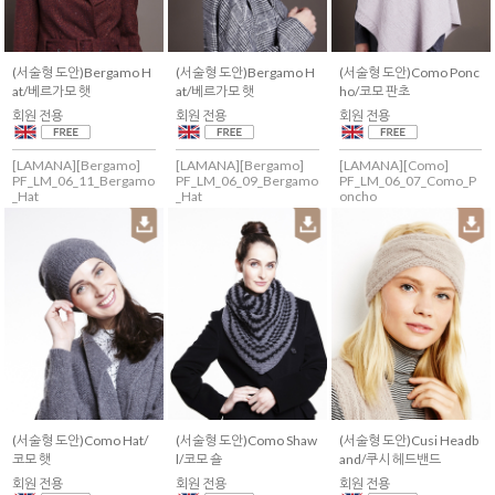
(서술형 도안)Bergamo H
(서술형 도안)Bergamo H
(서술형 도안)Como Ponc
at/베르가모 햇
at/베르가모 햇
ho/코모 판초
회원 전용
회원 전용
회원 전용
[LAMANA][Bergamo]
[LAMANA][Bergamo]
[LAMANA][Como]
PF_LM_06_11_Bergamo
PF_LM_06_09_Bergamo
PF_LM_06_07_Como_P
_Hat
_Hat
oncho
(서술형 도안)Como Hat/
(서술형 도안)Como Shaw
(서술형 도안)Cusi Headb
코모 햇
l/코모 숄
and/쿠시 헤드밴드
회원 전용
회원 전용
회원 전용