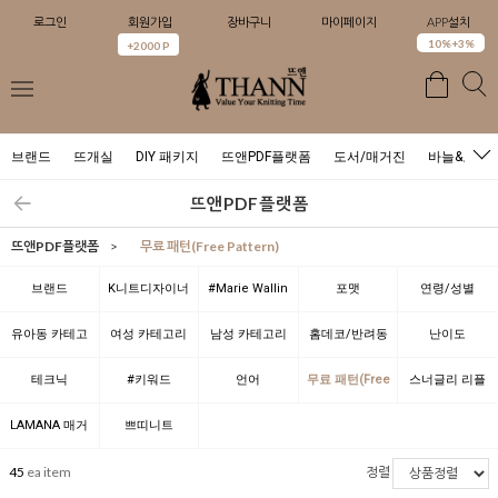
로그인
회원가입
장바구니
마이페이지
APP설치
0
10%+3%
+2000 P
브랜드
뜨개실
DIY 패키지
뜨앤PDF플랫폼
도서/매거진
바늘&도구
뜨앤PDF플랫폼
뜨앤PDF플랫폼
>
무료 패턴(Free Pattern)
브랜드
K니트디자이너
#Marie Wallin
포맷
연령/성별
with뜨앤(K
도서 별
유아동 카테고
여성 카테고리
남성 카테고리
홈데코/반려동
난이도
KnitDesigner
리 별
별
별
물
테크닉
#키워드
언어
무료 패턴(Free
스너글리 리플
with THANN)
Pattern)
레이 DK
LAMANA 매거
쁘띠니트
진 이슈별
(Petite Knit)
45
ea item
정렬