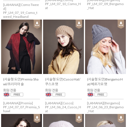
PF_LM_07_10_Como_H
PF_LM_07_09_Bergamo
[LAMANA][Como Twee
at
_Hat
d]
PF_LM_07_19_Como_t
weed_Headband
(서술형 도안)Premia Sha
(서술형 도안)Cusco Hat/
(서술형 도안)Bergamo H
wl/프리미아 숄
쿠스코 햇
at/베르가모 햇
회원 전용
회원 전용
회원 전용
[LAMANA][Premia]
[LAMANA][Cusco]
[LAMANA][Bergamo]
PF_LM_07_07_Premia_S
PF_LM_06_24_Cusco_H
PF_LM_06_23_Bergamo
hawl
at
_Hat