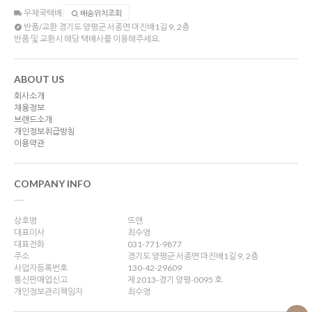
우체국택배
배송위치조회
반품/교환
경기도 양평군 서종면 마진배1길 9, 2층
반품 및 교환시 해당 택배사를 이용해주세요.
ABOUT US
회사소개
채용정보
브랜드소개
개인정보취급방침
이용약관
COMPANY INFO
상호명
뜨앤
대표이사
최수영
대표전화
031-771-9877
주소
경기도 양평군 서종면 마진배1길 9, 2층
사업자등록번호
130-42-29609
통신판매업신고
제 2013-경기 양평-0095 호
개인정보관리책임자
최수영