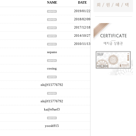
NAME
DATE
HITS
2019/01/22
261
2018/02/09
1017
2017/12/18
912
2014/10/27
172047
2010/11/13
17808
sopano
9
1
cooing
2
4
nh@f15776792
3
5
nh@f15776792
2
ka@e9aef3
2
4
yoosh915
8