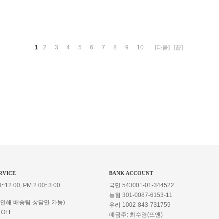
1
2
3
4
5
6
7
8
9
10
[다음]
[끝]
RVICE
BANK ACCOUNT
~12:00, PM 2:00~3:00
국민 543001-01-344522
농협 301-0087-6153-11
 인해 배송팀 상담만 가능)
우리 1002-843-731759
 OFF
예금주: 최수영(뜨앤)