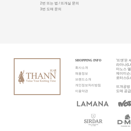
2번 뜨는 법 / 뜨개실 문의
3번 도매 문의
'뜨앤'은
SHOPPING INFO
라마나(LA
회사소개
마노스 델 
제이미슨즈 
채용정보
로터스(Lo
브랜드소개
개인정보처리방침
뜨개공방 
도매 공급
이용약관