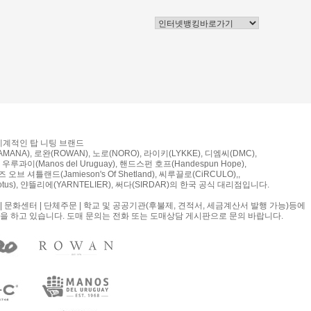
 세계적인 탑 니팅 브랜드
MANA), 로완(ROWAN), 노로(NORO), 라이키(LYKKE), 디엠씨(DMC),
우루과이(Manos del Uruguay), 핸드스펀 호프(Handespun Hope),
오브 셔틀랜드(Jamieson's Of Shetland), 씨루끌로(CiRCULO),,
tus), 얀뜰리에(YARNTELIER), 써다(SIRDAR)의 한국 공식 대리점입니다.
| 문화센터 | 단체주문 | 학교 및 공공기관(후불제, 견적서, 세금계산서 발행 가능)등에
을 하고 있습니다. 도매 문의는 전화 또는 도매상담 게시판으로 문의 바랍니다.