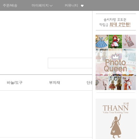
주문/배송
마이페이지
커뮤니티
바늘/도구
부자재
단종SALE50%