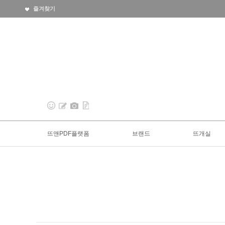
즐겨찾기
뜨앤PDF플랫폼
브랜드
뜨개실