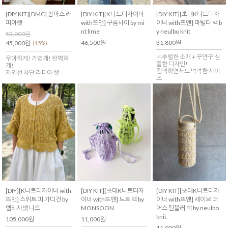
[DIY KIT][DMC] 팜파스 라
[DIY KIT][K니트디자이너
[DIY KIT][초대K니트디자
피아햇
with뜨앤] 구름사이 by mi
이너 with뜨앤] 마틸다 백 b
nt lime
y neulbo knit
53,000원
46,500원
31,800원
45,000원
(15%)
네추럴한 소재 + 꾸안꾸 심
우아하게! 가볍게! 완벽하
플한 디자인!
게!
컴팩하면서도 넉넉한 사이
자외선 차단 라피아 햇
즈
[DIY][K니트디자이너 with
[DIY KIT][초대K니트디자
[DIY KIT][초대K니트디자
뜨앤] 스위트 피 가디건 by
이너 with뜨앤] 노트 백 by
이너 with뜨앤] 세이브 더
엘리사벳 니트
MONSOON
어스 텀블러 백 by neulbo
knit
105,000원
11,000원
11,000원