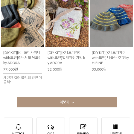
[DIY KIT][K니트디자이너
[DIY KIT][K니트디자이너
[DIY KIT][K니트디자이너
with뜨앤]리버서블 목도리
with뜨앤]벌개미취 가방 b
with뜨앤] 나풀 버킷 햇 by
by ADORA
y ADORA
HIFINE
77,000원
32,000원
33,000원
세련된 컬러 블럭의 양면 머
플러!
더보기
NOTICE
Q&A
REVIEW
니팅무비