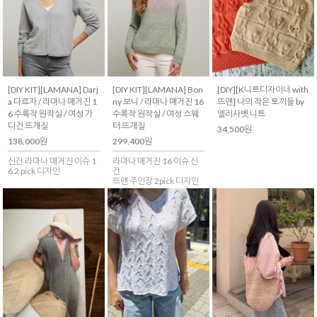
[DIY KIT][LAMANA] Darj
[DIY KIT][LAMANA] Bon
[DIY][K니트디자이너 with
a 다르자 / 라마나 매거진 1
ny 보니 / 라마나 매거진 16
뜨앤] 나의 작은 토끼들 by
6 수록작 원작실 / 여성 가
수록작 원작실 / 여성 스웨
엘리사벳 니트
디건 뜨개질
터 뜨개질
34,500원
138,000원
299,400원
신간 라마나 매거진 이슈 1
라마나 매거진 16 이슈 신
6 2 pick 디자인
간
뜨앤 주인장 2pick 디자인