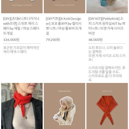
[DIY][초대K니트디자이너
[DIY키트][K Knit Design
[DIY KIT][PetiteKnit] 소
with뜨앤] 스위트 체리 스
er] 코코 풀오버 by 엘리사
피 스카프 원작실 KIT by 쁘
웨터 by 체칠 / 여성 스웨터
벳 니트 / 여성 풀오버 뜨개
띠니트 / 뜨앤 자체 사이즈
뜨개질
질
버전
136,000원
79,200원
48,000원
포근한 기모감이 매력적인
소피 후드나, 소피 숄보다
체리 배색 스웨터
는 컴팩한
뜨앤 자체 사이즈 소피 스카
프!
스카프처럼 컴팩하지만, 후
드처럼 귀를 덮을 수도..
스카프로도 좀 더 우아해
요.