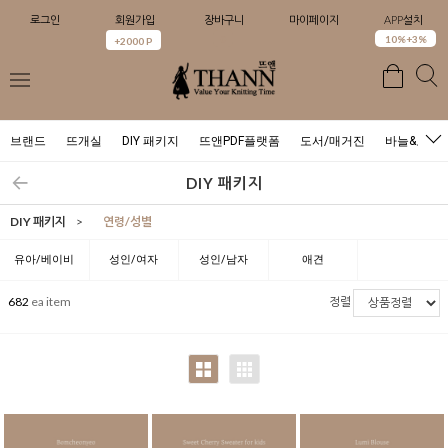
로그인
회원가입
장바구니
마이페이지
APP설치
0
10%+3%
+2000 P
브랜드
뜨개실
DIY 패키지
뜨앤PDF플랫폼
도서/매거진
바늘&도구
DIY 패키지
DIY 패키지
>
연령/성별
유아/베이비
성인/여자
성인/남자
애견
682
ea item
정렬