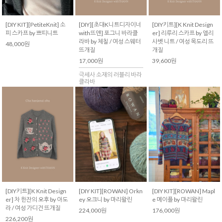
[DIY KIT][PetiteKnit] 소
[DIY][초대K니트디자이너
[DIY키트][K Knit Design
피 스카프 by 쁘띠니트
with뜨앤] 포그니 바라클
er] 리루리 스카프 by 엘리
라바 by 체칠 / 여성 스웨터
사벳 니트 / 여성 목도리 뜨
48,000원
뜨개질
개질
17,000원
39,600원
극세사 소재의 러블리 바라
클라바
[DIY키트][K Knit Design
[DIY KIT][ROWAN] Orkn
[DIY KIT][ROWAN] Mapl
er] 차 한잔의 오후 by 아도
ey 오크니 by 마리왈린
e 메이플 by 마리왈린
라 / 여성 가디건 뜨개질
224,000원
176,000원
226,200원