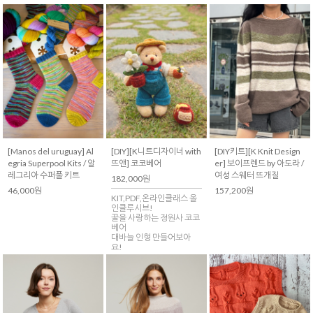
[Manos del uruguay] Al
[DIY][K니트디자이너 with
[DIY키트][K Knit Design
egria Superpool Kits / 알
뜨앤] 코코베어
er] 보이프렌드 by 아도라 /
레그리아 수퍼풀 키트
여성 스웨터 뜨개질
182,000원
46,000원
157,200원
KIT,PDF,온라인클래스 올
인클루시브!
꿀을 사랑하는 정원사 코코
베어
대바늘 인형 만들어보아
요!