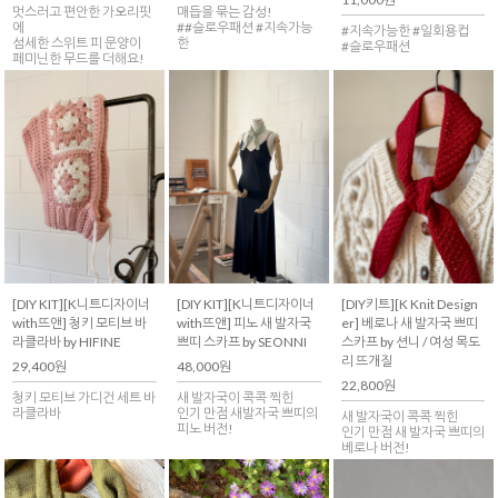
멋스러고 편안한 가오리핏
매듭을 묶는 감성!
에
##슬로우패션 #지속가능
#지속가능한 #일회용컵
섬세한 스위트 피 문양이
한
#슬로우패션
페미닌한 무드를 더해요!
[DIY KIT][K니트디자이너
[DIY KIT][K니트디자이너
[DIY키트][K Knit Design
with뜨앤] 청키 모티브 바
with뜨앤] 피노 새 발자국
er] 베로나 새 발자국 쁘띠
라클라바 by HIFINE
쁘띠 스카프 by SEONNI
스카프 by 션니 / 여성 목도
리 뜨개질
29,400원
48,000원
22,800원
청키 모티브 가디건 세트 바
새 발자국이 콕콕 찍힌
라클라바
인기 만점 새발자국 쁘띠의
새 발자국이 콕콕 찍힌
피노 버전!
인기 만점 새 발자국 쁘띠의
베로나 버전!