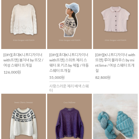
[DIY][초대K니트디자이너
[DIY][초대K니트디자이너
[DIY][K니트디자이너 with
with뜨앤] 봄처녀 by 뜨닷 /
with뜨앤] 스위트 체리 스
뜨앤] 루미 블라우스 by mi
여성 스웨터 뜨개질
웨터 포 키즈 by 체칠 / 아동
nt lime / 여성 스웨터 뜨개
스웨터 뜨개질
질
126,000원
55,000원
82,800원
사랑스러운 체리 배색 스웨
터