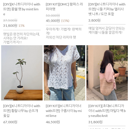
[DIY][K니트디자이너 with
[DIY KIT][DMC] 팜파스 라
[DIY][K니트디자이너 with
뜨앤] 몽쉘 햇 by mint lim
피아햇
뜨앤] 니들 키퍼 by 엘리사
e
벳 니트 / 도안 포함
53,000원
37,500원
3,800원
45,000원
(15%)
31,800원
15%
매일 엉켜서 감당이 안되는
우아하게! 가볍게! 완벽하
케이블 니들을 깔끔하게!
게!
햇빛은 완전히 차단하는데,
자외선 차단 라피아 햇
시야는 안 가려요!
가볍기까지!!
[DIY][K니트디자이너 with
[DIY KIT][K니트디자이너
[DIY KIT][초대K니트디자
뜨앤] 황칠나무 by 손뜨개
with뜨앤] 구름사이 by mi
이너 with뜨앤] 마틸다 백 b
꽃길
nt lime
y neulbo knit
67,000원
46,500원
31,800원