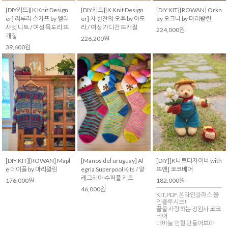
[DIY키트][K Knit Design
[DIY키트][K Knit Design
[DIY KIT][ROWAN] Orkn
er] 리루리 스카프 by 엘리
er] 차 한잔의 오후 by 아도
ey 오크니 by 마리왈린
사벳 니트 / 여성 목도리 뜨
라 / 여성 가디건 뜨개질
224,000원
개질
226,200원
39,600원
[DIY KIT][ROWAN] Mapl
[Manos del uruguay] Al
[DIY][K니트디자이너 with
e 메이플 by 마리왈린
egria Superpool Kits / 알
뜨앤] 코코베어
레그리아 수퍼풀 키트
176,000원
182,000원
46,000원
KIT,PDF,온라인클래스 올
인클루시브!
꿀을 사랑하는 정원사 코코
베어
대바늘 인형 만들어보아