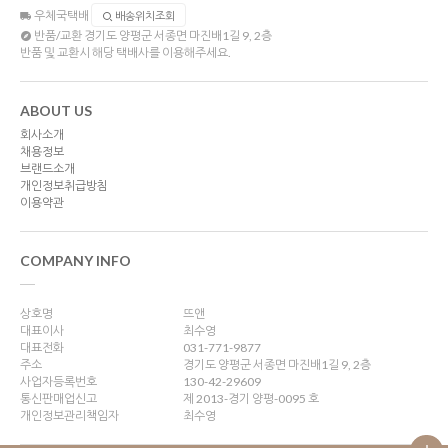
우체국택배
배송위치조회
반품/교환
경기도 양평군 서종면 마진배1길 9, 2층
반품 및 교환시 해당 택배사를 이용해주세요.
ABOUT US
회사소개
채용정보
브랜드소개
개인정보취급방침
이용약관
COMPANY INFO
상호명
뜨앤
대표이사
최수영
대표전화
031-771-9877
주소
경기도 양평군 서종면 마진배1길 9, 2층
사업자등록번호
130-42-29609
통신판매업신고
제 2013-경기 양평-0095 호
개인정보관리책임자
최수영