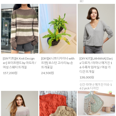
요!
[DIY키트][K Knit Design
[DIY][K니트디자이너 with
[DIY KIT][LAMANA] Darj
er] 보이프렌드 by 아도라 /
뜨앤] 보스턴 고사리 by 손
a 다르자 / 라마나 매거진 1
여성 스웨터 뜨개질
뜨개꽃길
6 수록작 원작실 / 여성 가
디건 뜨개질
157,200원
24,500원
138,000원
신간 라마나 매거진 이슈 1
6 2 pick 디자인