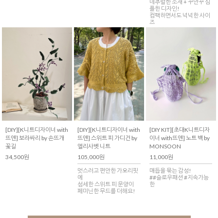
네추럴한 소재 + 꾸안꾸 심
플한 디자인!
컴팩하면서도 넉넉한 사이
즈
[DIY][K니트디자이너 with
[DIY][K니트디자이너 with
[DIY KIT][초대K니트디자
뜨앤] 보라싸리 by 손뜨개
뜨앤] 스위트 피 가디건 by
이너 with뜨앤] 노트 백 by
꽃길
엘리사벳 니트
MONSOON
34,500원
105,000원
11,000원
멋스러고 편안한 가오리핏
매듭을 묶는 감성!
에
##슬로우패션 #지속가능
섬세한 스위트 피 문양이
한
페미닌한 무드를 더해요!