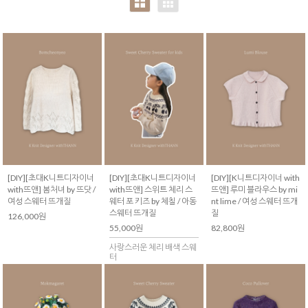
[DIY][초대K니트디자이너
[DIY][초대K니트디자이너
[DIY][K니트디자이너 with
with뜨앤] 봄처녀 by 뜨닷 /
with뜨앤] 스위트 체리 스
뜨앤] 루미 블라우스 by mi
여성 스웨터 뜨개질
웨터 포 키즈 by 체칠 / 아동
nt lime / 여성 스웨터 뜨개
스웨터 뜨개질
질
126,000원
55,000원
82,800원
사랑스러운 체리 배색 스웨
터