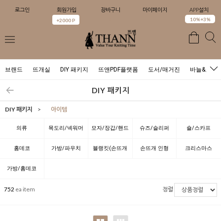
로그인
회원가입
장바구니
마이페이지
APP설치
0
10%+3%
+2000 P
브랜드
뜨개실
DIY 패키지
뜨앤PDF플랫폼
도서/매거진
바늘&도구
DIY 패키지
DIY 패키지
>
아이템
의류
목도리/넥워머
모자/장갑/핸드
슈즈/슬리퍼
숄/스카프
워머
홈데코
가방/파우치
블랭킷(손뜨개
손뜨개 인형
크리스마스
담요)
가방/홈데코
752
ea item
정렬