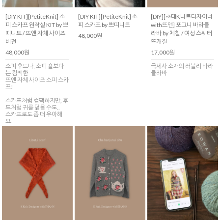
[DIY KIT][PetiteKnit] 소
[DIY KIT][PetiteKnit] 소
[DIY][초대K니트디자이너
피 스카프 원작실 KIT by 쁘
피 스카프 by 쁘띠니트
with뜨앤] 포그니 바라클
띠니트 / 뜨앤 자체 사이즈
라바 by 체칠 / 여성 스웨터
48,000원
버전
뜨개질
48,000원
17,000원
소피 후드나, 소피 숄보다
극세사 소재의 러블리 바라
는 컴팩한
클라바
뜨앤 자체 사이즈 소피 스카
프!
스카프처럼 컴팩하지만, 후
드처럼 귀를 덮을 수도..
스카프로도 좀 더 우아해
요.