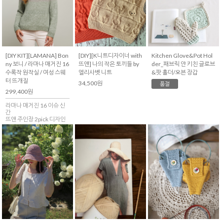
[DIY KIT][LAMANA] Bon
[DIY][K니트디자이너 with
Kitchen Glove&Pot Hol
ny 보니 / 라마나 매거진 16
뜨앤] 나의 작은 토끼들 by
der_패브릭 얀 키친 글로브
수록작 원작실 / 여성 스웨
엘리사벳 니트
&팟 홀더/오븐 장갑
터 뜨개질
34,500원
품절
299,400원
라마나 매거진 16 이슈 신
간
뜨앤 주인장 2pick 디자인