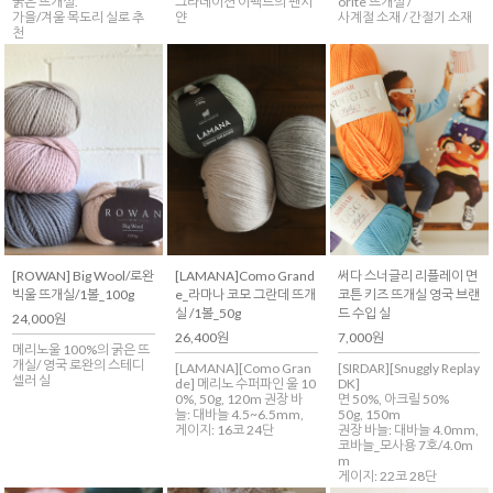
굵은 뜨개실.
그라데이션 이펙트의 팬시
orite 뜨개실 /
가을/겨울 목도리 실로 추
얀
사계절 소재 / 간절기 소재
천
[ROWAN] Big Wool/로완
[LAMANA]Como Grand
써다 스너글리 리플레이 면
빅울 뜨개실/1볼_100g
e_라마나 코모 그란데 뜨개
코튼 키즈 뜨개실 영국 브랜
실 /1볼_50g
드 수입 실
24,000원
26,400원
7,000원
메리노울 100%의 굵은 뜨
개실/ 영국 로완의 스테디
[LAMANA][Como Gran
[SIRDAR][Snuggly Replay
셀러 실
de] 메리노 수퍼파인 울 10
DK]
0%, 50g, 120m 권장 바
면 50%, 아크릴 50%
늘: 대바늘 4.5~6.5mm,
50g, 150m
게이지: 16코 24단
권장 바늘: 대바늘 4.0mm,
코바늘_모사용 7호/4.0m
m
게이지: 22코 28단