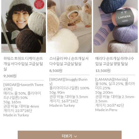
하워스 트위드 디케이 손뜨
스너글리 버니 손뜨개실 서
메리다 손뜨개실 라마나수
개실 서다수입실 고급실 털
다수입실 고급실 털실
입실 고급실 양말 털실
실
8,500원
13,500원
9,300원
[SIRDAR][Snuggly Bunn
[LAMANA][Merida]
y]
울 50%, 실크 25%, 폴리아
[SIRDAR][Haworth Twee
폴리아미드(나일론) 100%
미드 25%
d DK]
50g, 90m
50g, 200m
메리노 울 50%, 폴리아미
권장 바늘: 대바늘 5.5mm
권장 바늘: 대바늘 2.5mm-
드(나일론) 50%
게이지: 16코*26단
3.5mm
50g, 165m
Made in Turkey
게이지: 30코*42단
권장 바늘: 대바늘 4mm
Made in Peru
게이지: 22코*28단
Made in Turkey
더보기