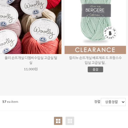
울리 손뜨개실 디엠씨수입실 고급실 털
칼리누 손뜨개실 베르제르 드 프랑스수
실
입실 고급실 털..
11,000원
품절
57
ea item
정렬