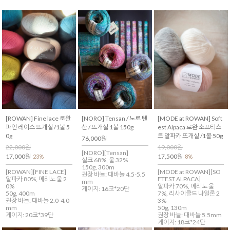
[ROWAN] Fine lace 로완
[NORO] Tensan / 노로 텐
[MODE at ROWAN] Soft
파인 레이스 뜨개실 /1볼 5
산 / 뜨개실 1볼 150g
est Alpaca 로완 소프티스
0g
트 알파카 뜨개실 /1볼 50g
76,000원
22,000원
19,000원
[NORO][Tensan]
17,000원
17,500원
23%
8%
실크 68%, 울 32%
150g, 300m
[ROWAN][FINE LACE]
[MODE at ROWAN][SO
권장 바늘: 대바늘 4.5-5.5
알파카 80%, 메리노 울 2
FTEST ALPACA]
mm
0%
알파카 70%, 메리노 울
게이지: 16코*20단
50g, 400m
7%, 리사이클드 나일론 2
권장 바늘: 대바늘 2.0-4.0
3%
mm
50g, 130m
게이지: 20코*39단
권장 바늘: 대바늘 5.5mm
게이지: 18코*24단