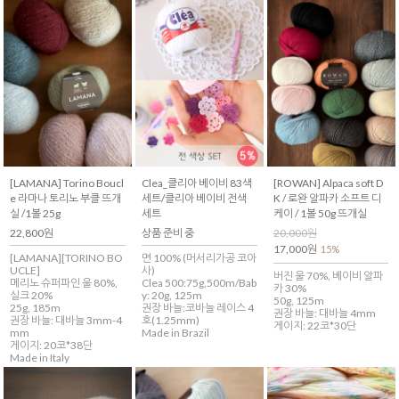
[LAMANA] Torino Boucl
Clea_클리아 베이비 83색
[ROWAN] Alpaca soft D
e 라마나 토리노 부클 뜨개
세트/클리아 베이비 전색
K / 로완 알파카 소프트 디
실 /1볼 25g
세트
케이 / 1볼 50g 뜨개실
22,800원
상품 준비 중
20,000원
17,000원
15%
[LAMANA][TORINO BO
면 100% (머서리가공 코아
UCLE]
사)
버진 울 70%, 베이비 알파
메리노 슈퍼파인 울 80%,
Clea 500:75g,500m/Bab
카 30%
실크 20%
y: 20g, 125m
50g, 125m
25g, 185m
권장 바늘:코바늘 레이스 4
권장 바늘: 대바늘 4mm
권장 바늘: 대바늘 3mm-4
호(1.25mm)
게이지: 22코*30단
mm
Made in Brazil
게이지: 20코*38단
Made in Italy