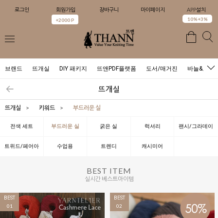
로그인
회원가입
장바구니
마이페이지
APP설치
0
10%+3%
+2000 P
브랜드
뜨개실
DIY 패키지
뜨앤PDF플랫폼
도서/매거진
바늘&도구
뜨개실
뜨개실
>
키워드
>
부드러운 실
전색 세트
부드러운 실
굵은 실
럭셔리
팬시/그라데이
션
트위드/페어아
수업용
트렌디
캐시미어
일
BEST ITEM
실시간 베스트아이템
BEST
BEST
01
02