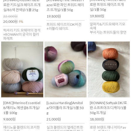
로완 트위드 헤이즈 뜨개
로완 키드실크 헤이즈 뜨개
aze/로완 파인 트위드 헤이
실/1볼 50g
실/81색 전색상/1볼 25g
즈 뜨개실/1볼 50g
19,800원
22,000원
19,800원
20,000원
9%
알파카&키드모헤어 기모
트위드 헤이즈의 DK버전
속에
+러블리 쉐이드
럭셔리 키드 모헤어의 정석
부서지는 트위드들의 향연
+ROWAN의 궁극의 컬러
파레트
[DMC]Merino Essentiel
[Louisa Harding]Amitol
[ROWAN] Softyak DK/로
8/메리노 에센셜8 뜨개실/
a/아미톨라 뜨개실/1볼 50
완 소프트야크 디케이/1볼
1볼 100g
g
50g 뜨개실
9,800원
21,000원
18,000원
메리노울 블렌드의 코지한
실크 블렌드의 엘레간트한
로완 브랜드 매니저의 Fav