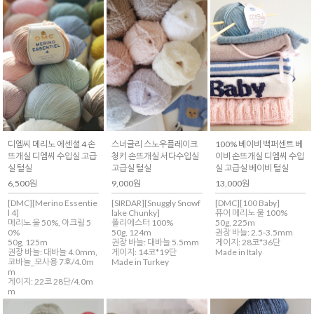
디엠씨 메리노 에센셜 4 손
스너글리 스노우플레이크
100% 베이비 백퍼센트 베
뜨개실 디엠씨 수입실 고급
청키 손뜨개실 서다수입실
이비 손뜨개실 디엠씨 수입
실 털실
고급실 털실
실 고급실 베이비 털실
6,500원
9,000원
13,000원
[DMC][Merino Essentie
[SIRDAR][Snuggly Snowf
[DMC][100 Baby]
l 4]
lake Chunky]
퓨어 메리노 울 100%
메리노 울 50%, 아크릴 5
폴리에스터 100%
50g, 225m
0%
50g, 124m
권장 바늘: 2.5-3.5mm
50g, 125m
권장 바늘: 대바늘 5.5mm
게이지: 28코*36단
권장 바늘: 대바늘 4.0mm,
게이지: 14코*19단
Made in Italy
코바늘_모사용 7호/4.0m
Made in Turkey
m
게이지: 22코 28단/4.0m
m