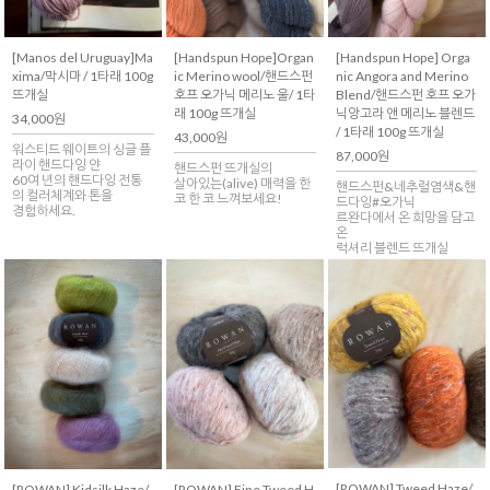
[Manos del Uruguay]Ma
[Handspun Hope]Organ
[Handspun Hope] Orga
xima/막시마 / 1타래 100g
ic Merino wool/핸드스펀
nic Angora and Merino
뜨개실
호프 오가닉 메리노 울/ 1타
Blend/핸드스펀 호프 오가
래 100g 뜨개실
닉앙고라 앤 메리노 블렌드
34,000원
/ 1타래 100g 뜨개실
43,000원
워스티드 웨이트의 싱글 플
87,000원
라이 핸드다잉 얀
핸드스펀 뜨개실의
60여 년의 핸드다잉 전통
살아있는(alive) 매력을 한
핸드스펀&네추럴염색&핸
의 컬러체계와 톤을
코 한 코 느껴보세요!
드다잉#오가닉
경험하세요.
르완다에서 온 희망을 담고
온
럭셔리 블렌드 뜨개실
[ROWAN] Tweed Haze/
[ROWAN] Kidsilk Haze/
[ROWAN] Fine Tweed H