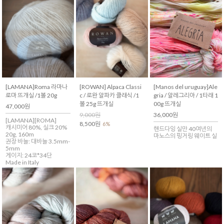
[LAMANA]Roma 라마나
[ROWAN] Alpaca Classi
[Manos del uruguay]Ale
로마 뜨개실 /1볼 20g
c / 로완 알파카 클래식 /1
gria / 알레그리아 / 1타래 1
볼 25g 뜨개실
00g 뜨개실
47,000원
9,000원
36,000원
[LAMANA][ROMA]
8,500원
6%
캐시미어 80%, 실크 20%
핸드다잉 실만 40여년의
20g, 160m
마노스의 핑거링 웨이트 실
권장 바늘: 대바늘 3.5mm-
5mm
게이지: 24코*34단
Made in Italy