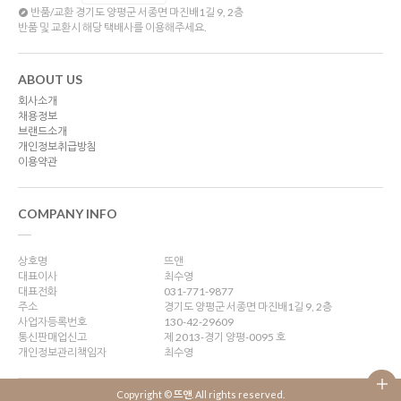
반품/교환
경기도 양평군 서종면 마진배1길 9, 2층
반품 및 교환시 해당 택배사를 이용해주세요.
ABOUT US
회사소개
채용정보
브랜드소개
개인정보취급방침
이용약관
COMPANY INFO
상호명
뜨앤
대표이사
최수영
대표전화
031-771-9877
주소
경기도 양평군 서종면 마진배1길 9, 2층
사업자등록번호
130-42-29609
통신판매업신고
제 2013-경기 양평-0095 호
개인정보관리책임자
최수영
Copyright ©
뜨앤
. All rights reserved.