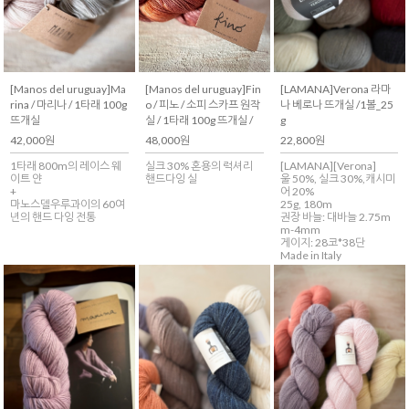
[Manos del uruguay]Ma
[Manos del uruguay]Fin
[LAMANA]Verona 라마
rina / 마리나 / 1타래 100g
o / 피노 / 소피 스카프 원작
나 베로나 뜨개실 /1볼_25
뜨개실
실 / 1타래 100g 뜨개실 /
g
42,000원
48,000원
22,800원
1타래 800m의 레이스 웨
실크 30% 혼용의 럭셔리
[LAMANA][Verona]
이트 얀
핸드다잉 실
울 50%, 실크 30%,캐시미
+
어 20%
마노스델우루과이의 60여
25g, 180m
년의 핸드 다잉 전통
권장 바늘: 대바늘 2.75m
m-4mm
게이지: 28코*38단
Made in Italy