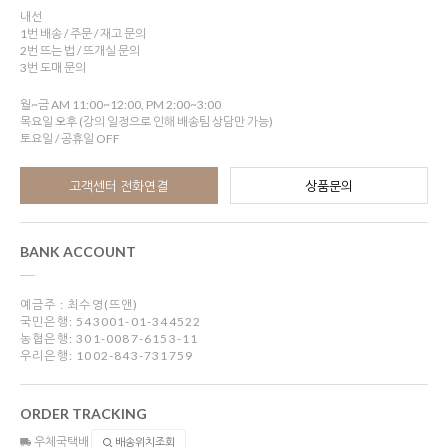
내선
1번 배송 / 주문 / 재고 문의
2번 뜨는 법 / 뜨개실 문의
3번 도매 문의
월~금 AM 11:00~12:00, PM 2:00~3:00
목요일 오후 (강의 일정으로 인해 배송팀 상담만 가능)
토요일 / 공휴일 OFF
고객센터 전화연결
상품문의
BANK ACCOUNT
예금주 : 최수영(뜨앤)
국민은행: 543001-01-344522
농협은행: 301-0087-6153-11
우리은행: 1002-843-731759
ORDER TRACKING
우체국택배
배송위치조회