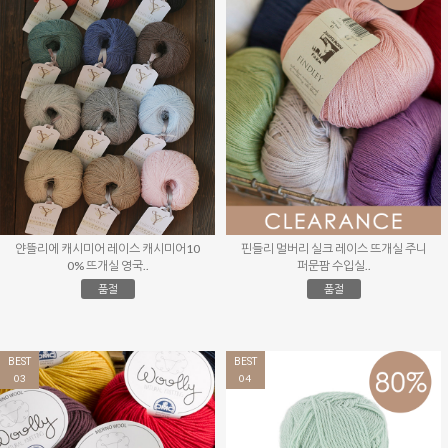
얀뜰리에 캐시미어 레이스 캐시미어10
핀들리 멀버리 실크 레이스 뜨개실 주니
0% 뜨개실 영국..
퍼문팜 수입실..
품절
품절
BEST
BEST
03
04