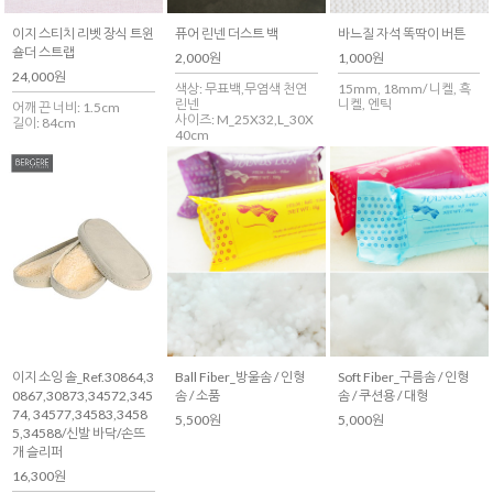
이지 스티치 리벳 장식 트윈
퓨어 린넨 더스트 백
바느질 자석 똑딱이 버튼
숄더 스트랩
2,000원
1,000원
24,000원
색상: 무표백,무염색 천연
15mm, 18mm/ 니켈, 흑
린넨
니켈, 엔틱
어깨 끈 너비: 1.5cm
사이즈: M_25X32,L_30X
길이: 84cm
40cm
이지 소잉 솔_Ref.30864,3
Ball Fiber_방울솜 / 인형
Soft Fiber_구름솜 / 인형
0867,30873,34572,345
솜 / 소품
솜 / 쿠션용 / 대형
74, 34577,34583,3458
5,500원
5,000원
5,34588/신발 바닥/손뜨
개 슬리퍼
16,300원