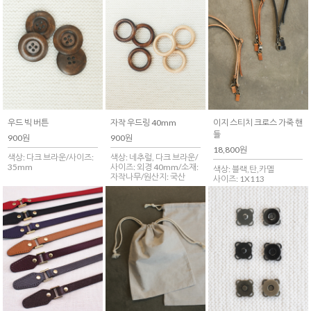
우드 빅 버튼
자작 우드링 40mm
이지 스티치 크로스 가죽 핸
들
900원
900원
18,800원
색상: 다크 브라운/사이즈:
색상: 네추럴, 다크 브라운/
35mm
사이즈: 외경 40mm/소재:
색상: 블랙,탄,카멜
자작나무/원산지: 국산
사이즈: 1X113