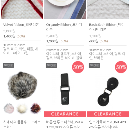
Velvet Ribbon_벨벳 리본
Organdy Ribbon_오간디
Basic Satin Ribbon_베이
리본
직 새틴 리본
2,800원
2,400원
1,100원
1,400원
(50%)
1,200원
600원
(50%)
(50%)
10mm x 90cm
핑크, 레드, 와인, 퍼플, 네
25mm x 90cm
10mm x 90cm
이비, 그레이, 그린
아이보리, 옐로우, 스카이,
아이보리, 스카이, 핑크, 와
핑크, 브라운, 네이비. 블랙
인, 브라운
시네틱 퍼 폼폼 위드 프레스
버튼 앤 루프 패스너_Ref.4
인조 가죽 패스너_Ref.423
스터드
1723,30806/의류 부자
62/의류 부자재/고리