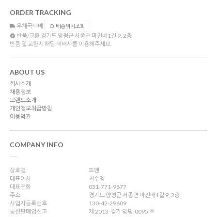
ORDER TRACKING
우체국택배
배송위치조회
반품/교환
경기도 양평군 서종면 마진배1길 9, 2층
반품 및 교환시 해당 택배사를 이용해주세요.
ABOUT US
회사소개
채용정보
브랜드소개
개인정보취급방침
이용약관
COMPANY INFO
상호명
뜨앤
대표이사
최수영
대표전화
031-771-9877
주소
경기도 양평군 서종면 마진배1길 9, 2층
사업자등록번호
130-42-29609
통신판매업신고
제 2013-경기 양평-0095 호