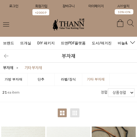
로그인
회원가입
장바구니
마이페이지
APP설치
0
10%+3%
+2000 P
브랜드
뜨개실
DIY 패키지
뜨앤PDF플랫폼
도서/매거진
바늘&도구
부자재
부자재
>
기타 부자재
가방 부자재
단추
라벨/장식
기타 부자재
21
ea item
정렬