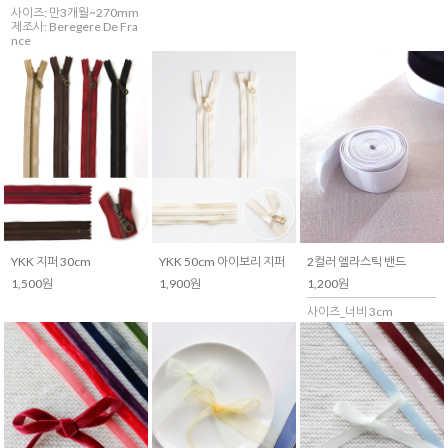
사이즈: 만3개월~270mm
제조사: Beregere De Fra
nce
YKK 지퍼 30cm
YKK 50cm 아이보리 지퍼
2컬러 엘라스틱 밴드
1,500원
1,900원
1,200원
사이즈_너비 3cm