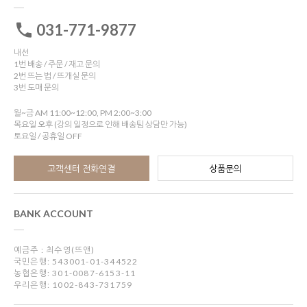
031-771-9877
내선
1번 배송 / 주문 / 재고 문의
2번 뜨는 법 / 뜨개실 문의
3번 도매 문의
월~금 AM 11:00~12:00, PM 2:00~3:00
목요일 오후 (강의 일정으로 인해 배송팀 상담만 가능)
토요일 / 공휴일 OFF
고객센터 전화연결
상품문의
BANK ACCOUNT
예금주 : 최수영(뜨앤)
국민은행: 543001-01-344522
농협은행: 301-0087-6153-11
우리은행: 1002-843-731759