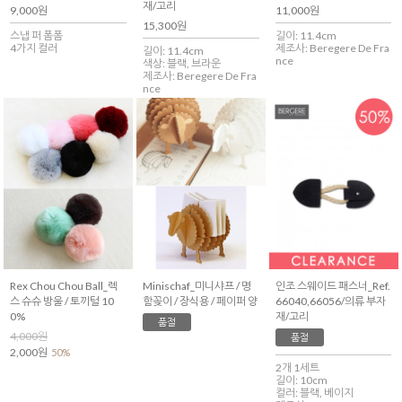
재/고리
9,000원
11,000원
15,300원
스냅 퍼 폼폼
길이: 11.4cm
4가지 컬러
제조사: Beregere De Fra
길이: 11.4cm
nce
색상: 블랙, 브라운
제조사: Beregere De Fra
nce
Rex Chou Chou Ball_렉
Minischaf_미니샤프 / 명
인조 스웨이드 패스너_Ref.
스 슈슈 방울 / 토끼털 10
함꽂이 / 장식용 / 페이퍼 양
66040,66056/의류 부자
0%
재/고리
품절
4,000원
품절
2,000원
50%
2개 1세트
길이: 10cm
컬러: 블랙, 베이지