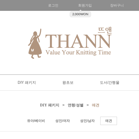
로그인
회원가입
장바구니
2,000WON
DIY 패키지
왕초보
도서/간행물
DIY 패키지
>
연령/성별
>
애견
유아/베이비
성인/여자
성인/남자
애견