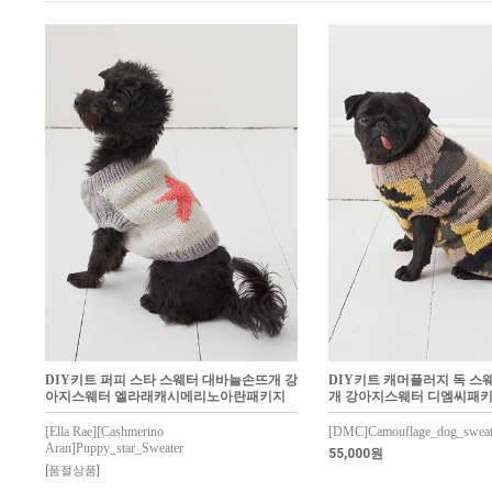
DIY키트 퍼피 스타 스웨터 대바늘손뜨개 강
DIY키트 캐머플러지 독 스
아지스웨터 엘라래캐시메리노아란패키지
개 강아지스웨터 디엠씨패
[Ella Rae][Cashmerino
[DMC]Camouflage_dog_sweat
Aran]Puppy_star_Sweater
55,000원
[품절상품]