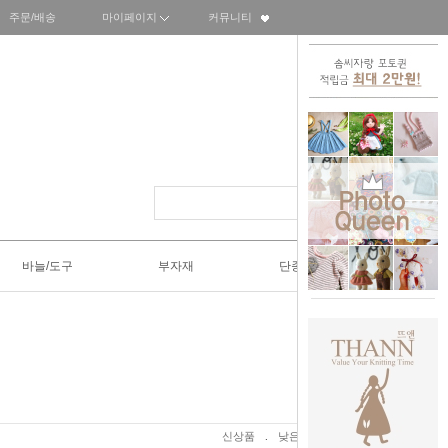
주문/배송
마이페이지
커뮤니티
바늘/도구
부자재
단종SALE50%
신상품
.
낮은가격
.
높은가격