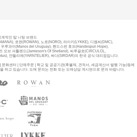
 세계적인 탑 니팅 브랜드
MANA), 로완(ROWAN), 노로(NORO), 라이키(LYKKE), 디엠씨(DMC),
우루과이(Manos del Uruguay), 핸드스펀 호프(Handespun Hope),
오브 셔틀랜드(Jamieson's Of Shetland), 씨루끌로(CiRCULO),,
tus), 얀뜰리에(YARNTELIER), 써다(SIRDAR)의 한국 공식 대리점입니다.
| 문화센터 | 단체주문 | 학교 및 공공기관(후불제, 견적서, 세금계산서 발행 가능)등에
을 하고 있습니다. 도매 문의는 전화 또는 도매상담 게시판으로 문의 바랍니다.