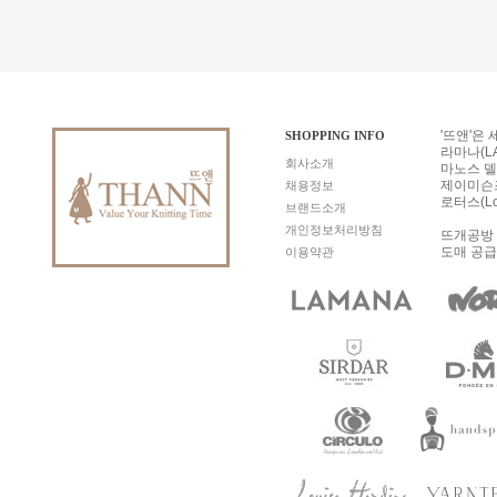
'뜨앤'은
SHOPPING INFO
라마나(LA
회사소개
마노스 델 
제이미슨즈 
채용정보
로터스(Lo
브랜드소개
개인정보처리방침
뜨개공방 
도매 공급
이용약관