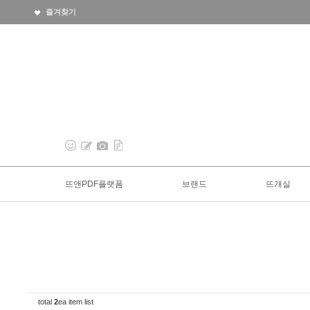
즐겨찾기
뜨앤PDF플랫폼
브랜드
뜨개실
total
2
ea item list