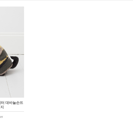
웨터 대바늘손뜨
키지
er