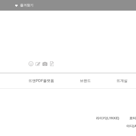
즐겨찾기
뜨앤PDF플랫폼
브랜드
뜨개실
라이키(LYKKE)
로터
아디(A