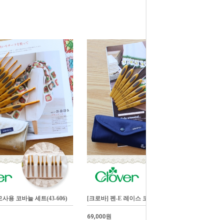
모사용 코바늘 세트(43-606)
[크로바] 펜-E 레이스 코바늘 세트(43-605)
69,000원