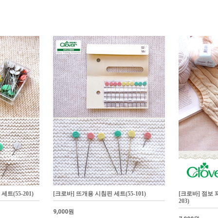
트(55-201)
[크로바] 뜨개용 시침핀 세트(55-101)
[크로바] 점보 
203)
9,000원