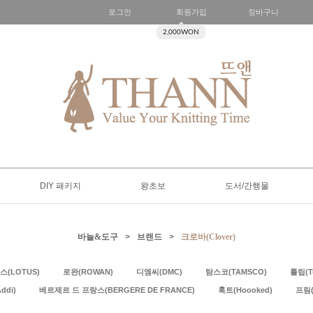
로그인
회원가입
장바구니
2,000WON
DIY 패키지
왕초보
도서/간행물
바늘&도구
>
브랜드
>
크로바(Clover)
스(LOTUS)
로완(ROWAN)
디엠씨(DMC)
탐스코(TAMSCO)
튤립(Tu
ddi)
베르제르 드 프랑스(BERGERE DE FRANCE)
훅트(Hoooked)
프림(