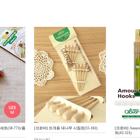
트(58-773)/폼
[크로바] 뜨개용 대나무 시침핀(55-102)
[크로바] Amu
트(43-321)
[품절상품]