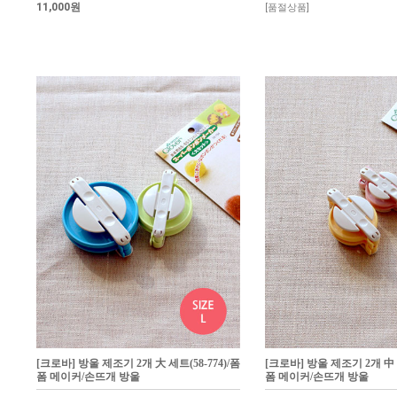
11,000원
[품절상품]
[크로바] 방울 제조기 2개 大 세트(58-774)/폼
[크로바] 방울 제조기 2개 中 세
폼 메이커/손뜨개 방울
폼 메이커/손뜨개 방울