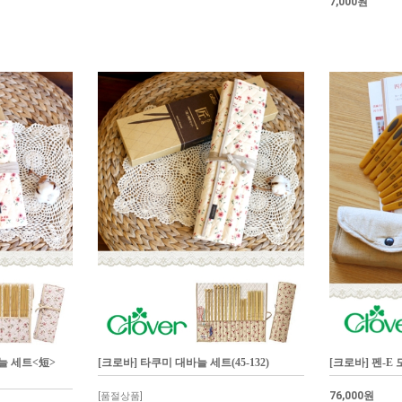
7,000원
바늘 세트<短>
[크로바] 타쿠미 대바늘 세트(45-132)
[크로바] 펜-E 
76,000원
[품절상품]