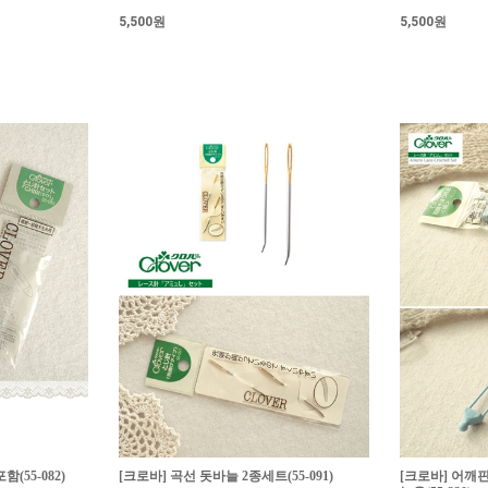
5,500원
5,500원
(55-082)
[크로바] 곡선 돗바늘 2종세트(55-091)
[크로바] 어깨핀(