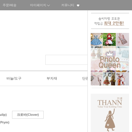
주문/배송
마이페이지
커뮤니티
바늘/도구
부자재
단종SALE50%
lip)
크로바(Clover)
Prym)