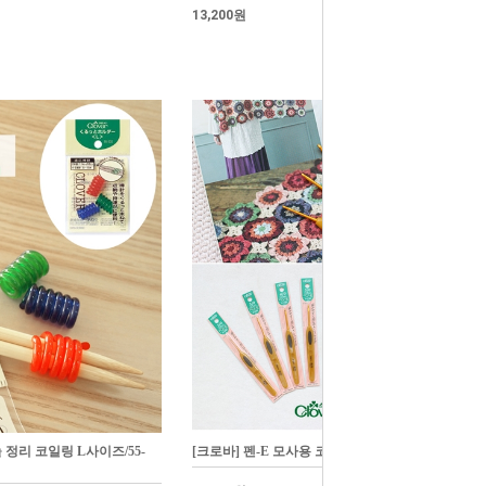
13,200원
 정리 코일링 L사이즈/55-
[크로바] 펜-E 모사용 코바늘