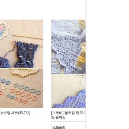
 코수링 세트(55-731)
[크로바] 블로킹 핀 50개 세트(55-405)/블락
킹/블록킹
14,500원