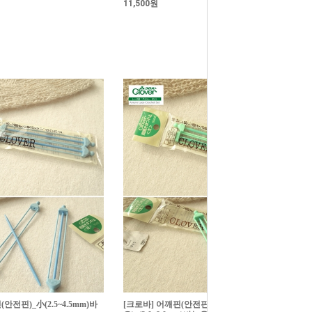
11,500원
안전핀)_小(2.5~4.5mm)바
[크로바] 어깨핀(안전핀)_大.短(짧