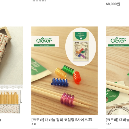
68,000원
)
[크로바] 대바늘 정리 코일링 S사이즈/55-
[크로바] 대바늘
331
332