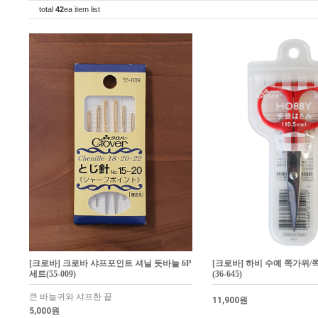
total
42
ea item list
[크로바] 크로바 샤프포인트 셔닐 돗바늘 6P
[크로바] 하비 수예 쪽가위/
세트(55-009)
(36-645)
큰 바늘귀와 샤프한 끝
11,900원
5,000원