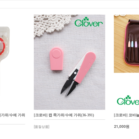
쪽가위/수예 가위
[크로바] 캡 쪽가위/수예 가위(36-391)
[크로바] 코바늘 
21,000원
[품절상품]