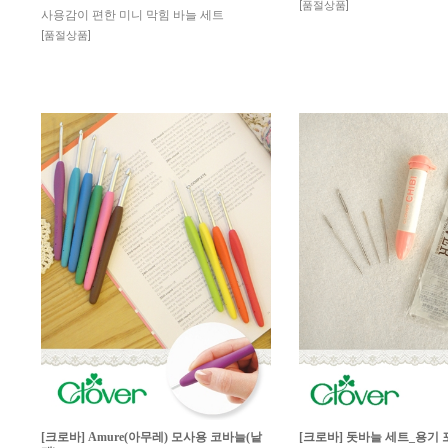
[품절상품]
사용감이 편한 미니 막힘 바늘 세트
[품절상품]
[크로바] Amure(아무레) 모사용 코바늘(낱
[크로바] 돗바늘 세트_용기 포함