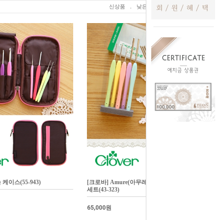
신상품
.
낮은가격
.
높은가격
케이스(55-943)
[크로바] Amure(아무레) 레이스용 코바늘
세트(43-323)
65,000원