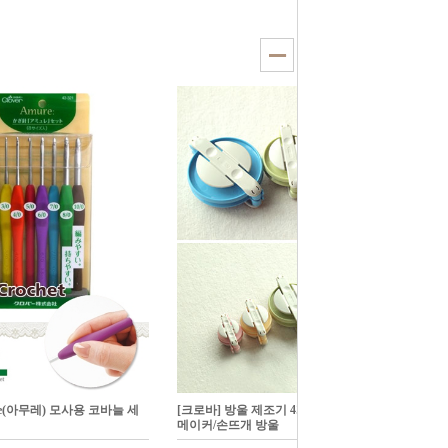
re(아무레) 모사용 코바늘 세
[크로바] 방울 제조기 4개 세트(58-775)/폼폼
메이커/손뜨개 방울