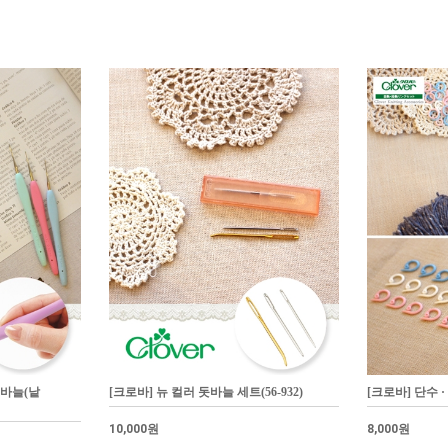
코바늘(낱
[크로바] 뉴 컬러 돗바늘 세트(56-932)
[크로바] 단수 ·
10,000원
8,000원