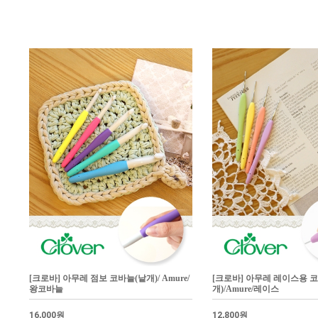
[크로바] 아무레 점보 코바늘(낱개)/ Amure/
[크로바] 아무레 레이스용 
왕코바늘
개)/Amure/레이스
16,000원
12,800원