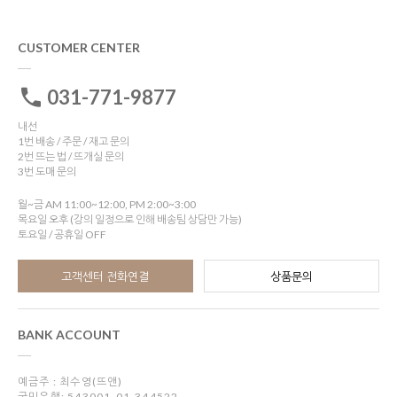
CUSTOMER CENTER
031-771-9877
내선
1번 배송 / 주문 / 재고 문의
2번 뜨는 법 / 뜨개실 문의
3번 도매 문의
월~금 AM 11:00~12:00, PM 2:00~3:00
목요일 오후 (강의 일정으로 인해 배송팀 상담만 가능)
토요일 / 공휴일 OFF
고객센터 전화연결
상품문의
BANK ACCOUNT
예금주 : 최수영(뜨앤)
국민은행: 543001-01-344522