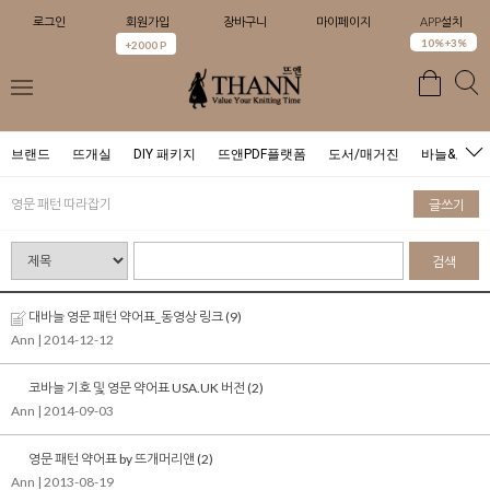
로그인
회원가입
장바구니
마이페이지
APP설치
0
10%+3%
+2000 P
브랜드
뜨개실
DIY 패키지
뜨앤PDF플랫폼
도서/매거진
바늘&도구
영문 패턴 따라잡기
글쓰기
검색
대바늘 영문 패턴 약어표_동영상 링크
(9)
Ann
| 2014-12-12
코바늘 기호 및 영문 약어표 USA.UK 버전
(2)
Ann
| 2014-09-03
영문 패턴 약어표 by 뜨개머리앤
(2)
Ann
| 2013-08-19