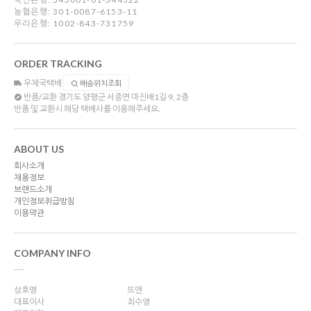
농협은행: 301-0087-6153-11
우리은행: 1002-843-731759
ORDER TRACKING
우체국택배
배송위치조회
반품/교환
경기도 양평군 서종면 마진배1길 9, 2층
반품 및 교환시 해당 택배사를 이용해주세요.
ABOUT US
회사소개
채용정보
브랜드소개
개인정보취급방침
이용약관
COMPANY INFO
상호명
뜨앤
대표이사
최수영