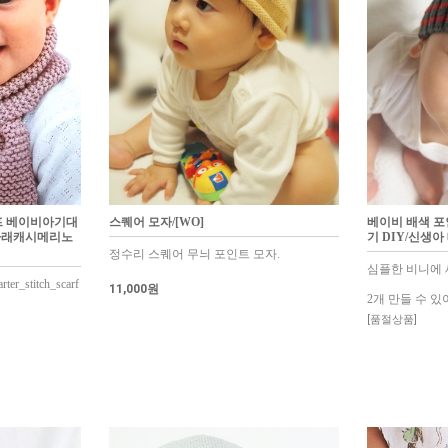
프 베이비아기대
스퀘어 모자/[WO]
베이비 배색 포
라래캐시메리노
기 DIY/신생아
정수리 스퀘어 무늬 포인트 모자.
심플한 비니에 
ter_stitch_scarf
11,000원
2개 만들 수 있
[품절상품]