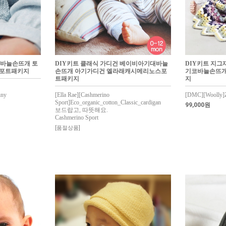
대바늘손뜨개 토
DIY키트 클래식 가디건 베이비아기대바늘
DIY키트 지그
스포트패키지
손뜨개 아기가디건 엘라래캐시메리노스포
기코바늘손뜨개
트패키지
지
nny
[Ella Rae][Cashmerino
[DMC][Woolly]Z
Sport]Eco_organic_cotton_Classic_cardigan
99,000원
보드랍고, 따뜻해요.
Cashmerino Sport
[품절상품]