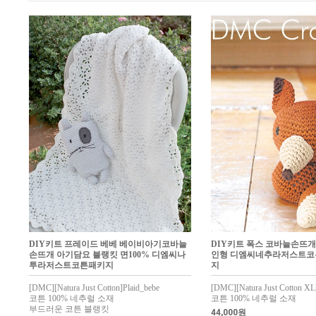
DIY키트 프레이드 베베 베이비아기코바늘
DIY키트 폭스 코바늘손뜨개 
손뜨개 아기담요 블랭킷 면100% 디엠씨나
인형 디엠씨네추라저스트
투라저스트코튼패키지
지
[DMC][Natura Just Cotton]Plaid_bebe
[DMC][Natura Just Cotton XL
코튼 100% 네추럴 소재
코튼 100% 네추럴 소재
부드러운 코튼 블랭킷
44,000원