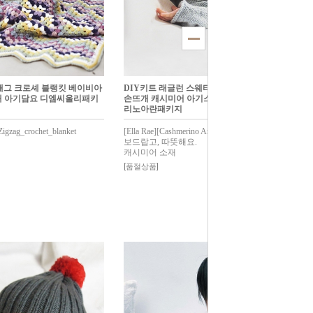
재그 크로셰 블랭킷 베이비아
DIY키트 래글런 스웨터 베이비아기대바늘
 아기담요 디엠씨울리패키
손뜨개 캐시미어 아기스웨터 엘라래캐시메
리노아란패키지
igzag_crochet_blanket
[Ella Rae][Cashmerino Aran]Raglan_sweater
보드랍고, 따뜻해요.
캐시미어 소재
[품절상품]