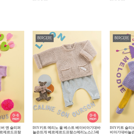
오버 앤 슬리퍼
DIY키트 메리노 울 베스트 베이비아기대바
DIY키트 슬리
베르제르드프랑
늘손뜨개 베르제르드프랑스메리노스2.5패
비아기대바늘손