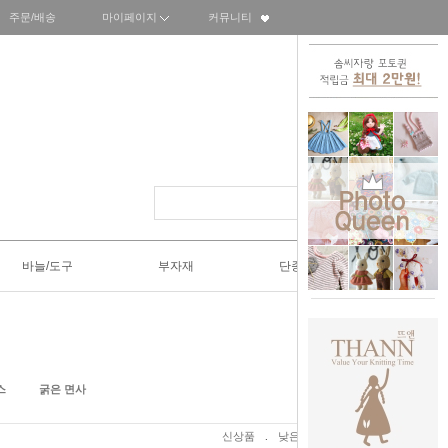
주문/배송
마이페이지
커뮤니티
바늘/도구
부자재
단종SALE50%
스
굵은 면사
신상품
.
낮은가격
.
높은가격