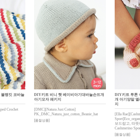
 블랭킷 코바늘
DIY키트 비니 햇 베이비아기대바늘손뜨개
DIY키트 투
아기모자 패키지
개 아기양말 
지
iped Crochet
[DMC][Natura Just Cotton]
PK_DMC_Natura_just_cotton_Beanie_hat
[Ella Rae][Cash
Sport]Eco_organ
[품절상품]
보드랍고, 따뜻
Cashmerino Spor
[품절상품]