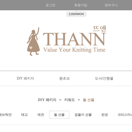
로그인
회원가입
장바구니
2,000WON
DIY 패키지
왕초보
도서/간행물
DIY 패키지
>
키워드
>
돌 선물
패브릭얀
태교
애견
돌 선물
집들이 선물
린넨
크리스마