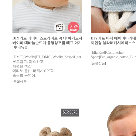
DIY키트 베이비 스트라이프 꼭지/ 아기모자
DIY키트 바니 베이비아기
베이비 대바늘손뜨개 동영상포함 태교 아기
끼인형 엘라래캐시메리노
비니[WO]
[Ella Rae][Cashmerino
[DMC][Woolly]PT_DMC_Woolly_Striped_hat
Sport]Eco_organic_cotton_Bu
부드럽고, 따스하고,
[품절상품]
세련된 색감
메리노 울(수퍼워시)100%
뜨는법 동영상.
[품절상품]