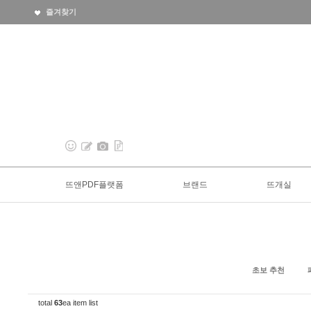
즐겨찾기
뜨앤PDF플랫폼
브랜드
뜨개실
초보 추천
total
63
ea item list