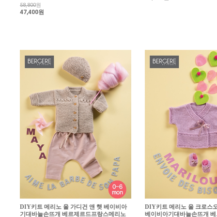
58,800
원
47,400원
DIY키트 메리노 울 가디건 앤 햇 베이비아
DIY키트 메리노 울 크로스
기대바늘손뜨개 베르제르드프랑스메리노
베이비아기대바늘손뜨개 