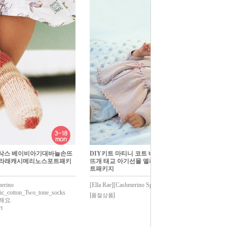
톤 삭스 베이비아기대바늘손뜨
DIY키트 마티니 코트 베이비아기대바늘손
엘라래캐시메리노스포트패키
뜨개 태교 아기선물 엘라래캐시메리노스포
트패키지
merino
[Ella Rae][Cashmerino Sport]Matinee_coat
ic_cotton_Two_tone_socks
[품절상품]
해요.
t