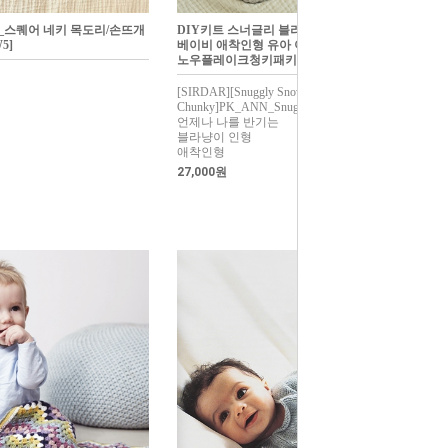
kies_스퀘어 네키 목도리/손뜨개
DIY키트 스너글리 블라냥이 대바늘손뜨개
5]
베이비 애착인형 유아 아기 서다스너글리스
노우플레이크청키패키지
[SIRDAR][Snuggly Snowflake
Chunky]PK_ANN_Snuggly_blanyangee
언제나 나를 반기는
블라냥이 인형
애착인형
27,000원