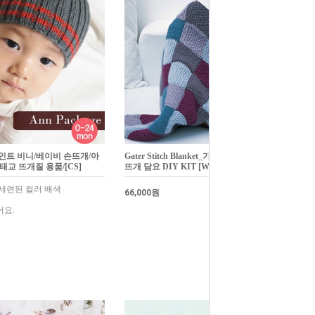
인트 비니/베이비 손뜨개/아
Gater Stitch Blanket_가터 스티치 블랑킷/손
 태교 뜨개질 용품/[CS]
뜨개 담요 DIY KIT [W5]
세련된 컬러 배색
66,000원
어요.