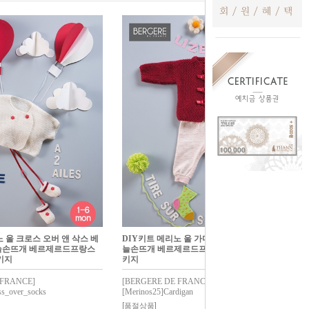
 울 크로스 오버 앤 삭스 베
DIY키트 메리노 울 가디건 베이비아기대바
손뜨개 베르제르드프랑스
늘손뜨개 베르제르드프랑스메리노스2.5패
키지
키지
 FRANCE]
[BERGERE DE FRANCE]
ss_over_socks
[Merinos25]Cardigan
[품절상품]