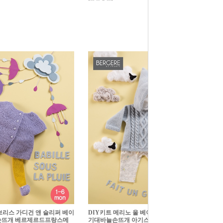
브리스 가디건 앤 슬리퍼 베이
DIY키트 메리노 울 베이비 케이프 베이비아
뜨개 베르제르드프랑스메
기대바늘손뜨개 아기스웨터 베르제르드프