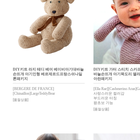
DIY키트 라지 테디 베어 베이비아기대바늘
DIY키트 가터 스티치 스카
손뜨개 아기인형 베르제르드프랑스쉬나일
바늘손뜨개 아기목도리 엘
론패키지
아란패키지
[BERGERE DE FRANCE]
[Ella Rae][Cashmerino Aran]Gar
[Chinaillon]LargeTeddyBear
사랑스러운 컬러감
부드러운 터칭
[품절상품]
왕초보 가능
[품절상품]