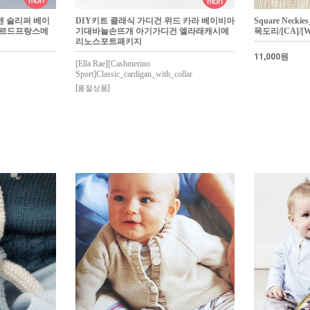
앤 슬리퍼 베이
DIY키트 클래식 가디건 위드 카라 베이비아
Square Nec
제르드프랑스메
기대바늘손뜨개 아기가디건 엘라래캐시메
목도리/[CA]/[W
리노스포트패키지
11,000원
[Ella Rae][Cashmerino
Sport]Classic_cardigan_with_collar
[품절상품]