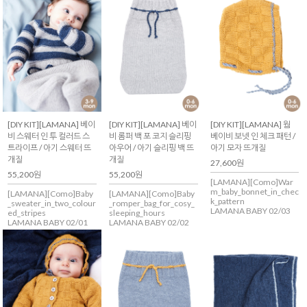
[DIY KIT][LAMANA] 베이
[DIY KIT][LAMANA] 베이
[DIY KIT][LAMANA] 웜
비 스웨터 인 투 컬러드 스
비 롬퍼 백 포 코지 슬리핑
베이비 보넷 인 체크 패턴 /
트라이프 / 아기 스웨터 뜨
아우어 / 아기 슬리핑 백 뜨
아기 모자 뜨개질
개질
개질
27,600원
55,200원
55,200원
[LAMANA][Como]War
m_baby_bonnet_in_chec
[LAMANA][Como]Baby
[LAMANA][Como]Baby
k_pattern
_sweater_in_two_colour
_romper_bag_for_cosy_
LAMANA BABY 02/03
ed_stripes
sleeping_hours
LAMANA BABY 02/01
LAMANA BABY 02/02