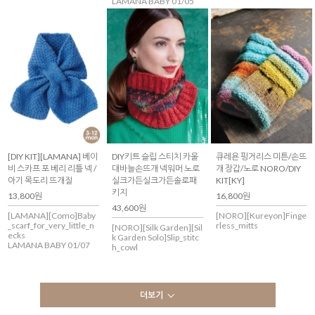
LAMANA BABY 01/05
[DIY KIT][LAMANA] 베이
DIY키트 슬립 스티치 카울
큐레욘 핑거리스 미튼/손뜨
비 스카프 포 베리 리틀 넥 /
대바늘손뜨개 넥워머 노로
개 장갑/노로 NORO/DIY
아기 목도리 뜨개질
실크가든실크가든솔로패
KIT[KY]
키지
13,800원
16,800원
43,600원
[LAMANA][Como]Baby
[NORO][Kureyon]Finge
_scarf_for_very_little_n
rless_mitts
[NORO][Silk Garden][Sil
ecks
k Garden Solo]Slip_stitc
LAMANA BABY 01/07
h_cowl
더보기