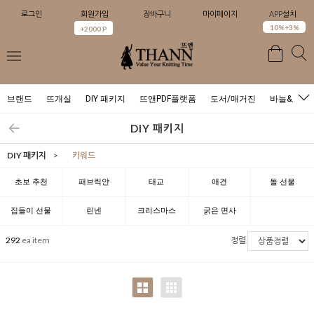
로그인
회원가입
장바구니
마이페이지
APP설치
0
10%+3%
+2000 P
브랜드
뜨개실
DIY 패키지
뜨앤PDF플랫폼
도서/매거진
바늘&도구
DIY 패키지
DIY 패키지
>
키워드
초보 추천
패브릭얀
태교
애견
돌 선물
집들이 선물
린넨
크리스마스
굵은 면사
292
ea item
정렬