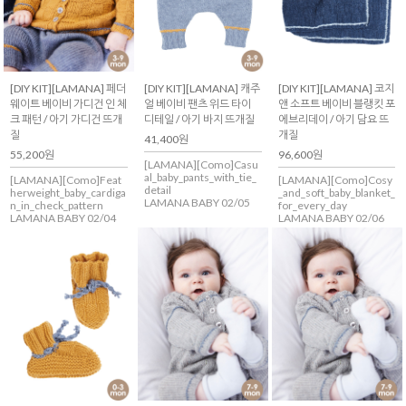
[DIY KIT][LAMANA] 페더
[DIY KIT][LAMANA] 캐주
[DIY KIT][LAMANA] 코지
웨이트 베이비 가디건 인 체
얼 베이비 팬츠 위드 타이
앤 소프트 베이비 블랭킷 포
크 패턴 / 아기 가디건 뜨개
디테일 / 아기 바지 뜨개질
에브리데이 / 아기 담요 뜨
질
개질
41,400원
55,200원
96,600원
[LAMANA][Como]Casu
al_baby_pants_with_tie_
[LAMANA][Como]Feat
[LAMANA][Como]Cosy
detail
herweight_baby_cardiga
_and_soft_baby_blanket_
LAMANA BABY 02/05
n_in_check_pattern
for_every_day
LAMANA BABY 02/04
LAMANA BABY 02/06