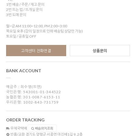
1번 배송 / 주문 / 재고 문의
2번 뜨는 법 / 뜨개실 문의
3번 도매 문의
월~금 AM 11:00~12:00, PM 2:00~3:00
목요일 오후 (강의 일정으로 인해 배송팀 상담만 가능)
토요일 / 공휴일 OFF
고객센터 전화연결
상품문의
BANK ACCOUNT
예금주 : 최수영(뜨앤)
국민은행: 543001-01-344522
농협은행: 301-0087-6153-11
우리은행: 1002-843-731759
ORDER TRACKING
우체국택배
배송위치조회
반품/교환
경기도 양평군 서종면 마진배1길 9, 2층