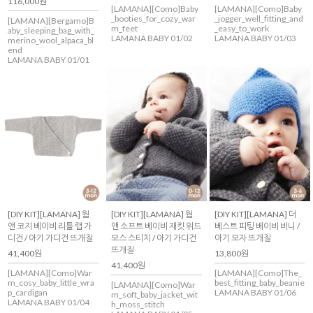
116,000원
[LAMANA][Como]Baby
[LAMANA][Como]Baby
_booties_for_cozy_war
_jogger_well_fitting_and
[LAMANA][Bergamo]B
m_feet
_easy_to_work
aby_sleeping_bag_with_
LAMANA BABY 01/02
LAMANA BABY 01/03
merino_wool_alpaca_bl
end
LAMANA BABY 01/01
[DIY KIT][LAMANA] 웜
[DIY KIT][LAMANA] 웜
[DIY KIT][LAMANA] 더
앤 코지 베이비 리틀 랩 가
앤 소프트 베이비 재킷 위드
베스트 피팅 베이비 비니 /
디건 / 아기 가디건 뜨개질
모스 스티치 / 아기 가디건
아기 모자 뜨개질
뜨개질
41,400원
13,800원
41,400원
[LAMANA][Como]War
[LAMANA][Como]The_
m_cosy_baby_little_wra
best_fitting_baby_beanie
[LAMANA][Como]War
p_cardigan
LAMANA BABY 01/06
m_soft_baby_jacket_wit
LAMANA BABY 01/04
h_moss_stitch