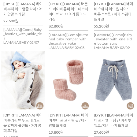
[DIY KIT][LAMANA] 베이
[DIY KIT][LAMANA] 버튼
[DIY KIT][LAMANA] 베이
비 부티 위드 앵클 타이 / 아
드 베이비 롬퍼 위드 데코레
비 스웨터 위드 원 사이드
기 양말 뜨개질
이티브 요크 / 아기 롬퍼 뜨
버튼 스트립 / 아기 스웨터
개질
뜨개질
27,600원
82,800원
55,200원
[LAMANA][Como]Baby
_booties_with_ankle_tie
[LAMANA][Como]Butto
[LAMANA][Como]Baby
s
ned_baby_romper_with_
_sweater_with_one_sid
LAMANA BABY 02/07
decorative_yoke
e_button_strip
LAMANA BABY 02/08
LAMANA BABY 02/09
[DIY KIT][LAMANA] 베이
[DIY KIT][LAMANA] 베이
[DIY KIT][LAMANA] 베이
비 슬리핑 백 위드 메리노
비 부티 포 코지 웜 핏 / 아기
비 조거 웰 피팅 앤 이지 투
울 알파카 블렌드 / 아기 롬
양말 뜨개질
워크 / 아기 바지 뜨개질
퍼 뜨개질
13,800원
27,600원