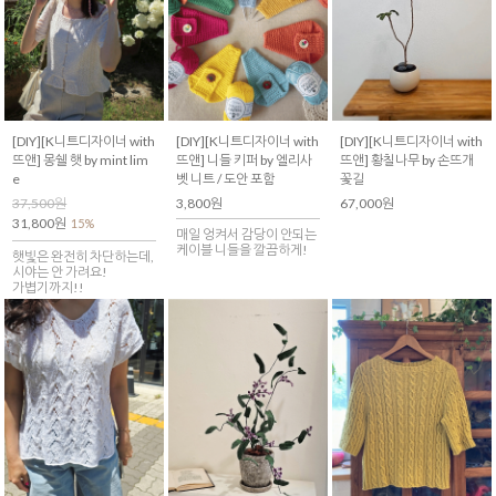
[DIY][K니트디자이너 with
[DIY][K니트디자이너 with
[DIY][K니트디자이너 with
뜨앤] 몽쉘 햇 by mint lim
뜨앤] 니들 키퍼 by 엘리사
뜨앤] 황칠나무 by 손뜨개
e
벳 니트 / 도안 포함
꽃길
37,500원
3,800원
67,000원
31,800원
15%
매일 엉켜서 감당이 안되는
케이블 니들을 깔끔하게!
햇빛은 완전히 차단하는데,
시야는 안 가려요!
가볍기까지!!