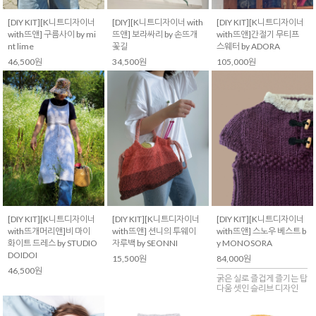
[DIY KIT][K니트디자이너
[DIY][K니트디자이너 with
[DIY KIT][K니트디자이너
with뜨앤] 구름사이 by mi
뜨앤] 보라싸리 by 손뜨개
with뜨앤]간절기 무티프
nt lime
꽃길
스웨터 by ADORA
46,500원
34,500원
105,000원
[DIY KIT][K니트디자이너
[DIY KIT][K니트디자이너
[DIY KIT][K니트디자이너
with뜨개머리앤]비 마이
with뜨앤] 션니의 투웨이
with뜨앤] 스노우 베스트 b
화이트 드레스 by STUDIO
자루백 by SEONNI
y MONOSORA
DOIDOI
15,500원
84,000원
46,500원
굵은 실로 즐겁게 즐기는 탑
다움 셋인 슬리브 디자인