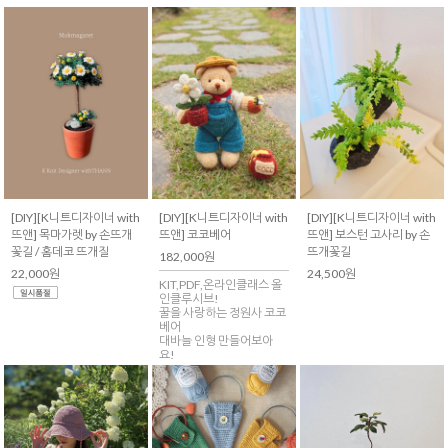
[DIY][K니트디자이너 with
[DIY][K니트디자이너 with
[DIY][K니트디자이너 with
뜨앤] 목마가렛 by 손뜨개
뜨앤] 코코베어
뜨앤] 보스턴 고사리 by 손
꽃길 / 홈데코 뜨개질
뜨개꽃길
182,000원
22,000원
24,500원
KIT,PDF,온라인클래스 올
인클루시브!
꿀을 사랑하는 정원사 코코
베어
대바늘 인형 만들어보아
요!