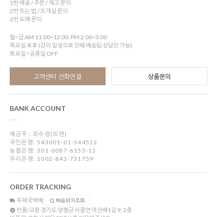
1번 배송 / 주문 / 재고 문의
2번 뜨는 법 / 뜨개실 문의
3번 도매 문의
월~금 AM 11:00~12:00, PM 2:00~3:00
목요일 오후 (강의 일정으로 인해 배송팀 상담만 가능)
토요일 / 공휴일 OFF
고객센터 전화연결
상품문의
BANK ACCOUNT
예금주 : 최수영(뜨앤)
국민은행: 543001-01-344522
농협은행: 301-0087-6153-11
우리은행: 1002-843-731759
ORDER TRACKING
우체국택배
배송위치조회
반품/교환
경기도 양평군 서종면 마진배1길 9, 2층