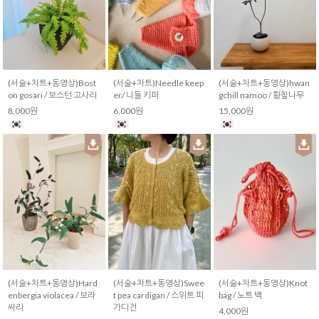
(서술+차트+동영상)Bost
(서술+차트)Needle keep
(서술+차트+동영상)hwan
on gosari / 보스턴 고사리
er/ 니들 키퍼
gchill namoo / 황칠나무
8,000원
6,000원
15,000원
(서술+차트+동영상)Hard
(서술+차트+동영상)Swee
(서술+차트+동영상)Knot
enbergia violacea / 보라
t pea cardigan / 스위트 피
bag / 노트 백
싸리
가디건
4,000원