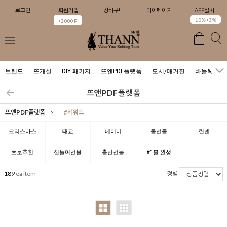
로그인
회원가입
장바구니
마이페이지
APP설치
0
10%+3%
+2000 P
브랜드
뜨개실
DIY 패키지
뜨앤PDF플랫폼
도서/매거진
바늘&도구
뜨앤PDF플랫폼
뜨앤PDF플랫폼
>
#키워드
크리스마스
태교
베이비
돌선물
린넨
초보추천
집들어선물
출산선물
#1볼 완성
189
ea item
정렬