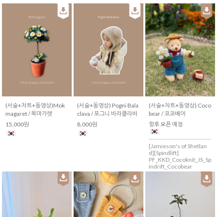
(서술+차트+동영상)Mok
(서술+동영상) Pogni Bala
(서술+차트+동영상) Coco
magaret / 목마가렛
clava / 포그니 바라클라바
bear / 코코베어
15,000원
8,000원
향후 오픈 예정
[Jamieson's of Shetlan
d][Spindlift]
PF_KKD_Cocoknit_JS_Sp
indrift_Cocobear