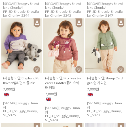
[SIRDAR][Snuggly Snowf
[SIRDAR][Snuggly Snowf
[SIRDAR][Snuggly Snowf
lake Chunky]
lake Chunky]
lake Chunky]
PF_SD_Snuggly_Snowfla
PF_SD_Snuggly_Snowfla
PF_SD_Snuggly_Snowfla
ke_Chunky_5394
ke_Chunky_5393
ke_Chunky_5197
(서술형 도안)Elephant Pu
(서술형 도안)Monkey Sw
(서술형 도안)Sheep Cardi
llover/엘리펀트 풀오버
eater Cuddle/몽키 스웨
gan/쉽 가디건
터 커들
7,000원
7,000원
7,000원
[SIRDAR][Snuggly Bunn
[SIRDAR][Snuggly Bunn
y]
y]
[SIRDAR][Snuggly Bunn
PF_SD_Snuggly_Bunny_
PF_SD_Snuggly_Bunny_
y]
SL_5375
SL_5373
PF_SD_Snuggly_Bunny_
SL_5374