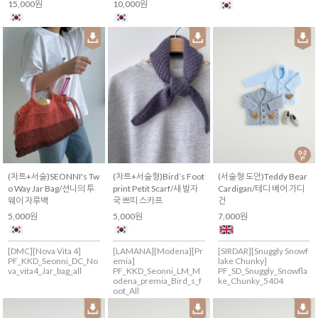
15,000원
10,000원
(차트+서술)SEONNI's Tw
(차트+서술형)Bird’s Foot
(서술형 도안)Teddy Bear
o Way Jar Bag/션니의 투
print Petit Scarf/새 발자
Cardigan/테디 베어 가디
웨이 자루백
국 쁘띠 스카프
건
5,000원
5,000원
7,000원
[DMC][Nova Vita 4]
[LAMANA][Modena][Pr
[SIRDAR][Snuggly Snowf
PF_KKD_Seonni_DC_No
emia]
lake Chunky]
va_vita4_Jar_bag_all
PF_KKD_Seonni_LM_M
PF_SD_Snuggly_Snowfla
odena_premia_Bird_s_f
ke_Chunky_5404
oot_All