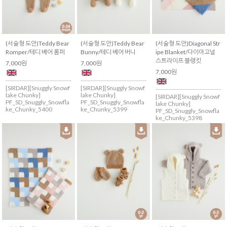
(서술형 도안)Teddy Bear
(서술형 도안)Teddy Bear
(서술형 도안)Diagonal Str
Romper/테디 베어 롬퍼
Bunny/테디 베어 버니
ipe Blanket/다이아고널
스트라이프 블랭킷
7,000원
7,000원
7,000원
[SIRDAR][Snuggly Snowf
[SIRDAR][Snuggly Snowf
lake Chunky]
lake Chunky]
[SIRDAR][Snuggly Snowf
PF_SD_Snuggly_Snowfla
PF_SD_Snuggly_Snowfla
lake Chunky]
ke_Chunky_5400
ke_Chunky_5399
PF_SD_Snuggly_Snowfla
ke_Chunky_5398