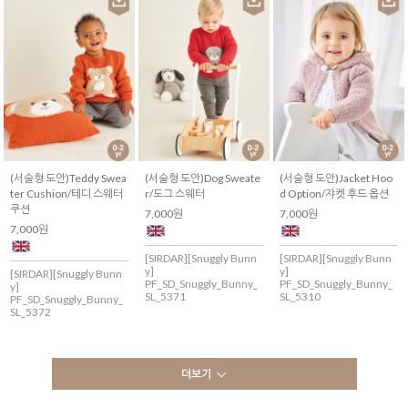
(서술형 도안)Teddy Swea
(서술형 도안)Dog Sweate
(서술형 도안)Jacket Hoo
ter Cushion/테디 스웨터
r/도그 스웨터
d Option/쟈켓 후드 옵션
쿠션
7,000원
7,000원
7,000원
[SIRDAR][Snuggly Bunn
[SIRDAR][Snuggly Bunn
y]
y]
[SIRDAR][Snuggly Bunn
PF_SD_Snuggly_Bunny_
PF_SD_Snuggly_Bunny_
y]
SL_5371
SL_5310
PF_SD_Snuggly_Bunny_
SL_5372
더보기