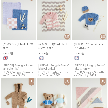
(서술형 도안)Blankets/블
(서술형 도안)Coat Blanke
(서술형 도안)Sweater Se
랭킷
t/코트 블랭킷
t/스웨터 세트
7,000원
7,000원
7,000원
[SIRDAR][Snuggly Snowf
[SIRDAR][Snuggly Snowf
[SIRDAR][Snuggly Snowf
lake Chunky]
lake Chunky]
lake Chunky]
PF_SD_Snuggly_Snowfla
PF_SD_Snuggly_Snowfla
PF_SD_Snuggly_Snowfla
ke_Chunky_5403
ke_Chunky_5402
ke_Chunky_5401