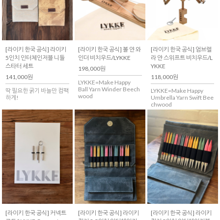
[라이키 한국 공식] 라이키
[라이키 한국 공식] 볼 얀 와
[라이키 한국 공식] 엄브렐
5인치 인터체인저블 니들
인더 비치우드/LYKKE
라 얀 스위프트 비치우드/L
스타터 세트
YKKE
198,000원
141,000원
118,000원
LYKKE=Make Happy
Ball Yarn Winder Beech
딱 필요한 굵기 바늘만 컴팩
LYKKE=Make Happy
wood
하게!
Umbrella Yarn Swift Bee
chwood
[라이키 한국 공식] 커넥트
[라이키 한국 공식] 라이키
[라이키 한국 공식] 라이키