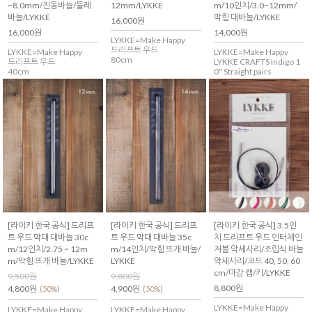
~8.0mm/진동바늘/둘레
12mm/LYKKE
m/10인치/3.0~12mm/
바늘/LYKKE
막힘 대바늘/LYKKE
16,000원
16,000원
14,000원
LYKKE=Make Happy
드리프트 우드
LYKKE=Make Happy
LYKKE=Make Happy
80cm
드리프트 우드
LYKKE CRAFTS Indigo 1
40cm
0" Straight pairs
[라이키 한국 공식] 드리프
[라이키 한국 공식] 드리프
[라이키 한국 공식] 3.5인
트 우드 막대 대바늘 30c
트 우드 막대 대바늘 35c
치 드리프트 우드 인터체인
m/12인치/2.75 ~ 12m
m/14인치/막힘 뜨개 바늘/
저블 악세사리/조립식 바늘
m/막힘 뜨개 바늘/LYKKE
LYKKE
악세사리/코드 40, 50, 60
cm/마감 캡/키/LYKKE
9,500원
9,800원
8,800원
4,800원
4,900원
(50%)
(50%)
LYKKE=Make Happy
LYKKE=Make Happy
LYKKE=Make Happy