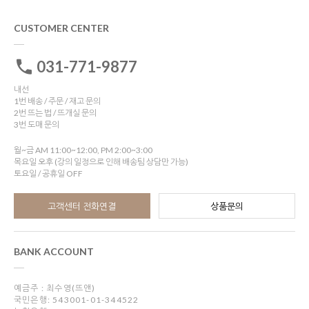
CUSTOMER CENTER
031-771-9877
내선
1번 배송 / 주문 / 재고 문의
2번 뜨는 법 / 뜨개실 문의
3번 도매 문의
월~금 AM 11:00~12:00, PM 2:00~3:00
목요일 오후 (강의 일정으로 인해 배송팀 상담만 가능)
토요일 / 공휴일 OFF
고객센터 전화연결
상품문의
BANK ACCOUNT
예금주 : 최수영(뜨앤)
국민은행: 543001-01-344522