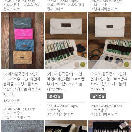
LYKKE=Make Happy
LYKKE=Make Happy
LYKKE=Make Happy
자작나무 우드 네추럴 결과
자작나무 우드 네추럴 결과
드리프트 우드
컬러 그대로.
컬러 그대로.
조립식 대바늘 세트
[라이키 한국 공식] 5인치
[라이키 한국 공식] 3.5인
[라이키 한국 공식] 5인치
드리프트 우드 인터체인저
치 인터체인저블 그로브 밤
인터체인저블 그로브 밤부
블 써큘러 니팅 니들 세트
부 세트/조립식 뜨개 바늘
세트/조립식 뜨개 바늘 세
조립식 뜨개 바늘 세트 LYK
세트/LYKKE
트/LYKKE
KE 리케
일시품절
일시품절
189,000원
LYKKE=Make Happy
LYKKE=Make Happy
LYKKE=Make Happy
그로브 밤부
그로브 밤부
드리프트 우드
조립식 대바늘 세트
조립식 대바늘 세트
조립식 대바늘 세트