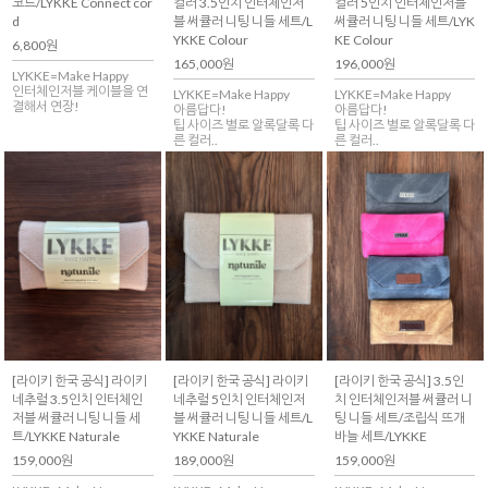
코드/LYKKE Connect cor
컬러 3.5인치 인터체인저
컬러 5인치 인터체인저블
d
블 써큘러 니팅 니들 세트/L
써큘러 니팅 니들 세트/LYK
YKKE Colour
KE Colour
6,800원
165,000원
196,000원
LYKKE=Make Happy
인터체인저블 케이블을 연
LYKKE=Make Happy
LYKKE=Make Happy
결해서 연장!
아름답다!
아름답다!
팁 사이즈 별로 알록달록 다
팁 사이즈 별로 알록달록 다
른 컬러..
른 컬러..
[라이키 한국 공식] 라이키
[라이키 한국 공식] 라이키
[라이키 한국 공식] 3.5인
네추럴 3.5인치 인터체인
네추럴 5인치 인터체인저
치 인터체인저블 써큘러 니
저블 써큘러 니팅 니들 세
블 써큘러 니팅 니들 세트/L
팅 니들 세트/조립식 뜨개
트/LYKKE Naturale
YKKE Naturale
바늘 세트/LYKKE
159,000원
189,000원
159,000원