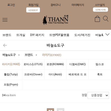
로그인
회원가입
장바구니
마이페이지
APP설치
0
10%+3%
+2000 P
브랜드
뜨개실
DIY 패키지
뜨앤PDF플랫폼
도서/매거진
바늘&도구
바늘&도구
바늘&도구
>
브랜드
>
라이키(LYKKE)
라이키(LYKKE)
로터스(LOTUS)
로완(ROWAN)
디엠씨(DMC)
탐스코
(TAMSCO)
튤립(Tulip)
크로바(Clover)
아디(Addi)
베르제르 드 프
훅트
랑스(BERGERE
(Hoooked)
프림(Prym)
DE FRANCE)
34
ea item
정렬