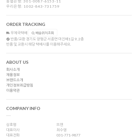
농협은행: 301-0087-6153-11
우리은행: 1002-843-731759
ORDER TRACKING
우체국택배
배송위치조회
반품/교환
경기도 양평군 서종면 마진배1길 9, 2층
반품 및 교환시 해당 택배사를 이용해주세요.
ABOUT US
회사소개
채용정보
브랜드소개
개인정보취급방침
이용약관
COMPANY INFO
상호명
뜨앤
대표이사
최수영
대표전화
031-771-9877