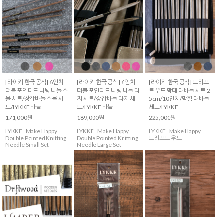
[라이키 한국 공식] 6인치
[라이키 한국 공식] 6인치
[라이키 한국 공식] 드리프
더블 포인티드 니팅 니들 스
더블 포인티드 니팅 니들 라
트 우드 막대 대바늘 세트 2
몰 세트/장갑바늘 스몰 세
지 세트/장갑바늘 라지 세
5cm/10인치/막힘 대바늘
트/LYKKE 바늘
트/LYKKE 바늘
세트/LYKKE
171,000원
189,000원
225,000원
LYKKE=Make Happy
LYKKE=Make Happy
LYKKE=Make Happy
Double Pointed Knitting
Double Pointed Knitting
드리프트 우드
Needle Small Set
Needle Large Set