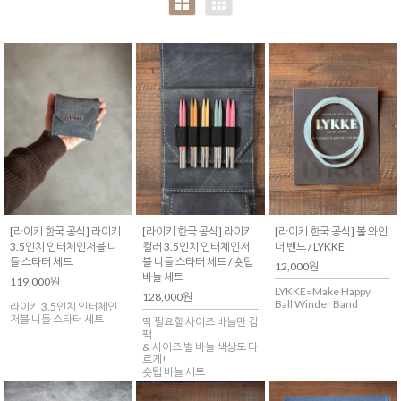
[라이키 한국 공식] 라이키
[라이키 한국 공식] 라이키
[라이키 한국 공식] 볼 와인
3.5인치 인터체인저블 니
컬러 3.5인치 인터체인저
더 밴드 / LYKKE
들 스타터 세트
블 니들 스타터 세트 / 숏팁
12,000원
바늘 세트
119,000원
LYKKE=Make Happy
128,000원
Ball Winder Band
라이키 3.5인치 인터체인
저블 니들 스타터 세트
딱 필요할 사이즈 바늘만 컴
팩
& 사이즈 별 바늘 색상도 다
르게!
숏팁 바늘 세트