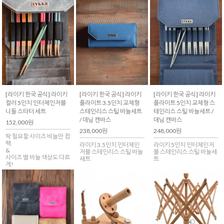
[라이키 한국 공식] 라이키
[라이키 한국 공식] 라이키
[라이키 한국 공식] 라이키
컬러 5인치 인터체인저블
플라이트 3.5인치 교체형
플라이트 5인치 교체형 스
니들 스타터 세트
스테인리스 스틸 바늘세트
테인리스 스틸 바늘세트 /
/ 데님 캔바스
데님 캔바스
152,000원
238,000원
248,000원
딱 필요할 사이즈 바늘만 컴
팩
라이키 3.5인치 인터체인
라이키 5인치 인터체인저
&
저블 스테인리스 스틸 바늘
블 스테인리스 스틸 바늘세
사이즈 별 바늘 색상도 다르
세트
트
게!