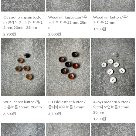
Classic horn grain butto
Wood rim big button / 우
Wood rim button / 우드
n / 클래식 혼 그레인 버튼 1
드 림 빅 버튼 23mm, 28m
림 버튼 15mm
5mm, 20mm, 25mm
m
1,500원
2,900원
2,000원
Walnut horn button / 월
Classic leather button /
Akoya modern button /
넛 혼 버튼 15mm, 20mm
클래식 레더 버튼 17mm
아코야 모던 버튼 15mm,
28mm
3,800원
3,700원
1,600원