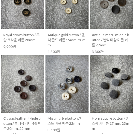
Royal crown button / 로
Antique gold button / 앤
Antique metal middle b
얄 크라운 버튼 20mm
틱 골드 버튼 15mm, 20m
utton / 앤틱 메탈 미들 버
m
튼 27mm
9,900원
1,500원
3,300원
Classic leather 4-hole b
Mist marble button / 미
Horn square button / 혼
utton / 클래식 레더 4홀 버
스트 마블 버튼 22mm
스퀘어 버튼 17mm, 23m
튼 20mm, 25mm
m
3,500원