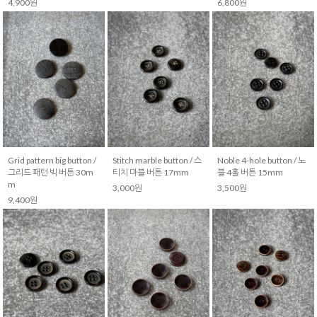
4,900원
6,800원
Grid pattern big button /
Stitch marble button / 스
Noble 4-hole button / 노
그리드 패턴 빅 버튼 30m
티치 마블 버튼 17mm
블 4홀 버튼 15mm
m
3,000원
3,500원
9,400원