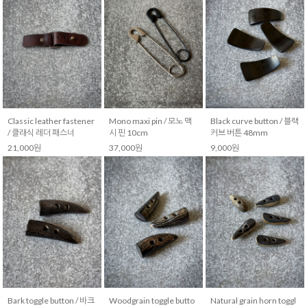
Classic leather fastener
Mono maxi pin / 모노 맥
Black curve button / 블랙
/ 클래식 레더 패스너
시 핀 10cm
커브 버튼 48mm
21,000원
37,000원
9,000원
Bark toggle button / 바크
Woodgrain toggle butto
Natural grain horn toggl