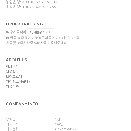
농협은행: 301-0087-6153-11
우리은행: 1002-843-731759
ORDER TRACKING
우체국택배
배송위치조회
반품/교환
경기도 양평군 서종면 마진배1길 9, 2층
반품 및 교환시 해당 택배사를 이용해주세요.
ABOUT US
회사소개
채용정보
브랜드소개
개인정보취급방침
이용약관
COMPANY INFO
상호명
뜨앤
대표이사
최수영
대표전화
031-771-9877