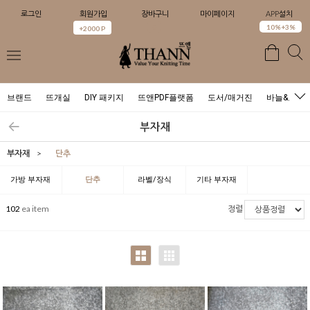
로그인
회원가입
장바구니
마이페이지
APP설치
0
10%+3%
+2000 P
브랜드
뜨개실
DIY 패키지
뜨앤PDF플랫폼
도서/매거진
바늘&도구
부자재
부자재
>
단추
가방 부자재
단추
라벨/장식
기타 부자재
102
ea item
정렬