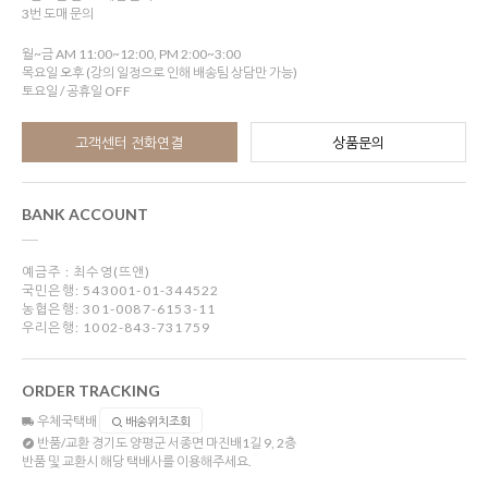
3번 도매 문의
월~금 AM 11:00~12:00, PM 2:00~3:00
목요일 오후 (강의 일정으로 인해 배송팀 상담만 가능)
토요일 / 공휴일 OFF
고객센터 전화연결
상품문의
BANK ACCOUNT
예금주 : 최수영(뜨앤)
국민은행: 543001-01-344522
농협은행: 301-0087-6153-11
우리은행: 1002-843-731759
ORDER TRACKING
우체국택배
배송위치조회
반품/교환
경기도 양평군 서종면 마진배1길 9, 2층
반품 및 교환시 해당 택배사를 이용해주세요.