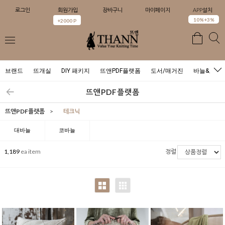
로그인
회원가입
장바구니
마이페이지
APP설치
0
10%+3%
+2000 P
브랜드
뜨개실
DIY 패키지
뜨앤PDF플랫폼
도서/매거진
바늘&도구
뜨앤PDF플랫폼
뜨앤PDF플랫폼
>
테크닉
대바늘
코바늘
1,189
ea item
정렬