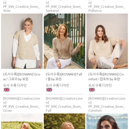
n]
n]
n]
PF_RW_Creative_linen_
PF_RW_Creative_linen_
PF_RW_Creative_linen_
Slow
Santanyi
Pollensa
(도서수록)[ROWAN] Gro
(도서수록)[ROWAN] Fall
(도서수록)[ROWAN] Co
w / 그로우 by 로완
/ 폴 by 로완
mfort / 컴포트 by 로완
도서 수록 디자인
도서 수록 디자인
도서 수록 디자인
[ROWAN][Creative Line
[ROWAN][Creative Line
[ROWAN][Creative Line
n]
n]
n]
PF_RW_Creative_linen_
PF_RW_Creative_linen_
PF_RW_Creative_linen_
Grow
Fall
Comfort