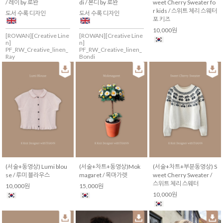
/ 레이 by 로완
di / 본디 by 로완
weet Cherry Sweater fo
r kids / 스위트 체리 스웨터
도서 수록 디자인
도서 수록 디자인
포 키즈
10,000원
[ROWAN][Creative Line
[ROWAN][Creative Line
n]
n]
PF_RW_Creative_linen_
PF_RW_Creative_linen_
Ray
Bondi
(서술+동영상) Lumi blou
(서술+차트+동영상)Mok
(서술+차트+부분동영상) S
se / 루미 블라우스
magaret / 목마가렛
weet Cherry Sweater /
스위트 체리 스웨터
10,000원
15,000원
10,000원