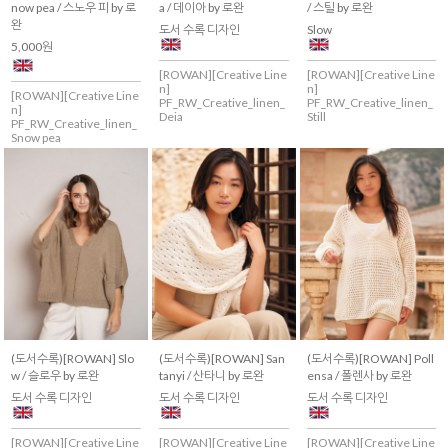
now pea / 스노우 피 by 로
a / 데이아 by 로완
/ 스틸 by 로완
완
도서 수록 디자인
Slow
5,000원
[ROWAN][Creative Line
[ROWAN][Creative Line
n]
n]
[ROWAN][Creative Line
PF_RW_Creative_linen_
PF_RW_Creative_linen_
n]
Deia
Still
PF_RW_Creative_linen_
Snow pea
(도서수록)[ROWAN] Slo
(도서수록)[ROWAN] San
(도서수록)[ROWAN] Poll
w / 슬로우 by 로완
tanyi / 산타니 by 로완
ensa / 폴렌사 by 로완
도서 수록 디자인
도서 수록 디자인
도서 수록 디자인
[ROWAN][Creative Line
[ROWAN][Creative Line
[ROWAN][Creative Line