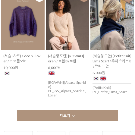
(서술+차트) Coco pullov
(서술형 도안) [ROWAN] L
(서술형 도안) [PetiteKnit]
er / 코코 풀오버
oren / 로렌 by 로완
Uma Scarf / 우마 스카프 b
y 쁘띠 도안
10,000원
6,000원
8,000원
[ROWAN][Alpaca Sparkl
e]
(PetiteKnit)
PF_RW_Alpaca_Sparkle_
PT_Petite_Uma_Scarf
Loren
더보기