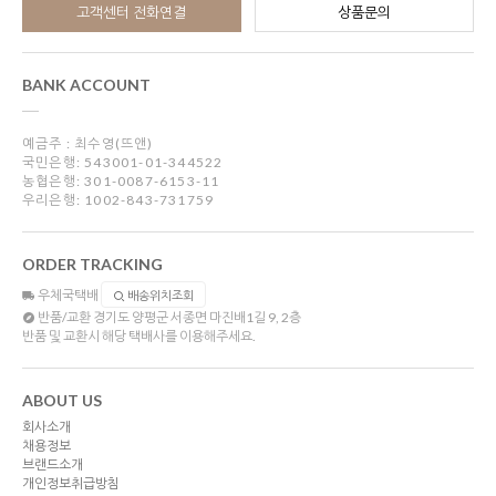
고객센터 전화연결
상품문의
BANK ACCOUNT
예금주 : 최수영(뜨앤)
국민은행: 543001-01-344522
농협은행: 301-0087-6153-11
우리은행: 1002-843-731759
ORDER TRACKING
우체국택배
배송위치조회
반품/교환
경기도 양평군 서종면 마진배1길 9, 2층
반품 및 교환시 해당 택배사를 이용해주세요.
ABOUT US
회사소개
채용정보
브랜드소개
개인정보취급방침