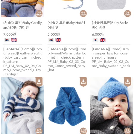
(서술형 도안)Baby Cardig
(서술형 도안)Baby Hat/베
(서술형 도안)Baby Sack/
an/베이비 가디건
이비 햇
베이비 색
7,000원
5,000원
6,000원
[LAMANA][Como][Com
[LAMANA][Como][Com
[LAMANA][Como]Baby
o Tweed]Featherweight
o Tweed]Warm_baby_bo
_romper_bag_for_cosy_
_baby_cardigan_in_chec
nnet_in_check_pattern
sleeping_hours
k_pattern
PF_LM_Baby_02_03_Co
PF_LM_Baby_02_02_Co
PF_LM_Baby_02_04_Co
mo_Como_tweed_Baby
mo_Baby_swaddle_sack
mo_Como_tweed_Baby
_hat
_cardigan