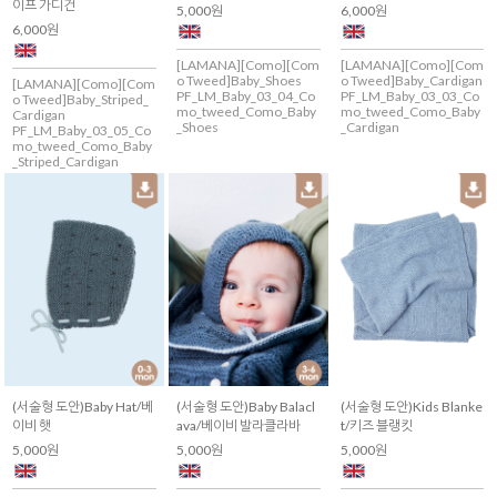
이프 가디건
5,000원
6,000원
6,000원
[LAMANA][Como][Com
[LAMANA][Como][Com
o Tweed]Baby_Shoes
o Tweed]Baby_Cardigan
[LAMANA][Como][Com
PF_LM_Baby_03_04_Co
PF_LM_Baby_03_03_Co
o Tweed]Baby_Striped_
mo_tweed_Como_Baby
mo_tweed_Como_Baby
Cardigan
_Shoes
_Cardigan
PF_LM_Baby_03_05_Co
mo_tweed_Como_Baby
_Striped_Cardigan
(서술형 도안)Baby Hat/베
(서술형 도안)Baby Balacl
(서술형 도안)Kids Blanke
이비 햇
ava/베이비 발라클라바
t/키즈 블랭킷
5,000원
5,000원
5,000원