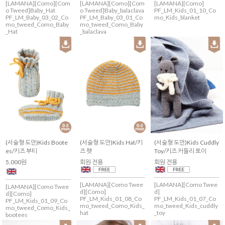
[LAMANA][Como][Com
[LAMANA][Como][Com
[LAMANA][Como]
o Tweed]Baby_Hat
o Tweed]Baby_balaclava
PF_LM_Kids_01_10_Co
PF_LM_Baby_03_02_Co
PF_LM_Baby_03_01_Co
mo_Kids_blanket
mo_tweed_Como_Baby
mo_tweed_Como_Baby
_Hat
_balaclava
(서술형 도안)Kids Boote
(서술형 도안)Kids Hat/키
(서술형 도안)Kids Cuddly
es/키즈 부티
즈 햇
Toy/키즈 커들리 토이
5,000원
회원 전용
회원 전용
[LAMANA][Como Twee
[LAMANA][Como Twee
[LAMANA][Como Twee
d][Como]
d]
d][Como]
PF_LM_Kids_01_08_Co
PF_LM_Kids_01_07_Co
PF_LM_Kids_01_09_Co
mo_tweed_Como_Kids_
mo_tweed_Kids_cuddly
mo_tweed_Como_Kids_
hat
_toy
bootees