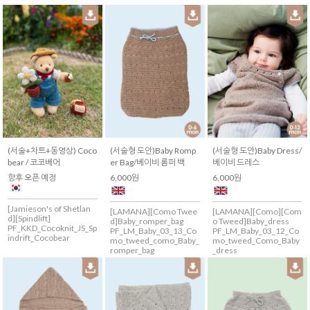
(서술+차트+동영상) Coco
(서술형 도안)Baby Romp
(서술형 도안)Baby Dress/
bear / 코코베어
er Bag/베이비 롬퍼 백
베이비 드레스
향후 오픈 예정
6,000원
6,000원
[Jamieson's of Shetlan
[LAMANA][Como Twee
[LAMANA][Como][Com
d][Spindlift]
d]Baby_romper_bag
o Tweed]Baby_dress
PF_KKD_Cocoknit_JS_Sp
PF_LM_Baby_03_13_Co
PF_LM_Baby_03_12_Co
indrift_Cocobear
mo_tweed_como_Baby_
mo_tweed_Como_Baby
romper_bag
_dress