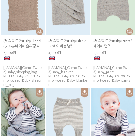
(서술형 도안)Baby Sleepi
(서술형 도안)Baby Blank
(서술형 도안)Baby Pants/
ng Bag/베이비 슬리핑 백
et/베이비 블랭킷
베이비 팬츠
6,000원
5,000원
6,000원
[LAMANA][Como Twee
[LAMANA][Como Twee
[LAMANA][Como Twee
d]Baby_sleeping_bag
d]Baby_blanket
d]Baby_pants
PF_LM_Baby_03_11_Co
PF_LM_Baby_03_10_Co
PF_LM_Baby_03_09_Co
mo_tweed_Baby_sleepi
mo_tweed_Baby_blanke
mo_tweed_Baby_pants
ng_bag
t