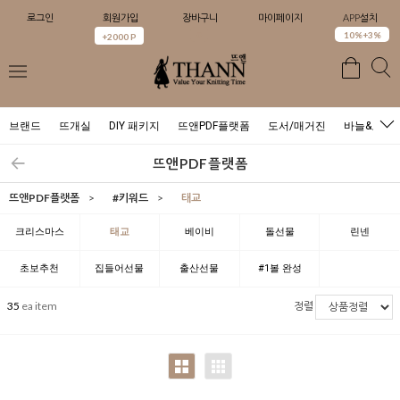
로그인
회원가입
장바구니
마이페이지
APP설치
0
10%+3%
+2000 P
브랜드
뜨개실
DIY 패키지
뜨앤PDF플랫폼
도서/매거진
바늘&도구
뜨앤PDF플랫폼
뜨앤PDF플랫폼
>
#키워드
>
태교
크리스마스
태교
베이비
돌선물
린넨
초보추천
집들어선물
출산선물
#1볼 완성
35
ea item
정렬