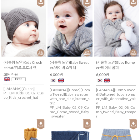
(서술형 도안)Kids Croch
(서술형 도안)Baby Sweat
(서술형 도안)Baby Romp
et Hat/키즈 크로셰 햇
er/베이비 스웨터
er/베이비 롬퍼
회원 전용
6,000원
6,000원
[LAMANA][Cusco]
[LAMANA][Como][Com
[LAMANA][Como Twee
PF_LM_Kids_01_02_Cus
o Tweed]Baby_sweater_
d]Buttoned_baby_romp
co_Kids_crochet_hat
with_one_side_button_s
er_with_decorative_yok
trip
e
PF_LM_Baby_02_09_Co
PF_LM_Baby_02_08_Co
mo_Como_tweed_Baby
mo_tweed_Baby_rompe
_sweater
r