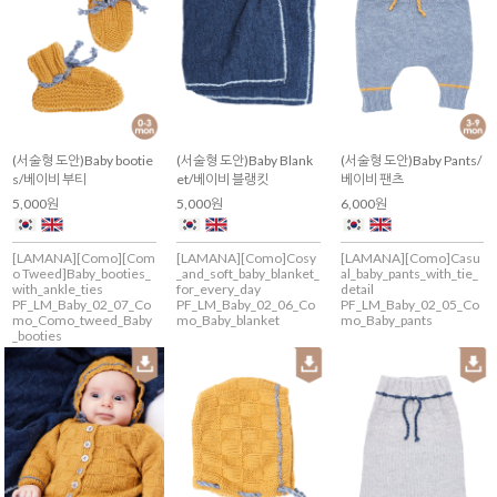
(서술형 도안)Baby bootie
(서술형 도안)Baby Blank
(서술형 도안)Baby Pants/
s/베이비 부티
et/베이비 블랭킷
베이비 팬츠
5,000원
5,000원
6,000원
[LAMANA][Como][Com
[LAMANA][Como]Cosy
[LAMANA][Como]Casu
o Tweed]Baby_booties_
_and_soft_baby_blanket_
al_baby_pants_with_tie_
with_ankle_ties
for_every_day
detail
PF_LM_Baby_02_07_Co
PF_LM_Baby_02_06_Co
PF_LM_Baby_02_05_Co
mo_Como_tweed_Baby
mo_Baby_blanket
mo_Baby_pants
_booties