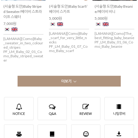
(서술형 도안)Baby Stripe
(서술형 도안)Baby Scarf/
(서술형 도안)Baby Beani
d Sweater/베이비 스트라
베이비 스카프
e/베이비 비니
이프 스웨터
5,000원
5,000원
7,000원
[LAMANA][Como]Baby
[LAMANA][Como]The_
_scarf_for_very_little_n
best_fitting_baby_beanie
[LAMANA][Como]Baby
ecks
PF_LM_Baby_01_06_Co
_sweater_in_two_colour
PF_LM_Baby_01_07_Co
mo_Baby_beanie
ed_stripes
mo_Baby_scarf
PF_LM_Baby_02_01_Co
mo_Baby_striped_sweat
er
더보기
NOTICE
Q&A
REVIEW
니팅무비