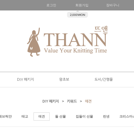
로그인
회원가입
장바구니
2,000WON
DIY 패키지
왕초보
도서/간행물
>
>
DIY 패키지
키워드
애견
패브릭얀
태교
애견
돌 선물
집들이 선물
린넨
크리스마