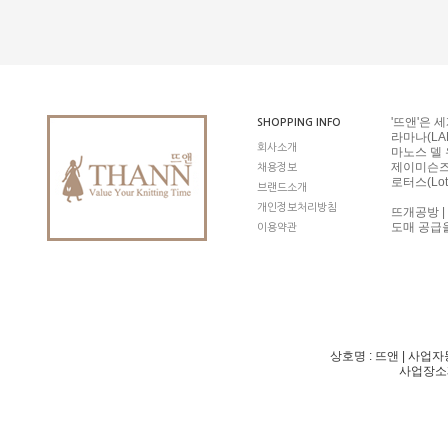
'뜨앤'은 
SHOPPING INFO
라마나(LAM
회사소개
마노스 델 우
제이미슨즈 오
채용정보
로터스(Lot
브랜드소개
개인정보처리방침
뜨개공방 |
도매 공급
이용약관
상호명 : 뜨앤 | 사업자등
사업장소재지