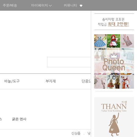
주문/배송
마이페이지
커뮤니티
바늘/도구
부자재
단종SALE50%
스
굵은 면사
신상품
.
낮은가격
.
높은가격