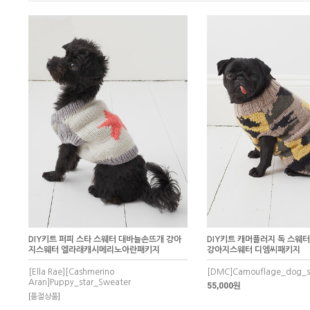
DIY키트 퍼피 스타 스웨터 대바늘손뜨개 강아
DIY키트 캐머플러지 독 스웨
지스웨터 엘라래캐시메리노아란패키지
강아지스웨터 디엠씨패키지
[Ella Rae][Cashmerino
[DMC]Camouflage_dog_s
Aran]Puppy_star_Sweater
55,000원
[품절상품]