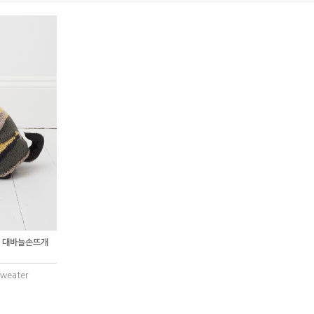
터 대바늘손뜨개
weater