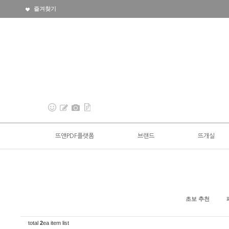
즐겨찾기
뜨앤PDF플랫폼
브랜드
뜨개실
초보 추천
total
2
ea item list