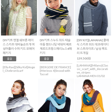
DIY키트 엔젤 쉐브론 레이
DIY키트 스누드 위드 태슬
[DIY KIT][LAMANA] 클래
스 스카프 대바늘손뜨개 여
아동 핸드니팅 넥워머 베르
식 스카프 위드 데코레이티
성머플러 수퍼 키드 모헤어
제르드프랑스메리노스4패
브 스트라이프 / 남성 목도
패키지
키지
리 뜨개질
139,500원
품절
품절
[LAMANA][Milano]Clas
[Ella Rae][Silky Kid]Ange
[BERGERE DE FRANCE]
sic_scarf_with_decorati
l_ChebronScarf
[Merinos 4]Snood with
ve_stripes
Tassel
LAMANA MEN 01/02