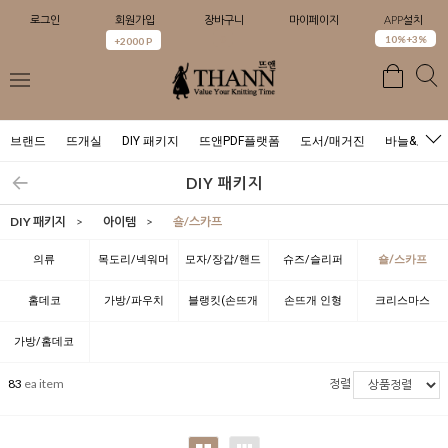
로그인
회원가입
장바구니
마이페이지
APP설치
0
10%+3%
+2000 P
브랜드
뜨개실
DIY 패키지
뜨앤PDF플랫폼
도서/매거진
바늘&도구
DIY 패키지
DIY 패키지
>
아이템
>
숄/스카프
의류
목도리/넥워머
모자/장갑/핸드
슈즈/슬리퍼
숄/스카프
워머
홈데코
가방/파우치
블랭킷(손뜨개
손뜨개 인형
크리스마스
담요)
가방/홈데코
83
ea item
정렬