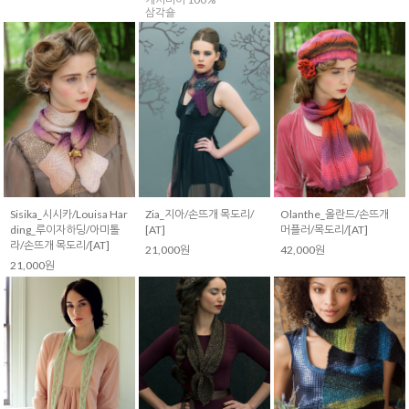
삼각숄
Sisika_시시카/Louisa Har
Zia_지아/손뜨개 목도리/
Olanthe_올란드/손뜨개
ding_루이자하딩/아미톨
[AT]
머플러/목도리/[AT]
라/손뜨개 목도리/[AT]
21,000원
42,000원
21,000원