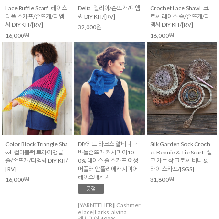
Lace Ruffle Scarf_레이스
Delia_델리아/손뜨개/디엠
Crochet Lace Shawl_크
러플 스카프/손뜨개/디엠
씨 DIY KIT/[RV]
로셰 레이스 숄/손뜨개/디
씨 DIY KIT/[RV]
엠씨 DIY KIT/[RV]
32,000원
16,000원
16,000원
Silk Garden Sock Croch
Color Block Triangle Sha
DIY키트 라크스 알비나 대
et Beanie & Tie Scarf_실
wl_컬러블럭 트라이앵글
바늘손뜨개 캐시미어10
크 가든 삭 크로셰 비니 &
숄/손뜨개/디엠씨 DIY KIT/
0% 레이스 숄 스카프 여성
타이 스카프/[SGS]
[RV]
머플러 얀뜰리에캐시미어
레이스패키지
31,800원
16,000원
품절
[YARNTELIER][Cashmer
e lace]Larks_alvina
캐시미어 100%