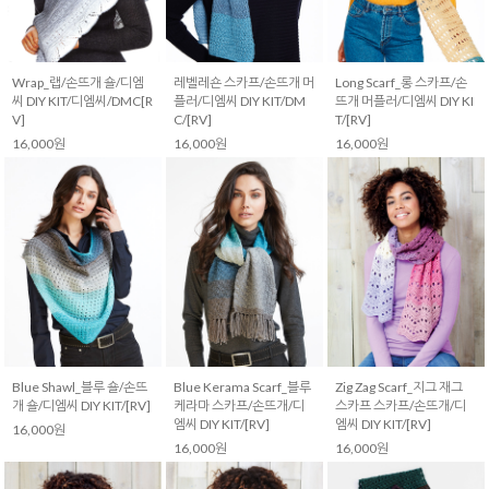
Wrap_랩/손뜨개 숄/디엠
레벨레숀 스카프/손뜨개 머
Long Scarf_롱 스카프/손
씨 DIY KIT/디엠씨/DMC[R
플러/디엠씨 DIY KIT/DM
뜨개 머플러/디엠씨 DIY KI
V]
C/[RV]
T/[RV]
16,000원
16,000원
16,000원
Blue Shawl_블루 숄/손뜨
Blue Kerama Scarf_블루
Zig Zag Scarf_지그 재그
개 숄/디엠씨 DIY KIT/[RV]
케라마 스카프/손뜨개/디
스카프 스카프/손뜨개/디
엠씨 DIY KIT/[RV]
엠씨 DIY KIT/[RV]
16,000원
16,000원
16,000원