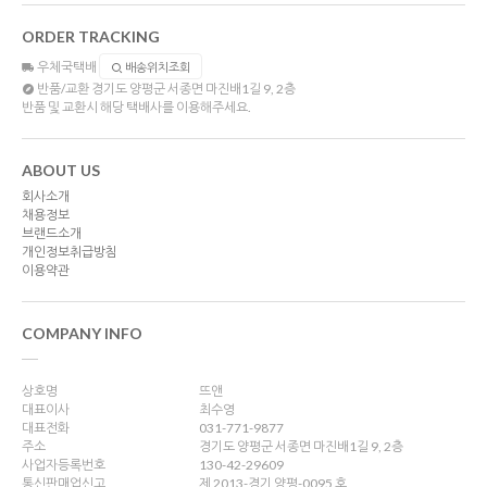
ORDER TRACKING
우체국택배
배송위치조회
반품/교환
경기도 양평군 서종면 마진배1길 9, 2층
반품 및 교환시 해당 택배사를 이용해주세요.
ABOUT US
회사소개
채용정보
브랜드소개
개인정보취급방침
이용약관
COMPANY INFO
상호명
뜨앤
대표이사
최수영
대표전화
031-771-9877
주소
경기도 양평군 서종면 마진배1길 9, 2층
사업자등록번호
130-42-29609
통신판매업신고
제 2013-경기 양평-0095 호