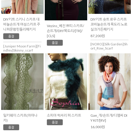
DIY키트 스키니 스카프 대
DIY키트 숏트 로우 스카프
바늘손뜨개 여성스카프 주
코바늘손뜨개 목도리 노로
Vezins_베진 쁘띠 스카프/
니퍼문팜핀들리패키지
실크가든패키지
손뜨개/DIY/목도리/[TR]/
[CLS]
87,200원
품절
품절
[NORO][Silk Garden]Sh
[Juniper Moon Farm][Fi
ort_Row_Scarf
ndley]Skinny_scarf
밀키웨이 스카프(하마나
Gae_개/손뜨개/디엠씨 DI
소피아 럭셔리 퍼 스카프
카)
Y KIT/[RV]
품절
16,000원
품절