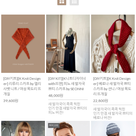
[DIY키트][K Knit Design
[DIY KIT][K니트디자이너
[DIY키트][K Knit Design
er] 리루리 스카프 by 엘리
with뜨앤] 피노 새 발자국
er] 베로나 새 발자국 쁘띠
사벳 니트 / 여성 목도리 뜨
쁘띠 스카프 by SEONNI
스카프 by 션니 / 여성 목도
개질
리 뜨개질
48,000원
39,600원
22,800원
새 발자국이 콕콕 찍힌
인기 만점 새발자국 쁘띠의
새 발자국이 콕콕 찍힌
피노 버전!
인기 만점 새 발자국 쁘띠의
베로나 버전!