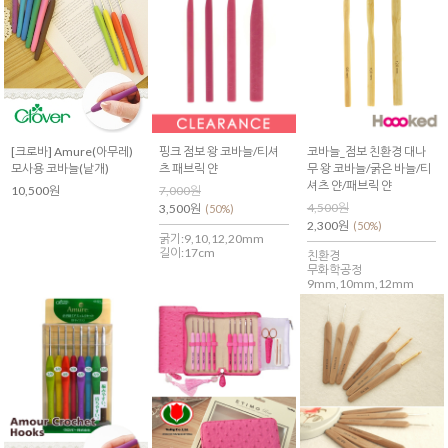
[크로바] Amure(아무레)
핑크 점보 왕 코바늘/티셔
코바늘_점보 친환경 대나
모사용 코바늘(낱개)
츠 패브릭 얀
무 왕 코바늘/굵은 바늘/티
셔츠 얀/패브릭 얀
10,500원
7,000원
4,500원
3,500원
(50%)
2,300원
(50%)
굵기:9,10,12,20mm
길이:17cm
친환경
무화학공정
9mm,10mm,12mm