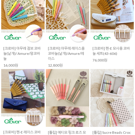
[크로바] 아무레 점보 코바
[크로바] 아무레 레이스용
[크로바] 펜-E 모사용 코바
늘(낱개)/ Amure/왕코바
코바늘(낱개)/Amure/레
늘 세트(43-606)
늘
이스
76,000원
16,000원
12,800원
[크로바] 펜-E 레이스 코바
[튤립] 에티모 핑크 로즈 모
[튤립] Sucre Beads Croc