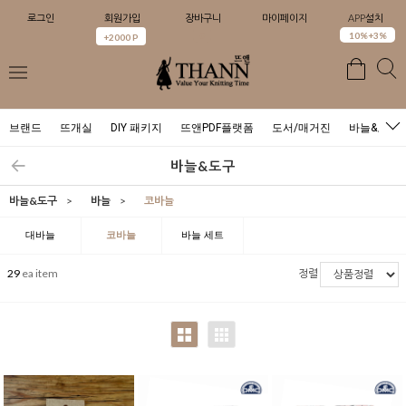
로그인
회원가입
장바구니
마이페이지
APP설치
0
10%+3%
+2000 P
브랜드
뜨개실
DIY 패키지
뜨앤PDF플랫폼
도서/매거진
바늘&도구
바늘&도구
바늘&도구
>
바늘
>
코바늘
대바늘
코바늘
바늘 세트
29
ea item
정렬