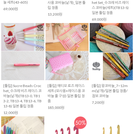
늘 세트(43-605)
사용 코바늘(낱개)_일본 튤
het Set_수크레 비즈 레이
립 정품
스 코바늘(세트)(TB13-S)
69,000원
일본 튤립 정품
13,200원
69,000원
[튤립] Sucre Beads Croc
[튤립] 에티모 로즈 레이스
[튤립] 왕코바늘_7~12m
het_수크레 비즈 레이스 코
세트 (모사용+레이스용 코
m(낱개)/일본 튤립 정품/
바늘(낱개)(TB13-0, TB1
바늘 풀 구성) 일본 튤립 정
점보 코바늘
3-2, TB13-4, TB13-6, TB
품
7,200원
13-8) 일본 튤립 정품
185,000원
12,000원