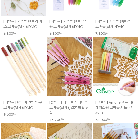
[디엠씨] 소프트 핸들 레이
[디엠씨] 소프트 핸들 모사
[디엠씨] 소프트 핸들 점보
스 코바늘(낱개)/DMC
용 코바늘(낱개)/DMC
코바늘(낱개)/DMC
6,800원
6,800원
7,800원
[튤립] 에티모 로즈 레이스
[크로바] Amure(아무레)
[디엠씨] 핸드 페인팅 밤부
코바늘(낱개)_일본 튤립 정
레이스용 코바늘 세트(43-
코바늘(낱개)/DMC
품
323)
9,600원
13,200원
65,000원