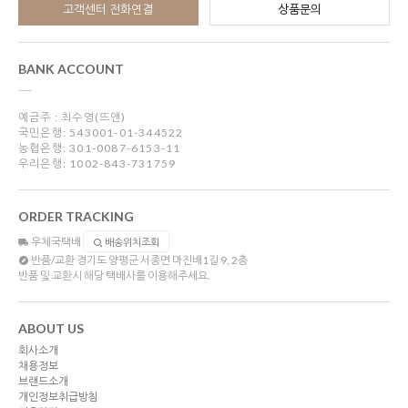
고객센터 전화연결
상품문의
BANK ACCOUNT
예금주 : 최수영(뜨앤)
국민은행: 543001-01-344522
농협은행: 301-0087-6153-11
우리은행: 1002-843-731759
ORDER TRACKING
우체국택배
배송위치조회
반품/교환
경기도 양평군 서종면 마진배1길 9, 2층
반품 및 교환시 해당 택배사를 이용해주세요.
ABOUT US
회사소개
채용정보
브랜드소개
개인정보취급방침