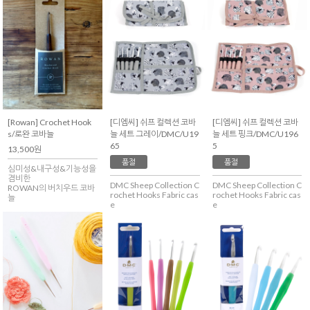
[Rowan] Crochet Hook
[디엠씨] 쉬프 컬렉션 코바
[디엠씨] 쉬프 컬렉션 코바
s/로완 코바늘
늘 세트 그레이/DMC/U19
늘 세트 핑크/DMC/U196
65
5
13,500원
품절
품절
심미성&내구성&기능성을
겸비한
DMC Sheep Collection C
DMC Sheep Collection C
ROWAN의 버치우드 코바
rochet Hooks Fabric cas
rochet Hooks Fabric cas
늘
e
e