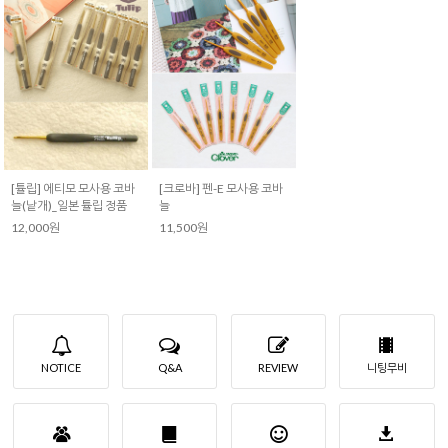
[튤립] 에티모 모사용 코바
[크로바] 펜-E 모사용 코바
늘(낱개)_일본 튤립 정품
늘
12,000원
11,500원
NOTICE
Q&A
REVIEW
니팅무비