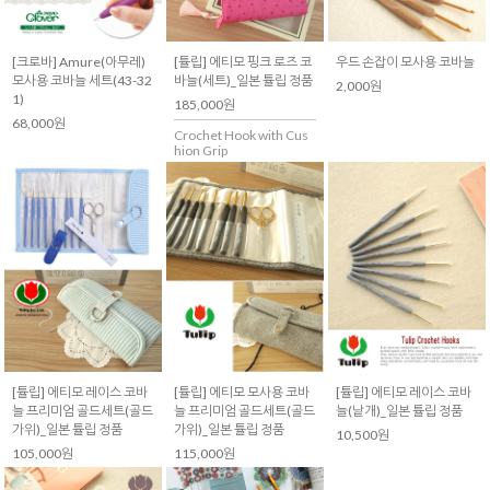
[크로바] Amure(아무레)
[튤립] 에티모 핑크 로즈 코
우드 손잡이 모사용 코바늘
모사용 코바늘 세트(43-32
바늘(세트)_일본 튤립 정품
2,000원
1)
185,000원
68,000원
Crochet Hook with Cus
hion Grip
[튤립] 에티모 레이스 코바
[튤립] 에티모 모사용 코바
[튤립] 에티모 레이스 코바
늘 프리미엄 골드세트(골드
늘 프리미엄 골드세트(골드
늘(낱개)_일본 튤립 정품
가위)_일본 튤립 정품
가위)_일본 튤립 정품
10,500원
105,000원
115,000원