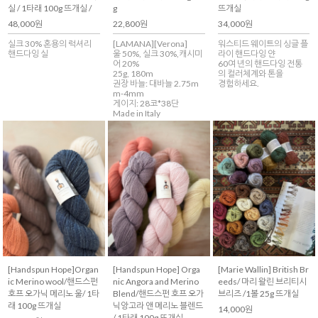
실 / 1타래 100g 뜨개실 /
g
뜨개실
48,000원
22,800원
34,000원
실크 30% 혼용의 럭셔리
[LAMANA][Verona]
워스티드 웨이트의 싱글 플
핸드다잉 실
울 50%, 실크 30%,캐시미
라이 핸드다잉 얀
어 20%
60여 년의 핸드다잉 전통
25g, 180m
의 컬러체계와 톤을
권장 바늘: 대바늘 2.75m
경험하세요.
m-4mm
게이지: 28코*38단
Made in Italy
[Handspun Hope]Organ
[Handspun Hope] Orga
[Marie Wallin] British Br
ic Merino wool/핸드스펀
nic Angora and Merino
eeds/ 마리 왈린 브리티시
호프 오가닉 메리노 울/ 1타
Blend/핸드스펀 호프 오가
브리즈 /1볼 25g 뜨개실
래 100g 뜨개실
닉앙고라 앤 메리노 블렌드
14,000원
/ 1타래 100g 뜨개실