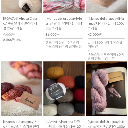
[ROWAN] Alpaca Classi
[Manos del uruguay]Ale
[Manos del uruguay]Ma
c / 로완 알파카 클래식 /1
gria / 알레그리아 / 1타래 1
rina / 마리나 / 1타래 100g
볼 25g 뜨개실
00g 뜨개실
뜨개실
9,000원
36,000원
42,000원
8,500원
6%
핸드다잉 실만 40여년의
1타래 800m의 레이스 웨
마노스의 핑거링 웨이트 실
이트 얀
+
마노스델우루과이의 60여
년의 핸드 다잉 전통
[Manos del uruguay]Fin
[LAMANA]Verona 라마
[Manos del Uruguay]Ma
o / 피노 / 소피 스카프 원작
나 베로나 뜨개실 /1볼_25
xima/막시마 / 1타래 100g