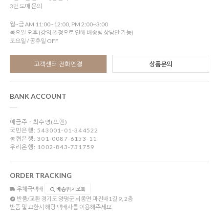
3번 도매 문의
월~금 AM 11:00~12:00, PM 2:00~3:00
목요일 오후 (강의 일정으로 인해 배송팀 상담만 가능)
토요일 / 공휴일 OFF
고객센터 전화연결
상품문의
BANK ACCOUNT
예금주 : 최수영(뜨앤)
국민은행: 543001-01-344522
농협은행: 301-0087-6153-11
우리은행: 1002-843-731759
ORDER TRACKING
우체국택배
배송위치조회
반품/교환
경기도 양평군 서종면 마진배1길 9, 2층
반품 및 교환시 해당 택배사를 이용해주세요.