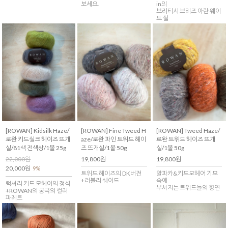
보세요.
in의
브리티시 브리즈 아란 웨이
트 실
[ROWAN] Tweed Haze/
[ROWAN] Kidsilk Haze/
[ROWAN] Fine Tweed H
로완 트위드 헤이즈 뜨개
로완 키드실크 헤이즈 뜨개
aze/로완 파인 트위드 헤이
실/1볼 50g
실/81색 전색상/1볼 25g
즈 뜨개실/1볼 50g
19,800원
22,000원
19,800원
20,000원
9%
알파카&키드모헤어 기모
트위드 헤이즈의 DK버전
속에
+러블리 쉐이드
럭셔리 키드 모헤어의 정석
부서지는 트위드들의 향연
+ROWAN의 궁극의 컬러
파레트