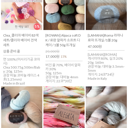
Clea_클리아 베이비 83색
[ROWAN] Alpaca soft D
[LAMANA]Roma 라마나
세트/클리아 베이비 전색
K / 로완 알파카 소프트 디
로마 뜨개실 /1볼 20g
세트
케이 / 1볼 50g 뜨개실
47,000원
상품 준비 중
20,000원
[LAMANA][ROMA]
17,000원
15%
캐시미어 80%, 실크 20%
면 100% (머서리가공 코아
20g, 160m
사)
버진 울 70%, 베이비 알파
권장 바늘: 대바늘 3.5mm-
Clea 500:75g,500m/Bab
카 30%
5mm
y: 20g, 125m
50g, 125m
게이지: 24코*34단
권장 바늘:코바늘 레이스 4
권장 바늘: 대바늘 4mm
Made in Italy
호(1.25mm)
게이지: 22코*30단
Made in Brazil