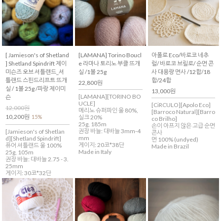
[ Jamieson's of Shetland
[LAMANA] Torino Boucl
아폴로 Eco/바로코 네추
] Shetland Spindrift 제이
e 라마나 토리노 부클 뜨개
럴/ 바로코 브릴로/ 순면 콘
미슨즈 오브 셔틀랜드_셔
실 /1볼 25g
사 대용량 면사 /12합/18
틀랜드 스핀드리프트 뜨개
합/24합
22,800원
실 / 1볼 25g /파랑 제이미
13,000원
[LAMANA][TORINO BO
슨
UCLE]
[CiRCULO][Apolo Eco]
12,000원
메리노 슈퍼파인 울 80%,
[Barroco Natural][Barro
10,200원
15%
실크 20%
co Brilho]
25g, 185m
손이 아프지 않은 고급 순면
권장 바늘: 대바늘 3mm-4
[Jamieson's of Shetlan
콘사
mm
d][Shetland Spindrift]
면 100% (undyed)
게이지: 20코*38단
퓨어 셔틀랜드 울 100%
Made in Brazil
Made in Italy
25g, 105m
권장 바늘: 대바늘 2.75 - 3.
25mm
게이지: 30코*32단