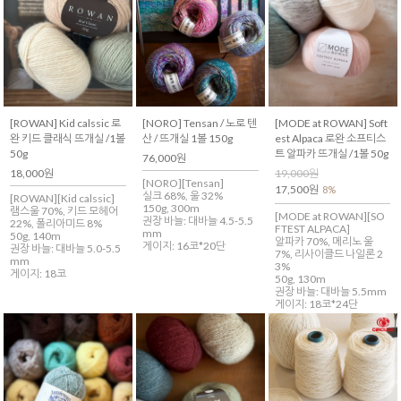
[ROWAN] Kid calssic 로
[NORO] Tensan / 노로 텐
[MODE at ROWAN] Soft
완 키드 클래식 뜨개실 /1볼
산 / 뜨개실 1볼 150g
est Alpaca 로완 소프티스
50g
트 알파카 뜨개실 /1볼 50g
76,000원
18,000원
19,000원
[NORO][Tensan]
17,500원
8%
실크 68%, 울 32%
[ROWAN][Kid calssic]
150g, 300m
램스울 70%, 키드 모헤어
[MODE at ROWAN][SO
권장 바늘: 대바늘 4.5-5.5
22%, 폴리아미드 8%
FTEST ALPACA]
mm
50g, 140m
알파카 70%, 메리노 울
게이지: 16코*20단
권장 바늘: 대바늘 5.0-5.5
7%, 리사이클드 나일론 2
mm
3%
게이지: 18코
50g, 130m
권장 바늘: 대바늘 5.5mm
게이지: 18코*24단