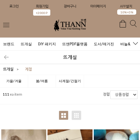
로그인
회원가입
장바구니
마이페이지
APP설치
0
10%+3%
+2000 P
브랜드
뜨개실
DIY 패키지
뜨앤PDF플랫폼
도서/매거진
바늘&도구
뜨개실
뜨개실
>
계절
가을/겨울
봄/여름
사계절/간절기
111
ea item
정렬