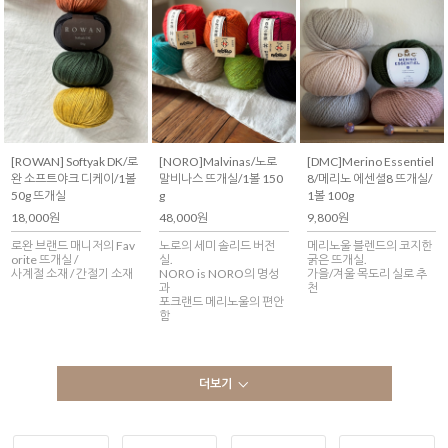
[ROWAN] Softyak DK/로
[NORO]Malvinas/노로
[DMC]Merino Essentiel
완 소프트야크 디케이/1볼
말비나스 뜨개실/1볼 150
8/메리노 에센셜8 뜨개실/
50g 뜨개실
g
1볼 100g
18,000원
48,000원
9,800원
로완 브랜드 매니저의 Fav
노로의 세미 솔리드 버전
메리노울 블렌드의 코지한
orite 뜨개실 /
실.
굵은 뜨개실.
사계절 소재 / 간절기 소재
NORO is NORO의 명성
가을/겨울 목도리 실로 추
과
천
포크랜드 메리노울의 편안
함
더보기