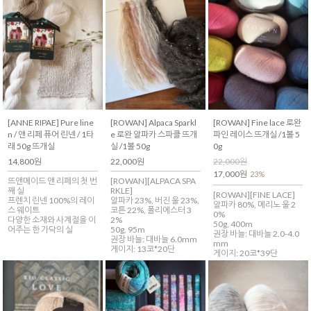
[ANNE RIPAE] Pure line
[ROWAN] Alpaca Sparkl
[ROWAN] Fine lace 로완
n / 앤 리페 퓨어 린넨 / 1타
e 로완 알파카 스파클 뜨개
파인 레이스 뜨개실 /1볼 5
래 50g 뜨개실
실 /1볼 50g
0g
14,800원
22,000원
22,000원
17,000원
23%
뜨앤메이드 앤 리페의 첫 번
[ROWAN][ALPACA SPA
째 실
RKLE]
[ROWAN][FINE LACE]
프렌치 린넨 100%의 레이
알파카 23%, 버진 울 23%,
알파카 80%, 메리노 울 2
스 웨이트
코튼 22%, 폴리에스터 3
0%
다양한 소재와 사계절을 이
2%
50g, 400m
어주는 한 가닥의 실
50g, 95m
권장 바늘: 대바늘 2.0-4.0
권장 바늘: 대바늘 6.0mm
mm
게이지: 13코*20단
게이지: 20코*39단