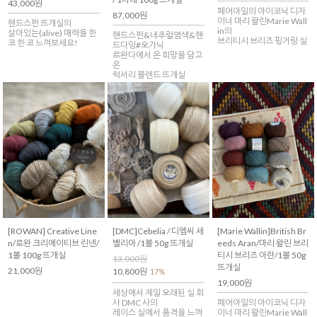
43,000원
페어아일의 아이코닉 디자
87,000원
이너 마리 왈린Marie Wall
핸드스펀 뜨개실의
in의
살아있는(alive) 매력을 한
핸드스펀&네추럴염색&핸
브리티시 브리즈 핑거링 실
코 한 코 느껴보세요!
드다잉#오가닉
르완다에서 온 희망을 담고
온
럭셔리 블렌드 뜨개실
[ROWAN] Creative Line
[DMC]Cebelia / 디엠씨 세
[Marie Wallin]British Br
n/로완 크리에이티브 린넨/
벨리아 /1볼 50g 뜨개실
eeds Aran/마리 왈린 브리
1볼 100g 뜨개실
티시 브리즈 아란/1볼 50g
13,000원
뜨개실
21,000원
10,800원
17%
19,000원
세상에서 제일 오래된 실 회
사 DMC 사의
페어아일의 아이코닉 디자
레이스 실에서 품격을 느껴
이너 마리 왈린Marie Wall