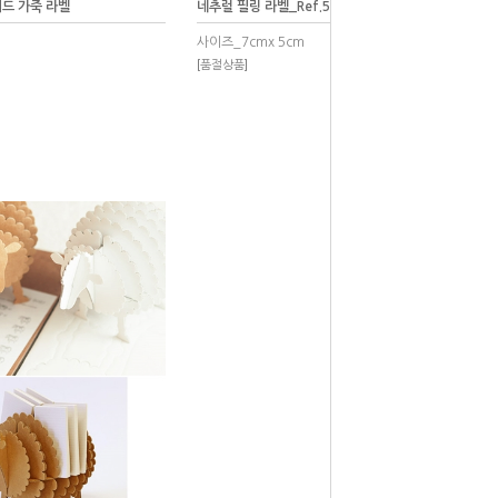
드 가죽 라벨
네추럴 필링 라벨_Ref.50009
사이즈_7cmx 5cm
[품절상품]