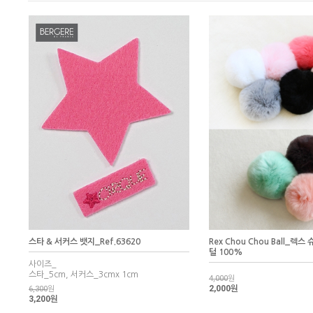
스타 & 서커스 뱃지_Ref.63620
Rex Chou Chou Ball_렉스
털 100%
사이즈_
스타_5cm, 서커스_3cmx 1cm
4,000
원
2,000원
6,300
원
3,200원