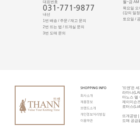
대표번호
월~금 AM 1
031-771-9877
목요일 오
(강의 일
내선
토요일 / 
1번 배송 / 주문 / 재고 문의
2번 뜨는 법 / 뜨개실 문의
3번 도매 문의
'뜨앤'은 
SHOPPING INFO
라마나(LAM
회사소개
마노스 델 우
제이미슨즈 오
채용정보
로터스(Lot
브랜드소개
개인정보처리방침
뜨개공방 |
도매 공급
이용약관