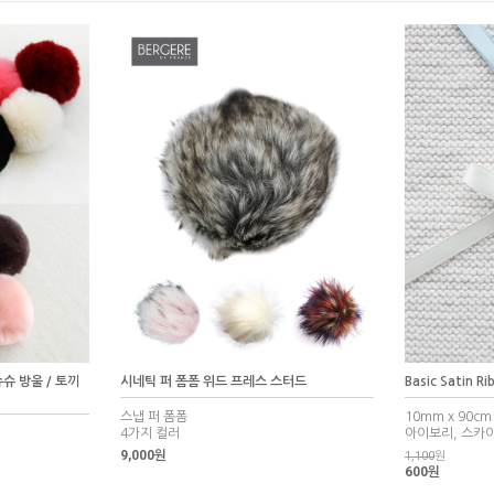
 슈슈 방울 / 토끼
시네틱 퍼 폼폼 위드 프레스 스터드
Basic Satin
스냅 퍼 폼폼
10mm x 90cm
4가지 컬러
아이보리, 스카이
9,000원
1,100
원
600원