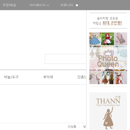
주문/배송
마이페이지
커뮤니티
바늘/도구
부자재
단종SALE50%
신상품
.
낮은가격
.
높은가격