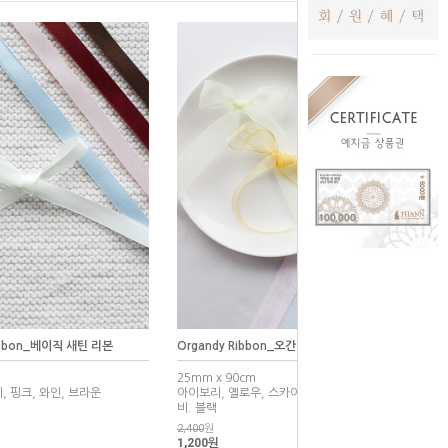
 Ribbon_베이직 새틴 리본
Organdy Ribbon_오간디 리본
25mm x 90cm
, 핑크, 와인, 브라운
아이보리, 옐로우, 스카이, 핑크, 브라운, 네이
비. 블랙
2,400
원
1,200원