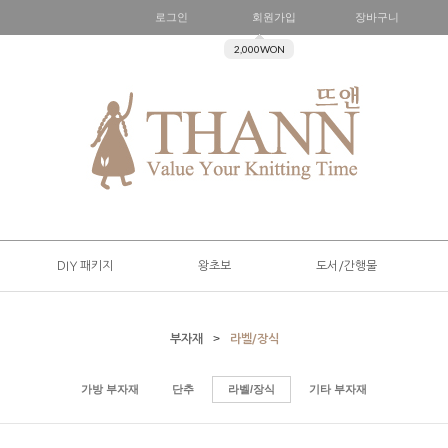
로그인
회원가입
장바구니
2,000WON
DIY 패키지
왕초보
도서/간행물
>
부자재
라벨/장식
가방 부자재
단추
라벨/장식
기타 부자재