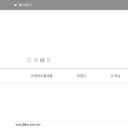
즐겨찾기
뜨앤PDF플랫폼
브랜드
뜨개실
total
24
ea item list