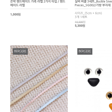
은박 핸드메이드 가죽 라벨 2가지 타입 / 핸드
실버 버클 3세트_Buckle Siver
메이드 라벨
Pieces_SG002/가방 부자재
사이즈_(5cm * 6cm)
1,000원
3개 1세트
10,500
원
5,300원