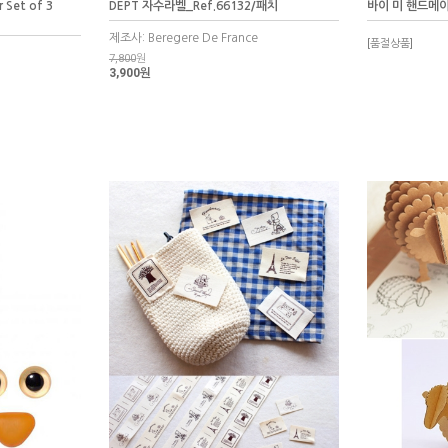
 Set of 3
DEPT 자수라벨_Ref.66132/패치
바이 미 핸드메이
제조사: Beregere De France
[품절상품]
7,800
원
3,900원