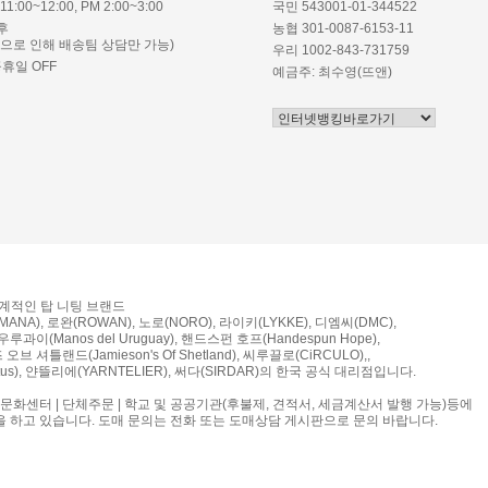
1:00~12:00, PM 2:00~3:00
국민 543001-01-344522
후
농협 301-0087-6153-11
정으로 인해 배송팀 상담만 가능)
우리 1002-843-731759
공휴일 OFF
예금주: 최수영(뜨앤)
세계적인 탑 니팅 브랜드
ANA), 로완(ROWAN), 노로(NORO), 라이키(LYKKE), 디엠씨(DMC),
루과이(Manos del Uruguay), 핸드스펀 호프(Handespun Hope),
브 셔틀랜드(Jamieson's Of Shetland), 씨루끌로(CiRCULO),,
us), 얀뜰리에(YARNTELIER), 써다(SIRDAR)의 한국 공식 대리점입니다.
 문화센터 | 단체주문 | 학교 및 공공기관(후불제, 견적서, 세금계산서 발행 가능)등에
을 하고 있습니다. 도매 문의는 전화 또는 도매상담 게시판으로 문의 바랍니다.