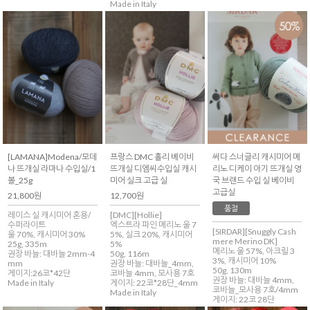
Made in Italy
[LAMANA]Modena/모데
프랑스 DMC 홀리 베이비
써다 스너글리 캐시미어 메
나 뜨개실 라마나 수입실/1
뜨개실 디엠씨수입실 캐시
리노 디케이 아기 뜨개실 영
볼_25g
미어 실크 고급 실
국 브랜드 수입 실 베이비
고급실
21,800원
12,700원
품절
레이스 실 캐시미어 혼용/
[DMC][Hollie]
수퍼라이트
엑스트라 파인 메리노 울 7
[SIRDAR][Snuggly Cash
울 70%, 캐시미어 30%
5%, 실크 20%, 캐시미어
mere Merino DK]
25g, 335m
5%
메리노 울 57%, 아크릴 3
권장 바늘: 대바늘 2mm-4
50g, 116m
3%, 캐시미어 10%
mm
권장 바늘: 대바늘_4mm,
50g, 130m
게이지:26코*42단
코바늘 4mm, 모사용 7호
권장 바늘: 대바늘 4mm,
Made in Italy
게이지: 22코*28단_4mm
코바늘_모사용 7호/4mm
Made in Italy
게이지: 22코 28단