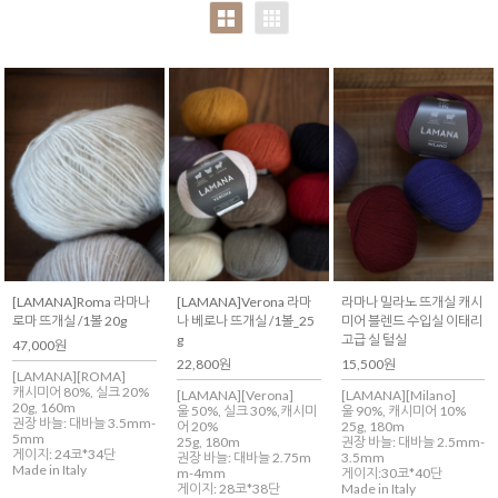
[LAMANA]Roma 라마나
[LAMANA]Verona 라마
라마나 밀라노 뜨개실 캐시
로마 뜨개실 /1볼 20g
나 베로나 뜨개실 /1볼_25
미어 블렌드 수입실 이태리
g
고급 실 털실
47,000원
22,800원
15,500원
[LAMANA][ROMA]
캐시미어 80%, 실크 20%
[LAMANA][Verona]
[LAMANA][Milano]
20g, 160m
울 50%, 실크 30%,캐시미
울 90%, 캐시미어 10%
권장 바늘: 대바늘 3.5mm-
어 20%
25g, 180m
5mm
25g, 180m
권장 바늘: 대바늘 2.5mm-
게이지: 24코*34단
권장 바늘: 대바늘 2.75m
3.5mm
Made in Italy
m-4mm
게이지:30코*40단
게이지: 28코*38단
Made in Italy