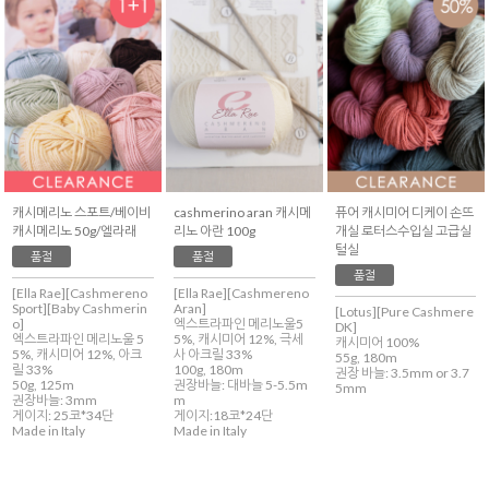
캐시메리노 스포트/베이비
cashmerino aran 캐시메
퓨어 캐시미어 디케이 손뜨
캐시메리노 50g/엘라래
리노 아란 100g
개실 로터스수입실 고급실
털실
품절
품절
품절
[Ella Rae][Cashmereno
[Ella Rae][Cashmereno
Sport][Baby Cashmerin
Aran]
[Lotus][Pure Cashmere
o]
엑스트라파인 메리노울5
DK]
엑스트라파인 메리노울 5
5%, 캐시미어 12%, 극세
캐시미어 100%
5%, 캐시미어 12%, 아크
사 아크릴 33%
55g, 180m
릴 33%
100g, 180m
권장 바늘: 3.5mm or 3.7
50g, 125m
권장바늘: 대바늘 5-5.5m
5mm
권장바늘: 3mm
m
게이지: 25코*34단
게이지:18코*24단
Made in Italy
Made in Italy