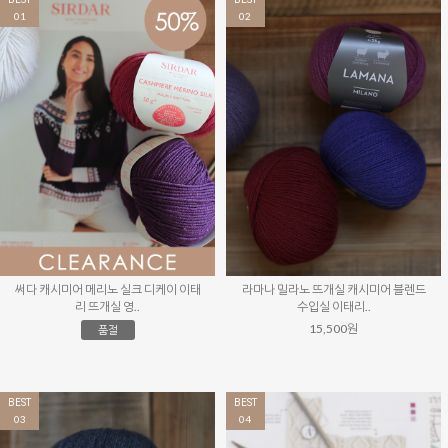
01
02
써다 캐시미어 메리노 실크 디케이 이태
라마나 밀라노 뜨개실 캐시미어 블렌드
리 뜨개실 영..
수입실 이태리..
15,500원
품절
BEST
BEST
03
04