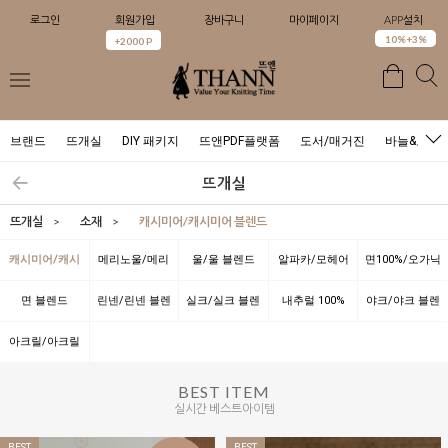
로그인
회원가입
장바구니
마이페이지
APP설치
0
10%+3%
+2000 P
브랜드
뜨개실
DIY 패키지
뜨앤PDF플랫폼
도서/매거진
바늘&도구
뜨개실
뜨개실
>
소재
>
캐시미어/캐시미어 블렌드
캐시미어/캐시
메리노울/메리
울/울 블렌드
알파카/모헤어
면100%/오가닉
미어 블렌드
노울 블렌드
면 블렌드
린넨/린넨 블렌
실크/실크 블렌
내추럴 100%
야크/야크 블렌
드
드
드
아크릴/아크릴
블렌드
BEST ITEM
실시간 베스트아이템
BEST
BEST