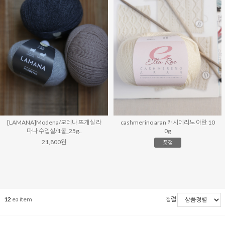
[LAMANA]Modena/모데나 뜨개실 라
cashmerino aran 캐시메리노 아란 10
마나 수입실/1볼_25g..
0g
21,800원
품절
12
ea item
정렬