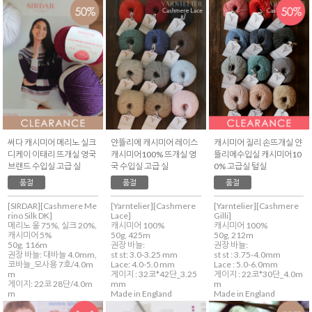
써다 캐시미어 메리노 실크
얀뜰리에 캐시미어 레이스
캐시미어 질리 손뜨개실 얀
디케이 이태리 뜨개실 영국
캐시미어100% 뜨개실 영
뜰리에수입실 캐시미어10
브랜드 수입실 고급 실
국 수입실 고급 실
0% 고급실 털실
품절
품절
품절
[SIRDAR][Cashmere Me
[Yarntelier][Cashmere
[Yarntelier][Cashmere
rino Silk DK]
Lace]
Gilli]
메리노 울 75%, 실크 20%,
캐시미어 100%
캐시미어 100%
캐시미어 5%
50g, 425m
50g, 212m
50g, 116m
권장 바늘:
권장 바늘:
권장 바늘: 대바늘 4.0mm,
st st: 3.0-3.25 mm
st st : 3.75-4.0mm
코바늘_모사용 7호/4.0m
Lace: 4.0-5.0 mm
Lace : 5.0-6.0mm
m
게이지 : 32코*42단_3.25
게이지 : 22코*30단_4.0m
게이지: 22코 28단/4.0m
mm
m
m
Made in England
Made in England