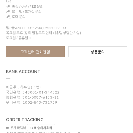
내선
1번 배송 / 주문 / 재고 문의
2번 뜨는 법 / 뜨개실 문의
3번 도매 문의
월~금 AM 11:00~12:00, PM 2:00~3:00
목요일 오후 (강의 일정으로 인해 배송팀 상담만 가능)
토요일 / 공휴일 OFF
고객센터 전화연결
상품문의
BANK ACCOUNT
예금주 : 최수영(뜨앤)
국민은행: 543001-01-344522
농협은행: 301-0087-6153-11
우리은행: 1002-843-731759
ORDER TRACKING
우체국택배
배송위치조회