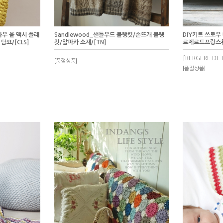
d_와우 울 맥시 플래
Sandlewood_샌들우드 블랭킷/손뜨개 블랭
DIY키트 쓰로우
담요/[CLS]
킷/알파카 소재/[TN]
르제르드프랑스
[BERGERE DE 
[품절상품]
[품절상품]