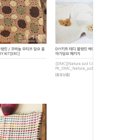
랭킷 / 코바늘 모티브 담요 울
DIY키트 테디 블랭킷 베이비아기대바늘손뜨개
Y KIT[ERC]
아기담요 패키지
[DMC][Natura Just Cotton]
PK_DMC_Natura_just_cotton_Teddy_blanket
[품절상품]