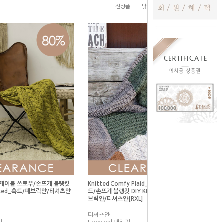
신상품
.
낮은가격
.
높은가격
ow_케이블 쓰로우/손뜨개 블랭킷
Knitted Comfy Plaid_니티드 컴피 플레이
ooked_훅트/패브릭얀/티셔츠얀
드/손뜨개 블랭킷 DIY KIT/Hoooked_훅트/패
브릭얀/티셔츠얀[RXL]
티셔츠얀