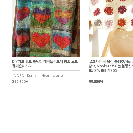
DIY키트 하트 블랭킷 대바늘손뜨개 담요 노로
실크가든 삭 물감 블랭킷/Nor
큐레욘패키지
담요/blanket/코바늘 블랑
보/DIY/[BB]/[SGS]
[NORO][Kureyon]Heart_blanket
319,200원
99,000원