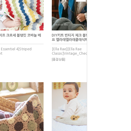
이프 크로셰 블랭킷 코바늘 베
DIY키트 빈티지 체크 블랭킷 대바늘손뜨개 담
요 엘라래엘라래클래식패키지
Essentiel 4]Striped
[Ella Rae][Ella Rae
et
Classic]Vintage_Check_Blanket
[품절상품]