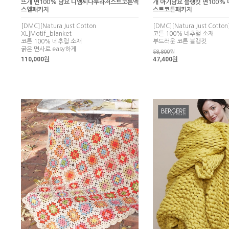
뜨개 면100% 담요 디엠씨나투라저스트코튼엑
개 아기담요 블랭킷 면100%
스엘패키지
스트코튼패키지
[DMC][Natura Just Cotton
[DMC][Natura Just Cotton
XL]Motif_blanket
코튼 100% 네추럴 소재
코튼 100% 네추럴 소재
부드러운 코튼 블랭킷
굵은 면사로 easy하게
58,800
원
110,000원
47,400원