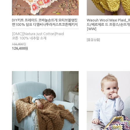
DIY키트 프레이드 코바늘손뜨개 모티브블랭킷
Waouh Wool Maxi Plai
면100% 담요 디엠씨나투라저스트코튼패키지
드/베르제르 드 프랑스/손뜨개 
[WW]
[DMC][Natura Just Cotton]Praid
코튼 100% 네추럴 소재
[품절상품]
156,800
원
126,400원