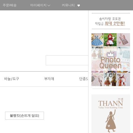
주문/배송
마이페이지
커뮤니티
바늘/도구
부자재
단종SALE50%
블랭킷(손뜨개 담요)