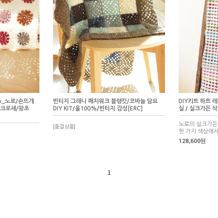
o_노로/손뜨개
빈티지 그래니 패치워크 블랭킷/코바늘 담요
DIY키트 하트 
킷/크로셰/왕초
DIY KIT/울100%/빈티지 감성[ERC]
실 / 실크가든 삭
노로의 실크가든
[품절상품]
한 가지 색상에
128,600원
1