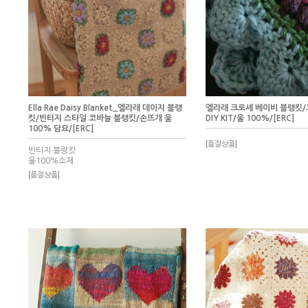
Ella Rae Daisy Blanket_엘라래 데이지 블랭
엘라래 크로셰 베이비 블랭킷
킷/빈티지 스타일 코바늘 블랭킷/손뜨개 울
DIY KIT/울 100%/[ERC]
100% 담요/[ERC]
[품절상품]
빈티지 블랑킷
울100%소재
[품절상품]