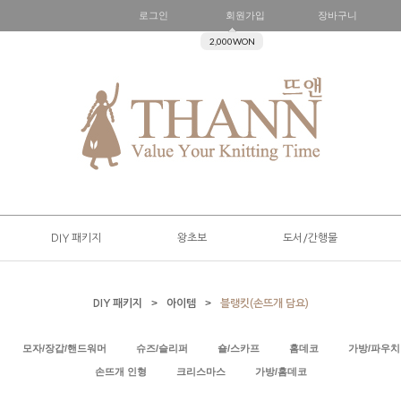
로그인
회원가입
장바구니
2,000WON
DIY 패키지
왕초보
도서/간행물
>
>
DIY 패키지
아이템
블랭킷(손뜨개 담요)
모자/장갑/핸드워머
슈즈/슬리퍼
숄/스카프
홈데코
가방/파우치
손뜨개 인형
크리스마스
가방/홈데코