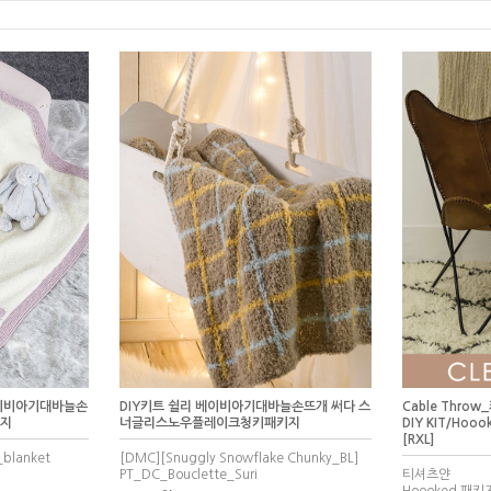
베이비아기대바늘손
DIY키트 쉴리 베이비아기대바늘손뜨개 써다 스
Cable Thr
키지
너글리스노우플레이크청키패키지
DIY KIT/Ho
[RXL]
_blanket
[DMC][Snuggly Snowflake Chunky_BL]
PT_DC_Bouclette_Suri
티셔츠얀