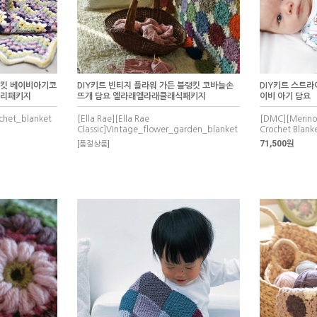
랭킷 베이비아기코
DIY키트 빈티지 플라워 가든 블랭킷 코바늘손
DIY키트 스트라
울리패키지
뜨개 담요 엘라래엘라래클래식패키지
이비 아기 담요
chet_blanket
[Ella Rae][Ella Rae
[DMC][Merino 
Classic]Vintage_flower_garden_blanket
Crochet Blank
71,500원
[품절상품]