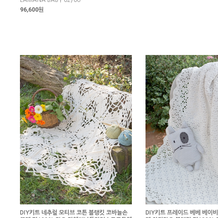
LAMANA BABY 02/06
96,600원
DIY키트 네추럴 모티브 코튼 블랭킷 코바늘손
DIY키트 프레이드 베베 베