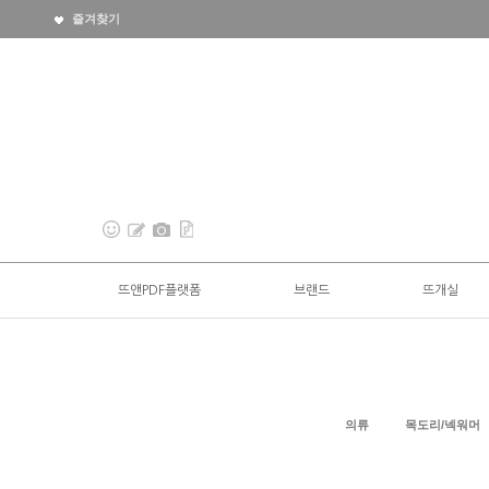
즐겨찾기
뜨앤PDF플랫폼
브랜드
뜨개실
의류
목도리/넥워머