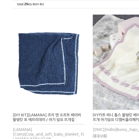
total
29
ea item list
[DIY KIT][LAMANA] 코지 앤 소프트 베이비
DIY키트 바니 홉스 블랭킷 
블랭킷 포 에브리데이 / 아기 담요 뜨개질
뜨개 아기담요 디엠씨홀리패
[LAMANA]
[DMC][Hollie]Bunny_hops
[Como]Cosy_and_soft_baby_blanket_for_every_day
[품절상품]