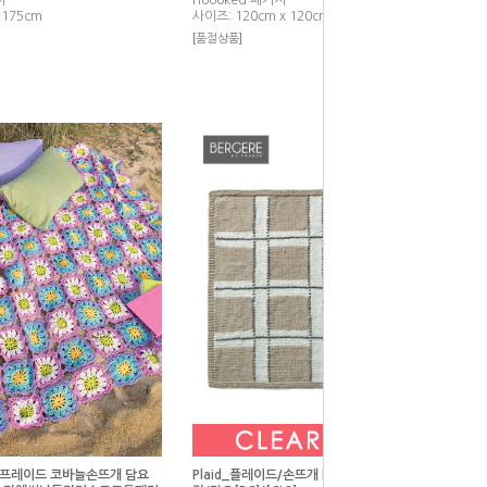
지
Hoooked 패키지
 175cm
사이즈: 120cm x 120cm
[품절상품]
니 프레이드 코바늘손뜨개 담요
Plaid_플레이드/손뜨개 DIY KIT/손뜨개 블랭