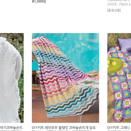
Hoooked 패키
81,000원
사이즈: 70cm x
[품절상품]
이비아기코바늘손뜨
DIY키트 레인보우 블랭킷 코바늘손뜨개 담요
DIY키트 그래