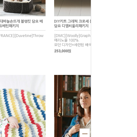
 대바늘손뜨개 블랭킷 담요 베
DIY키트 그래픽 크로셰 블랭킷 코바늘손뜨개
듀베틴패키지
담요 디엠씨울리패키지
FRANCE][Duvetine]Throw
[DMC][Woolly]Graphic_crochet_blanket
메리노울 100%.
모던 디자인+세련된 배색
253,000원