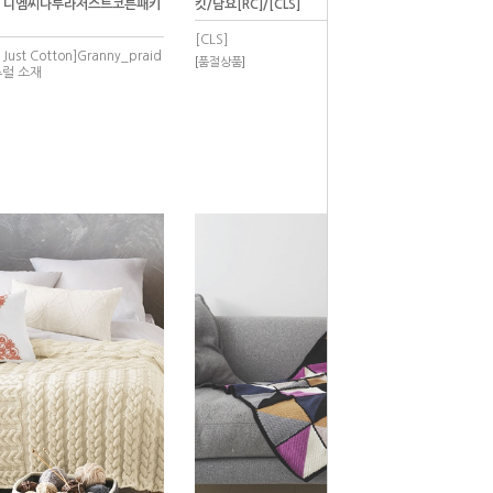
% 디엠씨나투라저스트코튼패키
킷/담요[RC]/[CLS]
[CLS]
Just Cotton]Granny_praid
[품절상품]
추럴 소재