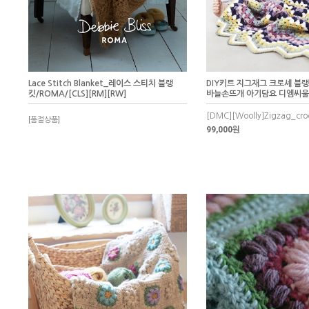
Lace Stitch Blanket_레이스 스티치 블랭
DIY키트 지그재그 크로셰 블
킷/ROMA/[CLS][RM][RW]
바늘손뜨개 아기담요 디엠씨
[DMC][Woolly]Zigzag_cro
[품절상품]
99,000원