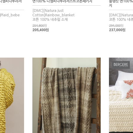
 디엠씨나투라저
면100% 디엠씨나투라저스트코튼패키지
블랭킷 면100
지
[DMC][Natura Just
]Plaid_bebe
Cotton]Rainbow_blanket
[DMC][Natura 
코튼 100% 네추럴 소재
코튼 100% 네
254,800
원
294,000
원
205,400원
237,000원