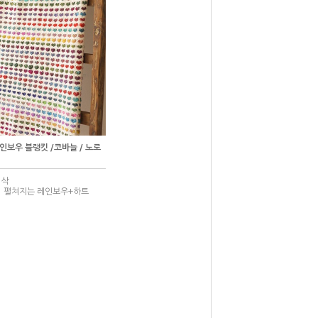
레인보우 블랭킷 /코바늘 / 노로
 삭
서 펼쳐지는 레인보우+하트