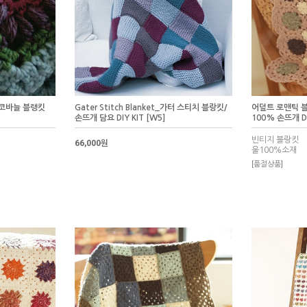
/코바늘 블랭킷
Gater Stitch Blanket_가터 스티치 블랑킷/
어덜트 로맨틱 블
손뜨개 담요 DIY KIT [W5]
100% 손뜨개 DI
빈티지 블랑킷
66,000원
울100%소재
[품절상품]