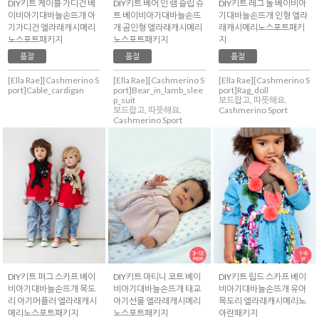
DIY키트 케이블 가디건 베
DIY키트 베어 인 램 슬립 슈
DIY키트 레그 돌 베이비아
이비아기대바늘손뜨개 아
트 베이비아기대바늘손뜨
기대바늘손뜨개 인형 엘라
기가디건 엘라래캐시메리
개 곰인형 엘라래캐시메리
래캐시메리노스포트패키
노스포트패키지
노스포트패키지
지
품절
품절
품절
[Ella Rae][Cashmerino S
[Ella Rae][Cashmerino S
[Ella Rae][Cashmerino S
port]Cable_cardigan
port]Bear_in_lamb_slee
port]Rag_doll
p_suit
보드랍고, 따뜻해요.
보드랍고, 따뜻해요.
Cashmerino Sport
Cashmerino Sport
DIY키트 퍼그 스카프 베이
DIY키트 마티니 코트 베이
DIY키트 립드 스카프 베이
비아기대바늘손뜨개 목도
비아기대바늘손뜨개 태교
비아기대바늘손뜨개 유아
리 아기머플러 엘라래캐시
아기선물 엘라래캐시메리
목도리 엘라래캐시메리노
메리노스포트패키지
노스포트패키지
아란패키지