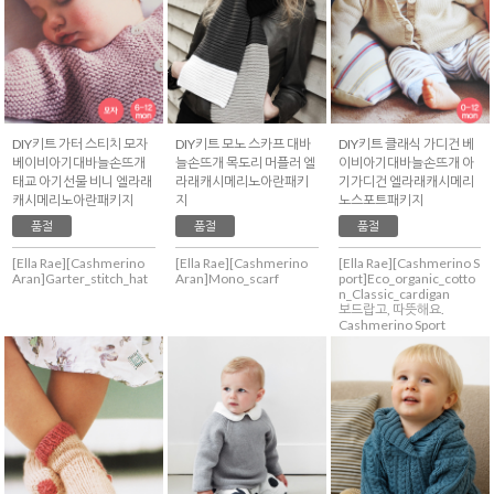
DIY키트 가터 스티치 모자
DIY키트 모노 스카프 대바
DIY키트 클래식 가디건 베
베이비아기대바늘손뜨개
늘손뜨개 목도리 머플러 엘
이비아기대바늘손뜨개 아
태교 아기선물 비니 엘라래
라래캐시메리노아란패키
기가디건 엘라래캐시메리
캐시메리노아란패키지
지
노스포트패키지
품절
품절
품절
[Ella Rae][Cashmerino
[Ella Rae][Cashmerino
[Ella Rae][Cashmerino S
Aran]Garter_stitch_hat
Aran]Mono_scarf
port]Eco_organic_cotto
n_Classic_cardigan
보드랍고, 따뜻해요.
Cashmerino Sport