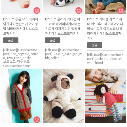
DIY키트 투톤 삭스 베이비
DIY키트 클래식 가디건 위
DIY키트 케이블 리브 스웨
아기대바늘손뜨개 아기양
드 카라 베이비아기대바늘
터 위드 후드 베이비아기대
말 엘라래캐시메리노스포
손뜨개 아기가디건 엘라래
바늘손뜨개 아기스웨터 엘
트패키지
캐시메리노스포트패키지
라래캐시메리노스포트패
키지
품절
품절
품절
[Ella Rae][Cashmerino S
[Ella Rae][Cashmerino S
port]Eco_organic_cotto
port]Classic_cardigan_w
[Ella Rae][Cashmerino S
n_Two_tone_socks
ith_collar
port]Cable_rib_sweater_
보드랍고, 따뜻해요.
with_hood
Cashmerino Sport