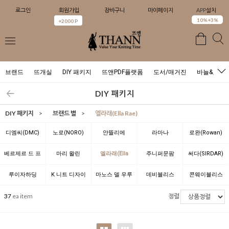
로그인
회원가입
장바구니
마이페이지
APP설치
0
10%+3%
+2000 P
브랜드
뜨개실
DIY 패키지
뜨앤PDF플랫폼
도서/매거진
바늘&도구
DIY 패키지
DIY 패키지
>
브랜드 별
>
엘라래(Ella Rae)
디엠씨(DMC)
노로(NORO)
얀뜰리에
라마나
로완(Rowan)
(YARNTELIER)
(LAMANA)
베르제르 드 프
마리 왈린
엘라래(Ella
주니퍼문팜
써다(SIRDAR)
랑스(BERGERE
(Marie Wallin)
Rae)
(JUNIPER
루이자하딩
K 니트 디자이
마노스 델 우루
데비블리스
콘웨이블리스
DE FRANCE)
MOON FARM)
(Louisa
너 위드 뜨앤(K
과이(Manos
(Debbie Bliss)
(Conway Bliss)
37
ea item
정렬
Harding)
Knit Designer
del Uruguay)