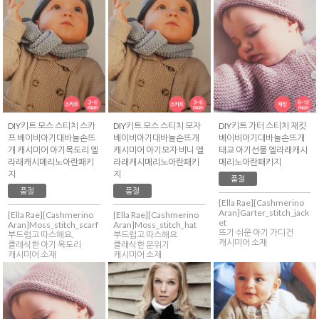
DIY키트 모스 스티치 스카
DIY키트 모스 스티치 모자
DIY키트 가터 스티치 재킷
프 베이비아기대바늘손뜨
베이비아기대바늘손뜨개
베이비아기대바늘손뜨개
개 캐시미어 아기목도리 엘
캐시미어 아기모자 비니 엘
태교 아기선물 엘라래캐시
라래캐시메리노아란패키
라래캐시메리노아란패키
메리노아란패키지
지
지
품절
품절
품절
[Ella Rae][Cashmerino
Aran]Garter_stitch_jack
[Ella Rae][Cashmerino
[Ella Rae][Cashmerino
et
Aran]Moss_stitch_scarf
Aran]Moss_stitch_hat
뜨기 쉬운 아기 가디건
부드럽고 따스해요.
부드럽고 따스해요
캐시미어 소재
클래식한 아기 목도리
클래식한 분위기
캐시미어 소재
캐시미어 소재