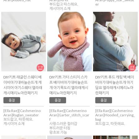
부드럽고 따스해요.
er
캐시미어 소재
DIY키트 래글런 스웨터 베
DIY키트 가터 스티치 스카
DIY키트 후드 캐링 백 베이
이비아기대바늘손뜨개 캐
프 베이비아기대바늘손뜨
비아기대바늘손뜨개 아기
시미어 아기스웨터 엘라래
개 아기목도리 엘라래캐시
담요 엘라래캐시메리노아
캐시메리노아란패키지
메리노아란패키지
란패키지
품절
품절
품절
[Ella Rae][Cashmerino
[Ella Rae][Cashmerino
[Ella Rae][Cashmerino
Aran]Raglan_sweater
Aran]Garter_stitch_scar
Aran]Hooded_carrying_
보드랍고, 따뜻해요.
f
bag
캐시미어 소재
사랑스러운 컬러감
보드랍고, 따뜻해요.
부드러운 터칭
왕초보 가능