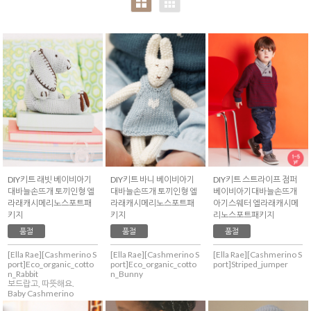
with
Annknitting)
DIY키트 래빗 베이비아기
DIY키트 바니 베이비아기
DIY키트 스트라이프 점퍼
대바늘손뜨개 토끼인형 엘
대바늘손뜨개 토끼인형 엘
베이비아기대바늘손뜨개
라래캐시메리노스포트패
라래캐시메리노스포트패
아기스웨터 엘라래캐시메
키지
키지
리노스포트패키지
품절
품절
품절
[Ella Rae][Cashmerino S
[Ella Rae][Cashmerino S
[Ella Rae][Cashmerino S
port]Eco_organic_cotto
port]Eco_organic_cotto
port]Striped_jumper
n_Rabbit
n_Bunny
보드랍고, 따뜻해요.
Baby Cashmerino