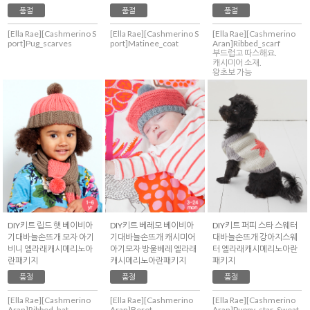
품절
품절
품절
[Ella Rae][Cashmerino S
[Ella Rae][Cashmerino S
[Ella Rae][Cashmerino
port]Pug_scarves
port]Matinee_coat
Aran]Ribbed_scarf
부드럽고 따스해요.
캐시미어 소재.
왕초보 가능
DIY키트 립드 햇 베이비아
DIY키트 베레모 베이비아
DIY키트 퍼피 스타 스웨터
기대바늘손뜨개 모자 아기
기대바늘손뜨개 캐시미어
대바늘손뜨개 강아지스웨
비니 엘라래캐시메리노아
아기모자 방울베레 엘라래
터 엘라래캐시메리노아란
란패키지
캐시메리노아란패키지
패키지
품절
품절
품절
[Ella Rae][Cashmerino
[Ella Rae][Cashmerino
[Ella Rae][Cashmerino
Aran]Ribbed_hat
Aran]Beret
Aran]Puppy_star_Sweat