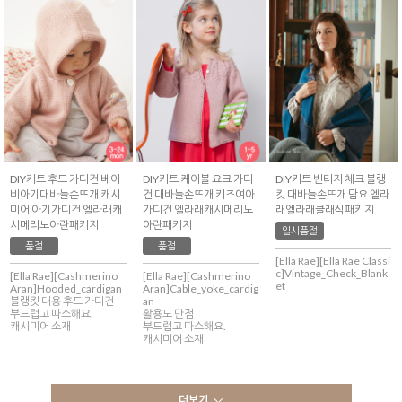
DIY키트 후드 가디건 베이
DIY키트 케이블 요크 가디
DIY키트 빈티지 체크 블랭
비아기대바늘손뜨개 캐시
건 대바늘손뜨개 키즈여아
킷 대바늘손뜨개 담요 엘라
미어 아기가디건 엘라래캐
가디건 엘라래캐시메리노
래엘라래클래식패키지
시메리노아란패키지
아란패키지
일시품절
품절
품절
[Ella Rae][Ella Rae Classi
c]Vintage_Check_Blank
[Ella Rae][Cashmerino
[Ella Rae][Cashmerino
et
Aran]Hooded_cardigan
Aran]Cable_yoke_cardig
블랭킷 대용 후드 가디건
an
부드럽고 따스해요.
활용도 만점
캐시미어 소재
부드럽고 따스해요.
캐시미어 소재
더보기