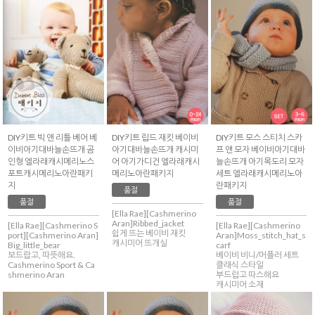
DIY키트 빅 앤 리틀 베어 베
DIY키트 립드 재킷 베이비
DIY키트 모스 스티치 스카
이비아기대바늘손뜨개 곰
아기대바늘손뜨개 캐시미
프 앤 모자 베이비아기대바
인형 엘라래캐시메리노스
어 아기가디건 엘라래캐시
늘손뜨개 아기목도리 모자
포트캐시메리노아란패키
메리노아란패키지
세트 엘라래캐시메리노아
지
란패키지
품절
품절
품절
[Ella Rae][Cashmerino
Aran]Ribbed_jacket
[Ella Rae][Cashmerino S
[Ella Rae][Cashmerino
쉽게 뜨는 베이비 재킷
port][Cashmerino Aran]
Aran]Moss_stitch_hat_s
캐시미어 뜨개실
Big_little_bear
carf
보드랍고, 따뜻해요.
베이비 비니/머플러 세트
Cashmerino Sport & Ca
클래식 스타일
shmerino Aran
부드럽고 따스해요
캐시미어 소재