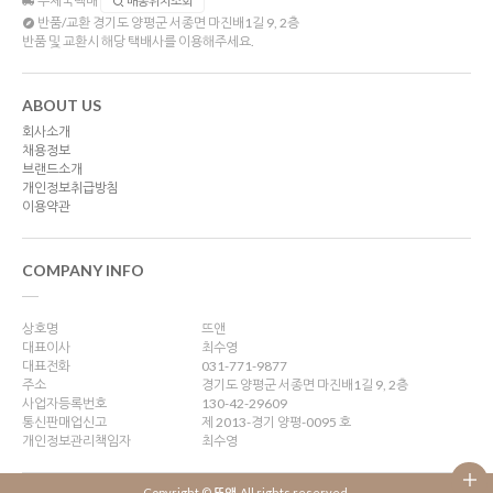
우체국택배
배송위치조회
반품/교환
경기도 양평군 서종면 마진배1길 9, 2층
반품 및 교환시 해당 택배사를 이용해주세요.
ABOUT US
회사소개
채용정보
브랜드소개
개인정보취급방침
이용약관
COMPANY INFO
상호명
뜨앤
대표이사
최수영
대표전화
031-771-9877
주소
경기도 양평군 서종면 마진배1길 9, 2층
사업자등록번호
130-42-29609
통신판매업신고
제 2013-경기 양평-0095 호
개인정보관리책임자
최수영
Copyright ©
뜨앤
. All rights reserved.