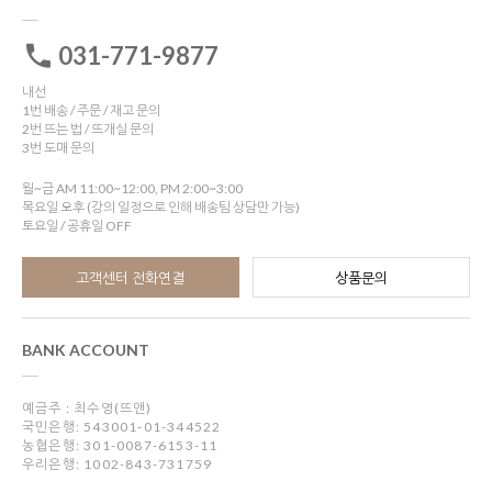
031-771-9877
내선
1번 배송 / 주문 / 재고 문의
2번 뜨는 법 / 뜨개실 문의
3번 도매 문의
월~금 AM 11:00~12:00, PM 2:00~3:00
목요일 오후 (강의 일정으로 인해 배송팀 상담만 가능)
토요일 / 공휴일 OFF
고객센터 전화연결
상품문의
BANK ACCOUNT
예금주 : 최수영(뜨앤)
국민은행: 543001-01-344522
농협은행: 301-0087-6153-11
우리은행: 1002-843-731759