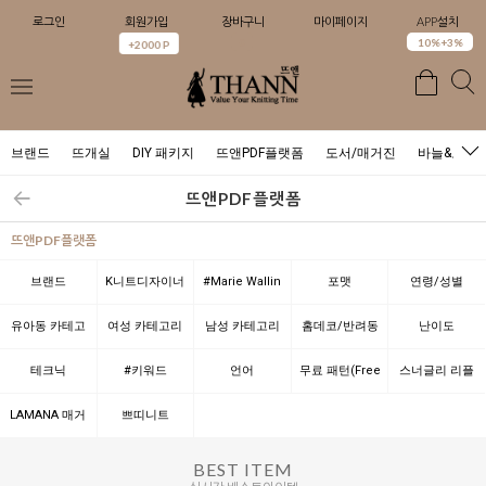
로그인
회원가입
장바구니
마이페이지
APP설치
0
10%+3%
+2000 P
브랜드
뜨개실
DIY 패키지
뜨앤PDF플랫폼
도서/매거진
바늘&도구
뜨앤PDF플랫폼
뜨앤PDF플랫폼
브랜드
K니트디자이너
#Marie Wallin
포맷
연령/성별
with뜨앤(K
도서 별
유아동 카테고
여성 카테고리
남성 카테고리
홈데코/반려동
난이도
KnitDesigner
리 별
별
별
물
테크닉
#키워드
언어
무료 패턴(Free
스너글리 리플
with THANN)
Pattern)
레이 DK
LAMANA 매거
쁘띠니트
진 이슈별
(Petite Knit)
BEST ITEM