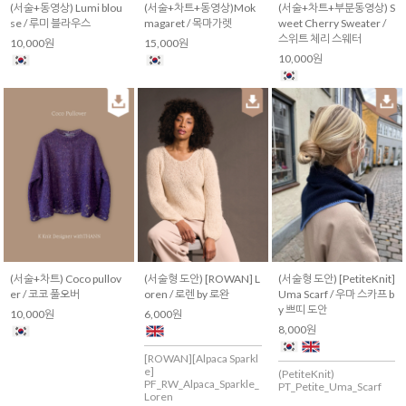
(서술+동영상) Lumi blou
(서술+차트+동영상)Mok
(서술+차트+부분동영상) S
se / 루미 블라우스
magaret / 목마가렛
weet Cherry Sweater /
스위트 체리 스웨터
10,000원
15,000원
10,000원
(서술+차트) Coco pullov
(서술형 도안) [ROWAN] L
(서술형 도안) [PetiteKnit]
er / 코코 풀오버
oren / 로렌 by 로완
Uma Scarf / 우마 스카프 b
y 쁘띠 도안
10,000원
6,000원
8,000원
[ROWAN][Alpaca Sparkl
e]
(PetiteKnit)
PF_RW_Alpaca_Sparkle_
PT_Petite_Uma_Scarf
Loren