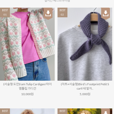
실시간 베스트아이템
BEST
BEST
01
02
(서술형 도안)I am Tulip Cardigan/아이
(차트+서술형)Bird’s Footprint Petit S
엠튤립 가디건
carf/새 발자..
10,000원
5,000원
BEST
BEST