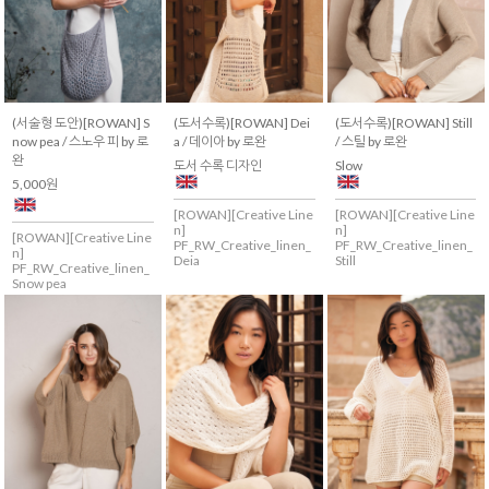
(서술형 도안)[ROWAN] S
(도서수록)[ROWAN] Dei
(도서수록)[ROWAN] Still
now pea / 스노우 피 by 로
a / 데이아 by 로완
/ 스틸 by 로완
완
도서 수록 디자인
Slow
5,000원
[ROWAN][Creative Line
[ROWAN][Creative Line
n]
n]
[ROWAN][Creative Line
PF_RW_Creative_linen_
PF_RW_Creative_linen_
n]
Deia
Still
PF_RW_Creative_linen_
Snow pea