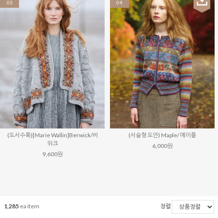
03
04
(도서수록)[Marie Wallin]Berwick/버
(서술형 도안) Maple/ 메이플
위크
6,000원
9,600원
1,285
ea item
정렬