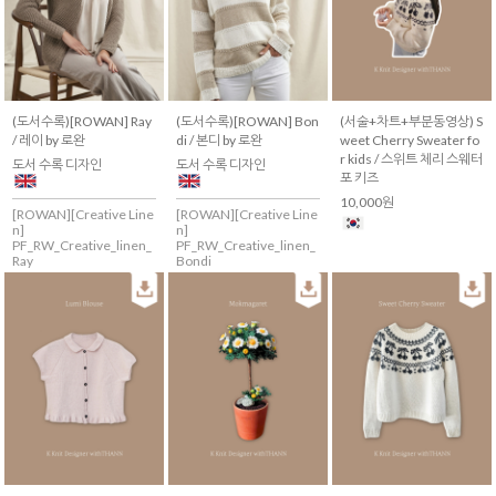
(도서수록)[ROWAN] Ray
(도서수록)[ROWAN] Bon
(서술+차트+부분동영상) S
/ 레이 by 로완
di / 본디 by 로완
weet Cherry Sweater fo
r kids / 스위트 체리 스웨터
도서 수록 디자인
도서 수록 디자인
포 키즈
10,000원
[ROWAN][Creative Line
[ROWAN][Creative Line
n]
n]
PF_RW_Creative_linen_
PF_RW_Creative_linen_
Ray
Bondi