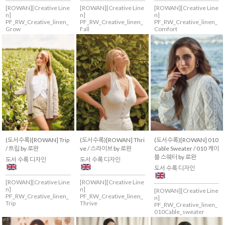
[ROWAN][Creative Line
[ROWAN][Creative Line
[ROWAN][Creative Line
n]
n]
n]
PF_RW_Creative_linen_
PF_RW_Creative_linen_
PF_RW_Creative_linen_
Grow
Fall
Comfort
(도서수록)[ROWAN] Trip
(도서수록)[ROWAN] Thri
(도서수록)[ROWAN] 010
/ 트립 by 로완
ve / 스라이브 by 로완
Cable Sweater / 010 케이
블 스웨터 by 로완
도서 수록 디자인
도서 수록 디자인
도서 수록 디자인
[ROWAN][Creative Line
[ROWAN][Creative Line
n]
n]
[ROWAN][Creative Line
PF_RW_Creative_linen_
PF_RW_Creative_linen_
n]
Trip
Thrive
PF_RW_Creative_linen_
010Cable_sweater