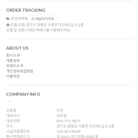
ORDER TRACKING
우체국택배
배송위치조회
반품/교환
경기도 양평군 서종면 마진배1길 9, 2층
반품 및 교환시 해당 택배사를 이용해주세요.
ABOUT US
회사소개
채용정보
브랜드소개
개인정보취급방침
이용약관
COMPANY INFO
상호명
뜨앤
대표이사
최수영
대표전화
031-771-9877
주소
경기도 양평군 서종면 마진배1길 9, 2층
사업자등록번호
130-42-29609
통신판매업신고
제 2013-경기 양평-0095 호