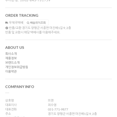
우리은행: 1002-843-731759
ORDER TRACKING
우체국택배
배송위치조회
반품/교환
경기도 양평군 서종면 마진배1길 9, 2층
반품 및 교환시 해당 택배사를 이용해주세요.
ABOUT US
회사소개
채용정보
브랜드소개
개인정보취급방침
이용약관
COMPANY INFO
상호명
뜨앤
대표이사
최수영
대표전화
031-771-9877
주소
경기도 양평군 서종면 마진배1길 9, 2층