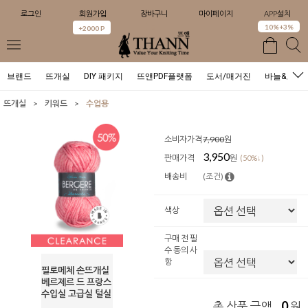
로그인
회원가입
장바구니
마이페이지
APP설치
0
10%+3%
+2000 P
브랜드
뜨개실
DIY 패키지
뜨앤PDF플랫폼
도서/매거진
바늘&도구
>
>
뜨개실
키워드
수업용
소비자가격
7,900
원
3,950
판매가격
원
(50%↓)
배송비
(조건)
색상
구매 전 필
수 동의 사
항
필로메체 손뜨개실
베르제르 드 프랑스
수입실 고급실 털실
0
총 상품 금액
원