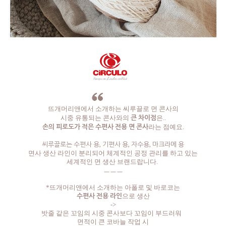
뜨개머리앤에서 소개하는 씨루끌로 면 콘사의
큰 차이점
시중 유통되는 콘사와의
은..
손의 피로도가 적은 수편사 전용
면 콘사
라는 점예요.
씨루끌로는 수편사 용, 기편사 용, 자수용, 마크라메 용
면사 생산 라인이 분리되어 체계적인 공정 관리를 하고 있는
세계적인 면 생산 브랜드랍니다.
ㅡㅡㅡ
*뜨개머리앤에서 소개하는 아폴로 및 바로코는
수편사 전용 라인
으로 생산
->
밧줄 같은 꼬임의 시중 콘사보다
꼬임이 부드러워
면적이 큰 코바늘 작업 시