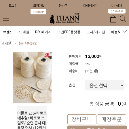
로그인
회원가입
장바구니
마이페이지
APP설치
0
10%+3%
+2000 P
브랜드
뜨개실
DIY 패키지
뜨앤PDF플랫폼
도서/매거진
바늘&도구
>
뜨개실
봄/여름(S/S)
13,000
판매가격
원
적립금
1%
배송비
(조건)
옵션
0
총 상품 금액
원
아폴로 Eco/바로코
네추럴/ 바로코 브
장바구니
매장주문
릴로/ 순면 콘사 대
용량 면사 /12합/1