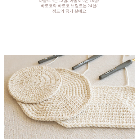
아폴로 4는 12합/,아폴로 6은 18합/
바로코와 바로코 브릴로는 24합/
정도의 굵기 실예요.