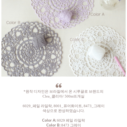
*원작 디자인은 브라질에서 온 시루끌로 브랜드의
Clea_클리아/ 500m뜨개실
6029_페일 라일락, 80
01_퓨어화이트, 8
473_그레이
색상으로 완성하였습니다.
Color A:
60
29
페일 라일락
Color B:
8473 그레이