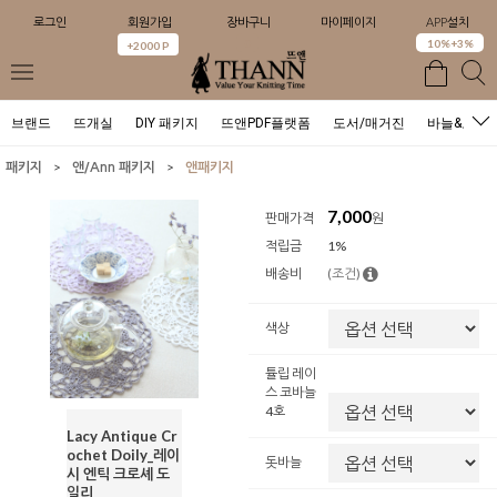
로그인
회원가입
장바구니
마이페이지
APP설치
0
10%+3%
+2000 P
브랜드
뜨개실
DIY 패키지
뜨앤PDF플랫폼
도서/매거진
바늘&도구
>
>
패키지
앤/Ann 패키지
앤패키지
7,000
판매가격
원
적립금
1%
배송비
(조건)
색상
튤립 레이
스 코바늘
4호
Lacy Antique Cr
ochet Doily_레이
돗바늘
시 엔틱 크로셰 도
일리