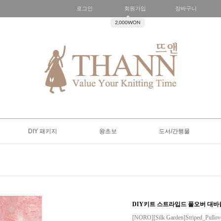
로그인
회원가입
장바구니
2,000WON
DIY 패키지
왕초보
도서/간행물
DIY키트 스트라입드 풀오버 대
[NORO][Silk Garden]Striped_Pullov