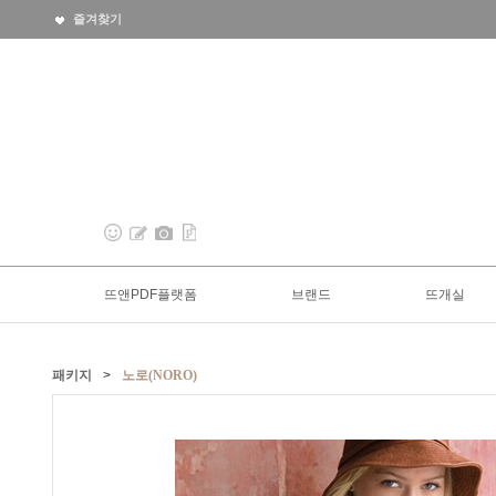
즐겨찾기
뜨앤PDF플랫폼
브랜드
뜨개실
패키지
>
노로(NORO)