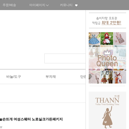
주문/배송
마이페이지
커뮤니티
바늘/도구
부자재
단종SALE50%
바늘손뜨개 여성스웨터 노로실크가든패키지
er