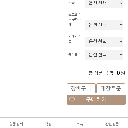
바늘
골드겹 단
추 구매(4
개)
꽈배기 바
늘
돗바늘
0
총 상품 금액
원
장바구니
매장주문
구매하기
상품상세
색상
리뷰
관련상품