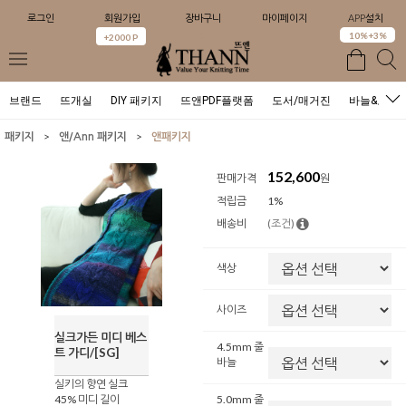
로그인
회원가입
장바구니
마이페이지
APP설치
0
10%+3%
+2000 P
브랜드
뜨개실
DIY 패키지
뜨앤PDF플랫폼
도서/매거진
바늘&도구
>
>
패키지
앤/Ann 패키지
앤패키지
152,600
판매가격
원
적립금
1%
배송비
(조건)
색상
사이즈
실크가든 미디 베스
4.5mm 줄
트 가디/[SG]
바늘
실키의 향연 실크
45% 미디 길이
5.0mm 줄