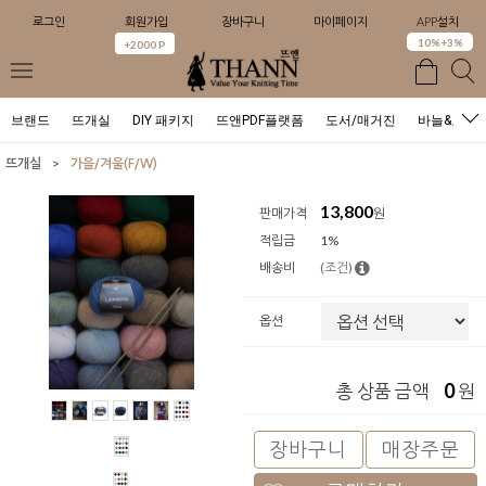
로그인
회원가입
장바구니
마이페이지
APP설치
0
10%+3%
+2000 P
브랜드
뜨개실
DIY 패키지
뜨앤PDF플랫폼
도서/매거진
바늘&도구
>
뜨개실
가을/겨울(F/W)
13,800
판매가격
원
적립금
1%
배송비
(조건)
옵션
0
총 상품 금액
원
장바구니
매장주문