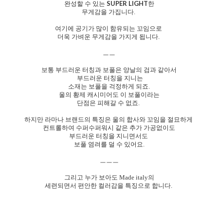
SUPER LIGHT
완성할 수 있는
한
무게감을 가집니다.
여기에 공기가 많이 함유되는 꼬임으로
더욱 가벼운 무게감을 가지게 됩니다.
ㅡㅡ
보통 부드러운 터칭과 보풀은 양날의 검과 같아서
부드러운 터칭을 지니는
소재는 보풀을 걱정하게 되죠.
울의 황제 캐시미어도 이 보풀이라는
단점은 피해갈 수 없죠.
하지만 라마나 브랜드의 특징은 울의 합사와 꼬임을 절묘하게
컨트롤하여 수퍼수퍼워시 같은 추가 가공없이도
부드러운 터칭을 지니면서도
보풀 염려를 덜 수 있어요.
ㅡㅡㅡ
그리고 누가 보아도 Made italy의
세련되면서 편안한 컬러감을 특징으로 합니다.