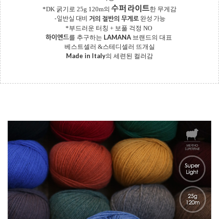
수퍼 라이트
*DK 굵기로 25g 120m의
한 무게감
-일반실 대비
거의 절반의 무게로
완성 가능
*부드러운 터칭 + 보풀 걱정 NO
하이엔드
LAMANA
를 추구하는
브랜드의 대표
베스트셀러 &스테디셀러 뜨개실
Made in Italy
의 세련된 컬러감