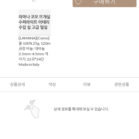
구매하기
라마나 코모 뜨개실
수퍼라이트 이태리
수입 실 고급 털실
[LAMANA][Como]
울 100% 25g, 120m
권장 바늘: 대바늘
3.5mm-4.5mm 게
이지: 22코*34단
Made in Italy
상품상세
색상
리뷰
관련상품
상세 정보를 확대해 보실 수 있습니다.