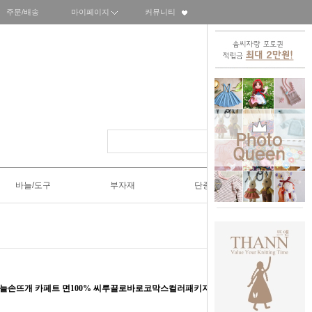
주문/배송
마이페이지
커뮤니티
바늘/도구
부자재
단종SALE50%
코바늘손뜨개 카페트 면100% 씨루끌로바로코막스컬러패키지바로