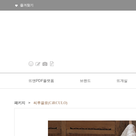
즐겨찾기
뜨앤PDF플랫폼
브랜드
뜨개실
패키지
>
씨루끌로(CiRCULO)