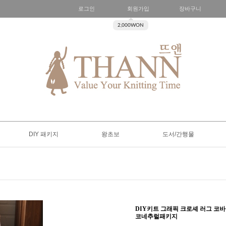
로그인
회원가입
장바구니
2,000WON
DIY 패키지
왕초보
도서/간행물
DIY키트 그래픽 크로셰 러그 
코네추럴패키지