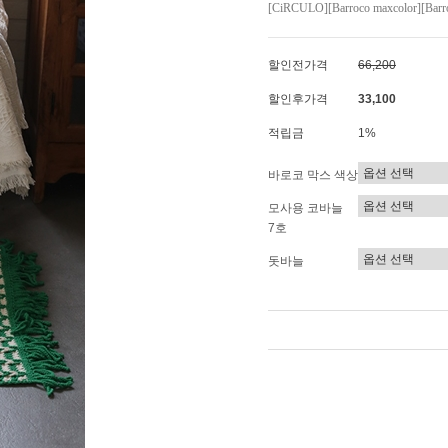
[CiRCULO][Barroco maxcolor][Barro
할인전가격
66,200
할인후가격
33,100
적립금
1%
바로코 막스 색상
모사용 코바늘
7호
돗바늘