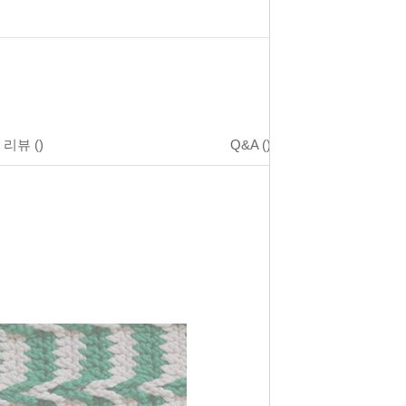
리뷰
()
Q&A
()