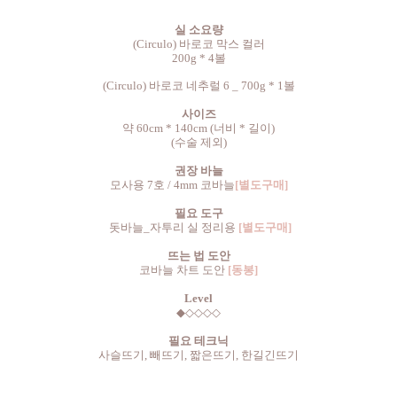
실 소요량
(Circulo) 바로코 막스 컬러
200g * 4볼
(
Circulo)
바로코 네추럴 6 _ 700g * 1볼
사이즈
약 60cm * 140cm (너비 * 길이)
(수술 제외)
권장 바늘
모사용 7호 / 4mm 코바늘
[별도구매]
필요 도구
돗바늘_자투리 실 정리용
[별도구매]
뜨는 법 도안
코바늘 차트 도안
[동봉]
Level
◆
◇
◇
◇
◇
필요 테크닉
사슬뜨기, 빼뜨기, 짧은뜨기, 한길긴뜨기