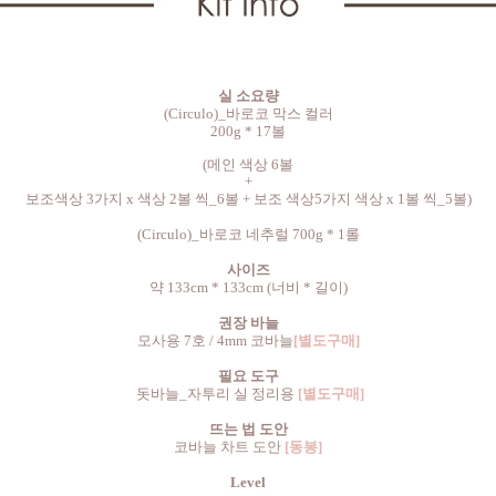
실 소요량
(
Circulo)_
바로코 막스 컬러
200g * 17볼
(메인 색상 6볼
+
보조색상 3가지 x 색상 2볼 씩_6볼 + 보조 색상5가지 색상 x 1볼 씩_5볼)
(
Circulo)_
바로코 네추럴 700g * 1롤
사이즈
약 133cm * 133cm (너비 * 길이)
권장 바늘
모사용 7호 / 4mm 코바늘
[별도구매]
필요 도구
돗바늘_자투리 실 정리용
[별도구매]
뜨는 법 도안
코바늘 차트 도안
[동봉]
Level