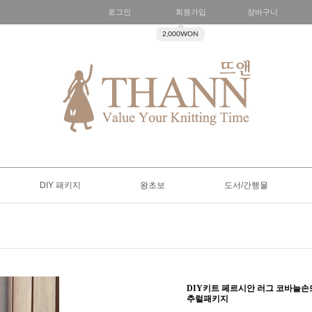
로그인
회원가입
장바구니
2,000WON
DIY 패키지
왕초보
도서/간행물
DIY키트 페르시안 러그 코바늘
추럴패키지