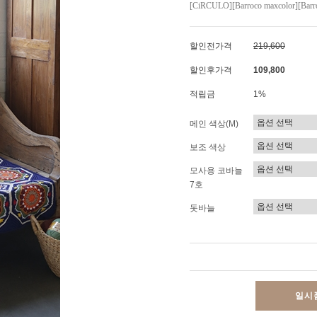
[CiRCULO][Barroco maxcolor][Barro
할인전가격
219,600
할인후가격
109,800
적립금
1%
메인 색상(M)
보조 색상
모사용 코바늘
7호
돗바늘
일시