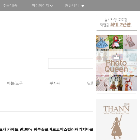
주문/배송
마이페이지
커뮤니티
바늘/도구
부자재
단종SALE50%
손뜨개 카페트 면100% 씨루끌로바로코막스컬러패키지바로코네