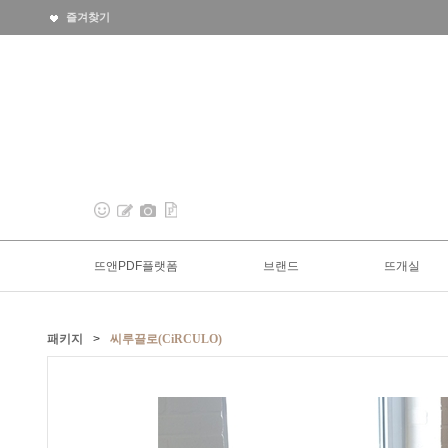
즐겨찾기
뜨앤PDF플랫폼
브랜드
뜨개실
패키지
>
씨루끌로(CiRCULO)