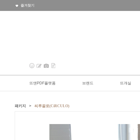
즐겨찾기
뜨앤PDF플랫폼
브랜드
뜨개실
패키지
>
씨루끌로(CiRCULO)