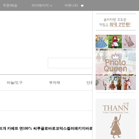
주문/배송
마이페이지
커뮤니티
바늘/도구
부자재
단종SALE50%
손뜨개 카페트 면100% 씨루끌로바로코막스컬러패키지바로코네