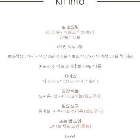
실 소요량
(
Circulo)_
바로코 막스 컬러
200g * 17볼
(메인 색상 6볼
+
보조색상 3가지 x 색상 2볼 씩_6볼 + 보조 색상5가지 색상 x 1볼 씩_5볼)
(
Circulo)_
바로코 네추럴 700g * 1롤
사이즈
약 133cm * 133cm (너비 * 길이)
권장 바늘
모사용 7호 / 4mm 코바늘
[별도구매]
필요 도구
돗바늘_자투리 실 정리용
[별도구매]
뜨는 법 도안
코바늘 차트 도안
[동봉]
Level