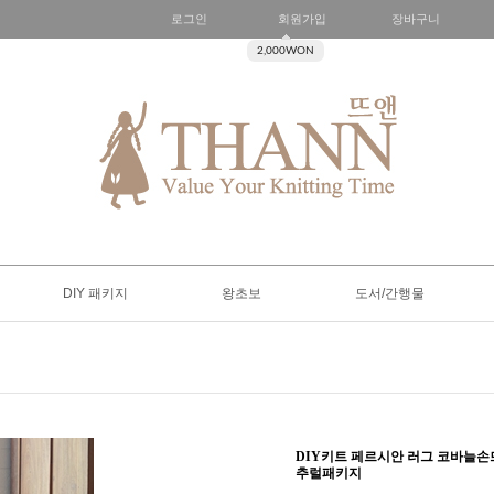
로그인
회원가입
장바구니
2,000WON
DIY 패키지
왕초보
도서/간행물
DIY키트 페르시안 러그 코바늘
추럴패키지