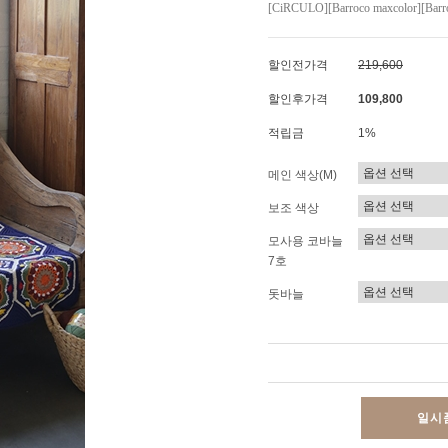
[CiRCULO][Barroco maxcolor][Barro
할인전가격
219,600
할인후가격
109,800
적립금
1%
메인 색상(M)
보조 색상
모사용 코바늘
7호
돗바늘
일시