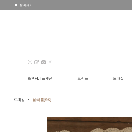
즐겨찾기
뜨앤PDF플랫폼
브랜드
뜨개실
뜨개실
>
봄/여름(S/S)