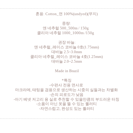
혼용: Cotton_면 100%(undyed)(무지)
중량:
앤 네추럴 500_500m / 150g
클리아 네추럴 1000_1000m /150g
권장 바늘:
앤 네추럴_레이스 코바늘 0호(1.75mm)
대바늘 2.5~3.0mm
클리아 네추럴_레이스 코바늘 4호(1.25mm)
대바늘 2.0~2.5mm
Made in Brazil
*특징
-수편사 전용 면사로
마크라메, 태팅을 겸용으로 생산하는 시중의 실들과는 차별화
-손의 피로도가 낮음
-아기 베넷 저고리 용 실로 추천할 수 있을만큼의 부드러운 터칭
-소품이 아닌 옷을 뜰 수 있는 퀄러티
-자연스럽고, 완성도 있는 퀄러티