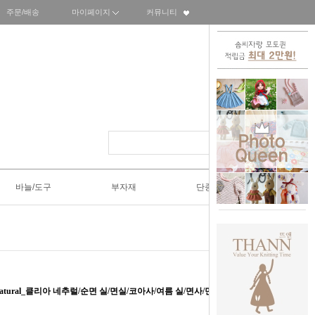
주문/배송
마이페이지
커뮤니티
바늘/도구
부자재
단종SALE50%
ea Natural_클리아 네추럴/순면 실/면실/코아사/여름 실/면사/면