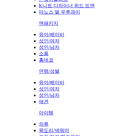
K니트 디자이너 위드 뜨앤
마노스 델 우루과이
앤패키지
유아/베이비
성인/여자
성인/남자
소품
홈데코
연령/성별
유아/베이비
성인/여자
성인/남자
애견
아이템
의류
목도리/넥워머