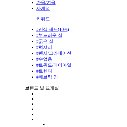
가을/겨울
사계절
키워드
#전색 세트(10%)
#부드러운 실
#굵은 실
#럭셔리
#팬시/그라데이션
#수업용
#트위드/페어아일
#트렌디
#패브릭 얀
브랜드 별 뜨개실