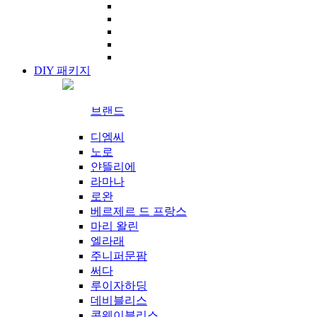
DIY 패키지
브랜드
디엠씨
노로
얀뜰리에
라마나
로완
베르제르 드 프랑스
마리 왈린
엘라래
주니퍼문팜
써다
루이자하딩
데비블리스
콘웨이블리스