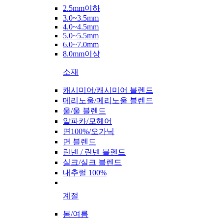
2.5mm이하
3.0~3.5mm
4.0~4.5mm
5.0~5.5mm
6.0~7.0mm
8.0mm이상
소재
캐시미어/캐시미어 블렌드
메리노울/메리노울 블렌드
울/울 블렌드
알파카/모헤어
면100%/오가닉
면 블렌드
린넨 / 린넨 블렌드
실크/실크 블렌드
내추럴 100%
계절
봄/여름