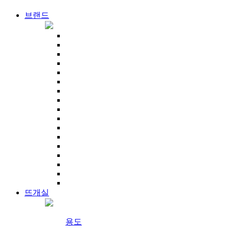
브랜드
뜨개실
용도