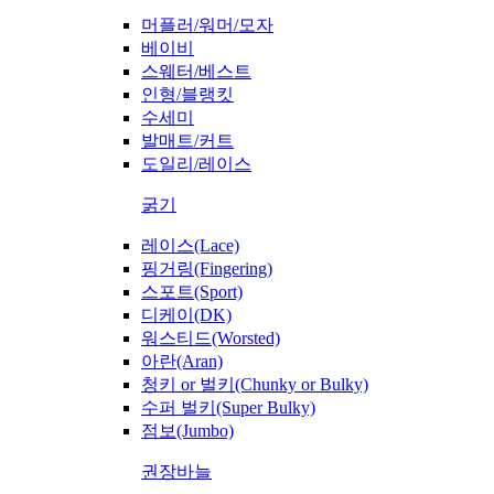
머플러/워머/모자
베이비
스웨터/베스트
인형/블랭킷
수세미
발매트/커트
도일리/레이스
굵기
레이스(Lace)
핑거링(Fingering)
스포트(Sport)
디케이(DK)
워스티드(Worsted)
아란(Aran)
청키 or 벌키(Chunky or Bulky)
수퍼 벌키(Super Bulky)
점보(Jumbo)
권장바늘