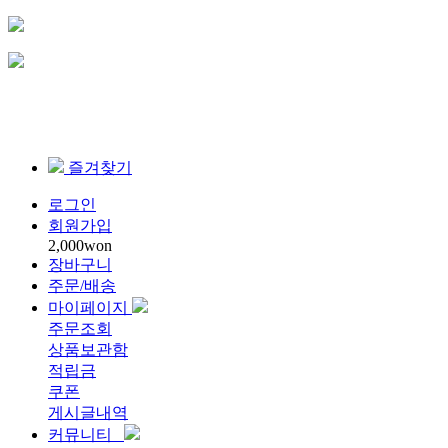
즐겨찾기
로그인
회원가입
2,000won
장바구니
주문/배송
마이페이지
주문조회
상품보관함
적립금
쿠폰
게시글내역
커뮤니티