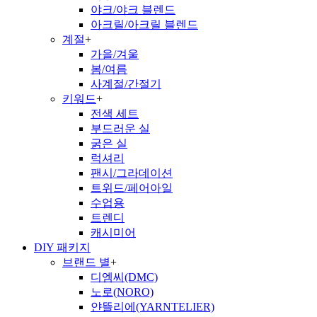
야크/야크 블렌드
아크릴/아크릴 블렌드
계절
+
가을/겨울
봄/여름
사계절/간절기
키워드
+
전색 세트
부드러운 실
굵은 실
럭셔리
팬시/그라데이션
트위드/페어아일
수업용
트렌디
캐시미어
DIY 패키지
브랜드 별
+
디엠씨(DMC)
노로(NORO)
얀뜰리에(YARNTELIER)