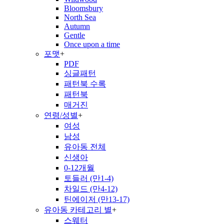
Bloomsbury
North Sea
Autumn
Gentle
Once upon a time
포맷
+
PDF
싱글패턴
패턴북 수록
패턴북
매거진
연령/성별
+
여성
남성
유아동 전체
신생아
0-12개월
토들러 (만1-4)
차일드 (만4-12)
틴에이저 (만13-17)
유아동 카테고리 별
+
스웨터