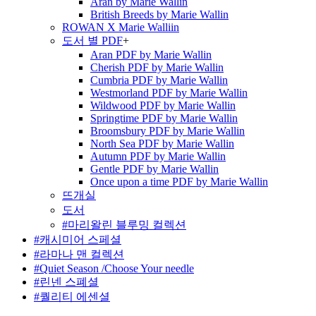
Aran by Marie Wallin
British Breeds by Marie Wallin
ROWAN X Marie Walliin
도서 별 PDF
+
Aran PDF by Marie Wallin
Cherish PDF by Marie Wallin
Cumbria PDF by Marie Wallin
Westmorland PDF by Marie Wallin
Wildwood PDF by Marie Wallin
Springtime PDF by Marie Wallin
Broomsbury PDF by Marie Wallin
North Sea PDF by Marie Wallin
Autumn PDF by Marie Wallin
Gentle PDF by Marie Wallin
Once upon a time PDF by Marie Wallin
뜨개실
도서
#마리왈린 블루밍 컬렉션
#캐시미어 스페셜
#라마나 맨 컬렉션
#Quiet Season /Choose Your needle
#린넨 스폐셜
#퀄리티 에센셜