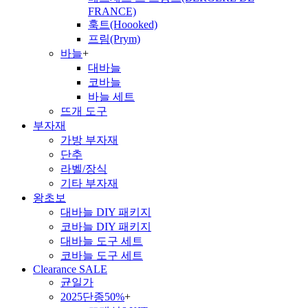
FRANCE)
훅트(Hoooked)
프림(Prym)
바늘
+
대바늘
코바늘
바늘 세트
뜨개 도구
부자재
가방 부자재
단추
라벨/장식
기타 부자재
왕초보
대바늘 DIY 패키지
코바늘 DIY 패키지
대바늘 도구 세트
코바늘 도구 세트
Clearance SALE
균일가
2025단종50%
+