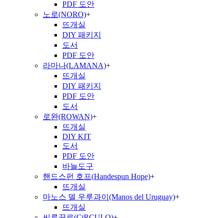
PDF 도안
노로(NORO)
+
뜨개실
DIY 패키지
도서
PDF 도안
라마나(LAMANA)
+
뜨개실
DIY 패키지
PDF 도안
도서
로완(ROWAN)
+
뜨개실
DIY KIT
도서
PDF 도안
바늘도구
핸드스펀 호프(Handespun Hope)
+
뜨개실
마노스 델 우루과이(Manos del Uruguay)
+
뜨개실
씨루끌로(CiRCULO)
+