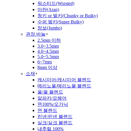
워스티드(Worsted)
아란(Aran)
청키 or 벌키(Chunky or Bulky)
수퍼 벌키(Super Bulky)
점보(Jumbo)
권장 바늘
+
2.5mm 이하
3.0~3.5mm
4.0~4.5mm
5.0~5.5mm
6~7mm
8mm 이상
소재
+
캐시미어/캐시미어 블렌드
메리노울/메리노울 블렌드
울/울 블렌드
알파카/모헤어
면100%/오가닉
면 블렌드
린넨/린넨 블렌드
실크/실크 블렌드
내추럴 100%