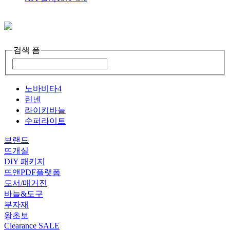
검색 폼
노바비타4
린넨
라이키바늘
수퍼라이트
브랜드
뜨개실
DIY 패키지
뜨앤PDF플랫폼
도서/매거진
바늘&도구
부자재
왕초보
Clearance SALE