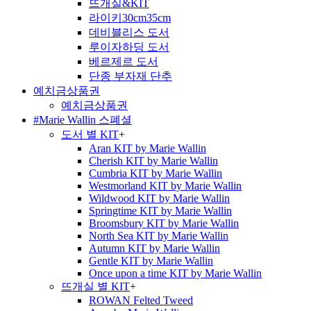
뜨개실&KIT
라이키30cm35cm
데비블리스 도서
루이자하딩 도서
베르제르 도서
단종 부자재 단추
예치금상품권
예치금상품권
#Marie Wallin 스폐셜
도서 별 KIT
+
Aran KIT by Marie Wallin
Cherish KIT by Marie Wallin
Cumbria KIT by Marie Wallin
Westmorland KIT by Marie Wallin
Wildwood KIT by Marie Wallin
Springtime KIT by Marie Wallin
Broomsbury KIT by Marie Wallin
North Sea KIT by Marie Wallin
Autumn KIT by Marie Wallin
Gentle KIT by Marie Wallin
Once upon a time KIT by Marie Wallin
뜨개실 별 KIT
+
ROWAN Felted Tweed