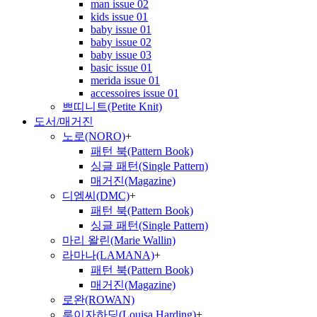
man issue 02
kids issue 01
baby issue 01
baby issue 02
baby issue 03
basic issue 01
merida issue 01
accessoires issue 01
쁘띠니트(Petite Knit)
도서/매거진
노로(NORO)
+
패턴 북(Pattern Book)
싱글 패턴(Single Pattern)
매거진(Magazine)
디엠씨(DMC)
+
패턴 북(Pattern Book)
싱글 패턴(Single Pattern)
마리 왈린(Marie Wallin)
라마나(LAMANA)
+
패턴 북(Pattern Book)
매거진(Magazine)
로완(ROWAN)
루이자하딩(Louisa Harding)
+