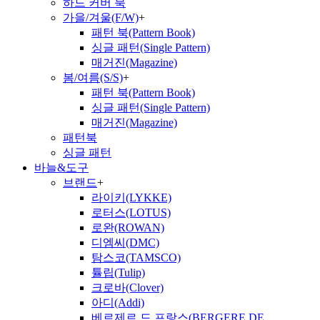
하드 커버 북
가을/겨울(F/W)
+
패턴 북(Pattern Book)
싱글 패턴(Single Pattern)
매거진(Magazine)
봄/여름(S/S)
+
패턴 북(Pattern Book)
싱글 패턴(Single Pattern)
매거진(Magazine)
패턴북
싱글 패턴
바늘&도구
브랜드
+
라이키(LYKKE)
로터스(LOTUS)
로완(ROWAN)
디엠씨(DMC)
탐스코(TAMSCO)
튤립(Tulip)
크로바(Clover)
아디(Addi)
베르제르 드 프랑스(BERGERE DE