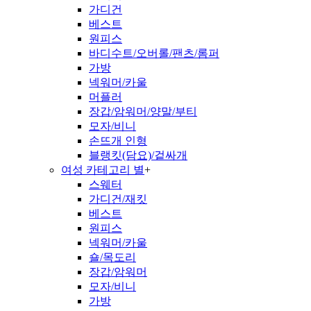
가디건
베스트
원피스
바디수트/오버롤/팬츠/롬퍼
가방
넥워머/카울
머플러
장갑/암워머/양말/부티
모자/비니
손뜨개 인형
블랭킷(담요)/겉싸개
여성 카테고리 별
+
스웨터
가디건/재킷
베스트
원피스
넥워머/카울
숄/목도리
장갑/암워머
모자/비니
가방