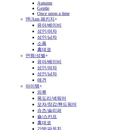
Autumn
Gentle
Once upon a time
앤/Ann 패키지
+
유아/베이비
성인/여자
성인/남자
소품
홈데코
연령/성별
+
유아/베이비
성인/여자
성인/남자
애견
아이템
+
의류
목도리/넥워머
모자/장갑/핸드워머
슈즈/슬리퍼
숄/스카프
홈데코
가방/파우치