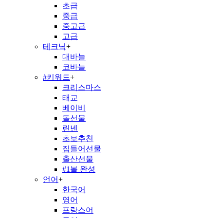
초급
중급
중고급
고급
테크닉
+
대바늘
코바늘
#키워드
+
크리스마스
태교
베이비
돌선물
린넨
초보추천
집들어선물
출산선물
#1볼 완성
언어
+
한국어
영어
프랑스어