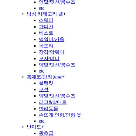
양말/덧신/룸슈즈
etc
남성 카테고리 별
+
스웨터
가디건
베스트
넥워머/카울
목도리
장갑/암워머
모자/비니
양말/덧신/룸슈즈
etc
홈데코/반려동물
+
블랭킷
쿠션
양말/덧신/룸슈즈
러그&발매트
반려동물
손뜨개 인형/인형 옷
etc
난이도
+
왕초급