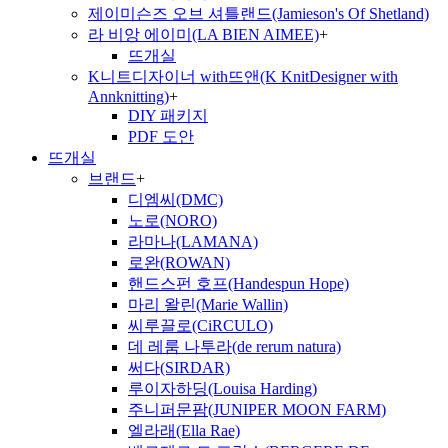
제이미슨즈 오브 셔틀랜드(Jamieson's Of Shetland)
라 비앙 에이미(LA BIEN AIMEE)
+
뜨개실
K니트디자이너 with뜨앤(K KnitDesigner with
Annknitting)
+
DIY 패키지
PDF 도안
뜨개실
브랜드
+
디엠씨(DMC)
노로(NORO)
라마나(LAMANA)
로완(ROWAN)
핸드스펀 호프(Handespun Hope)
마리 왈린(Marie Wallin)
씨루끌로(CiRCULO)
데 레룸 나투라(de rerum natura)
써다(SIRDAR)
루이자하딩(Louisa Harding)
주니퍼문팜(JUNIPER MOON FARM)
엘라래(Ella Rae)