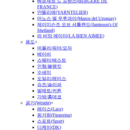
베르제르 드 프랑스(BERGERE DE
FRANCE)
얀뜰리에(YARNTELIER)
마노스 델 우루과이(Manos del Uruguay)
제이미슨즈 오브 셔틀랜드(Jamieson's Of
Shetland)
라 비앙 에이미(LA BIEN AIMEE)
용도
+
머플러/워머/모자
베이비
스웨터/베스트
인형/블랭킷
수세미
도일리/레이스
슈즈/슬리퍼
발매트/커튼
가방/홈데코
굵기(Weight)
+
레이스(Lace)
핑거링(Fingering)
스포트(Sport)
디케이(DK)