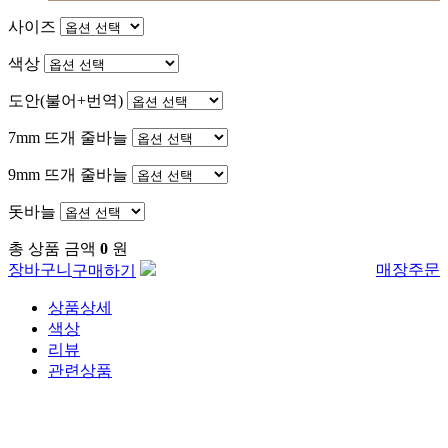
사이즈
색상
도안(불어+번역)
7mm 뜨개 줄바늘
9mm 뜨개 줄바늘
돗바늘
총 상품 금액
0
원
장바구니
매장주문
구매하기
상품상세
색상
리뷰
관련상품