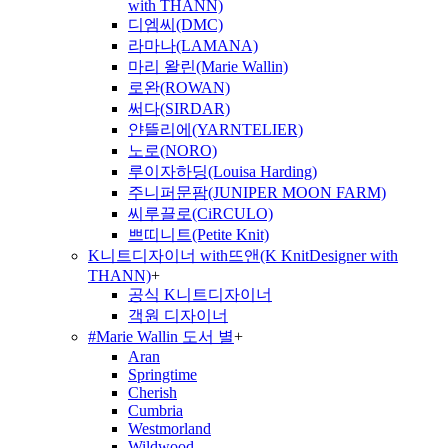
with THANN)
디엠씨(DMC)
라마나(LAMANA)
마리 왈린(Marie Wallin)
로완(ROWAN)
써다(SIRDAR)
얀뜰리에(YARNTELIER)
노로(NORO)
루이자하딩(Louisa Harding)
주니퍼문팜(JUNIPER MOON FARM)
씨루끌로(CiRCULO)
쁘띠니트(Petite Knit)
K니트디자이너 with뜨앤(K KnitDesigner with
THANN)
+
공식 K니트디자이너
객원 디자이너
#Marie Wallin 도서 별
+
Aran
Springtime
Cherish
Cumbria
Westmorland
Wildwood