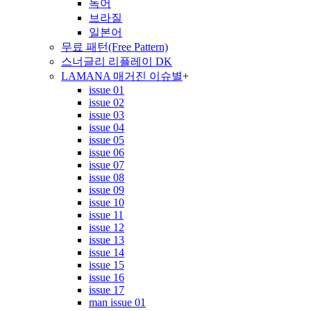
독어
브라질
일본어
무료 패턴(Free Pattern)
스너글리 리플레이 DK
LAMANA 매거진 이슈별
+
issue 01
issue 02
issue 03
issue 04
issue 05
issue 06
issue 07
issue 08
issue 09
issue 10
issue 11
issue 12
issue 13
issue 14
issue 15
issue 16
issue 17
man issue 01