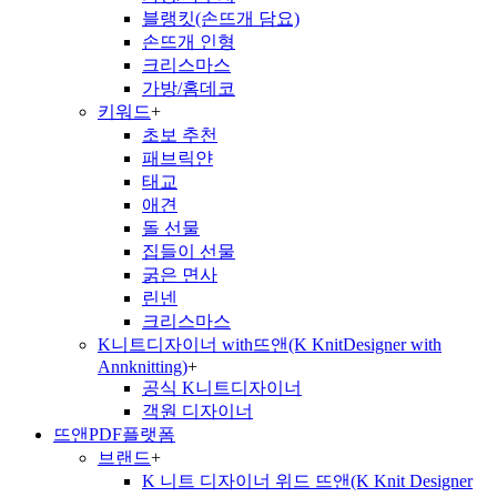
블랭킷(손뜨개 담요)
손뜨개 인형
크리스마스
가방/홈데코
키워드
+
초보 추천
패브릭얀
태교
애견
돌 선물
집들이 선물
굵은 면사
린넨
크리스마스
K니트디자이너 with뜨앤(K KnitDesigner with
Annknitting)
+
공식 K니트디자이너
객원 디자이너
뜨앤PDF플랫폼
브랜드
+
K 니트 디자이너 위드 뜨앤(K Knit Designer