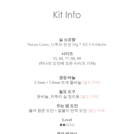
실 소요량
Natura Linen_나투라 린넨 50g * 5(5:5:6:6)balls
사이즈
55, 66, 77, 88, 99
(하나의 도안에 모든 사이즈 기재)
권장 바늘
3.5mm + 5.0mm 뜨개 줄바늘
[별도구매]
필요 도구
돗바늘_자투리 실 정리용
[별도구매]
뜨는 법 도안
불어 원문 도안 + 말풀이 번역 도안
[별도구매]
Level
◆
◆
◇
◇
◇
필요 테크닉