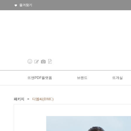
즐겨찾기
뜨앤PDF플랫폼
브랜드
뜨개실
패키지
>
디엠씨(DMC)