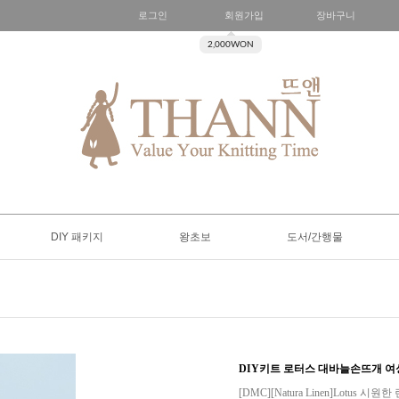
로그인
회원가입
장바구니
2,000WON
DIY 패키지
왕초보
도서/간행물
DIY키트 로터스 대바늘손뜨개 
[DMC][Natura Linen]Lotu