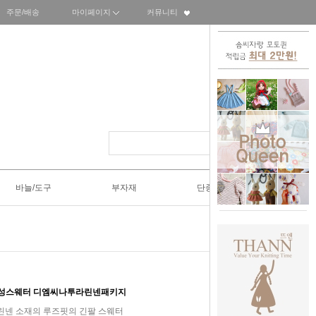
주문/배송
마이페이지
커뮤니티
바늘/도구
부자재
단종SALE50%
여성스웨터 디엠씨나투라린넨패키지
s 시원한 린넨 소재의 루즈핏의 긴팔 스웨터