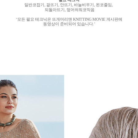
일반코잡기, 겉뜨기, 안뜨기, 바늘비우기, 왼코줄임,
되돌아뜨기, 덮어씌워코막음
‘모든 필요 테크닉은 뜨개머리앤 KNITTING MOVIE 게시판에
동영상이 준비되어 있습니다.’