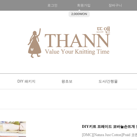
로그인
회원가입
장바구니
2,000WON
DIY 패키지
왕초보
도서/간행물
DIY키트 프레이드 코바늘손뜨개
[DMC][Natura Just Cotton]Pra