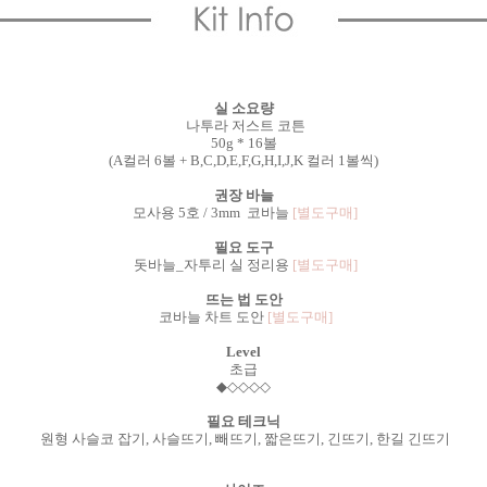
실 소요량
나투라 저스트 코튼
50g * 16볼
(A컬러 6볼 + B,C,D,E,F,G,H,I,J,K 컬러 1볼씩)
권장 바늘
모사용 5호 / 3mm 코바늘
[별도구매]
필요 도구
돗바늘_자투리 실 정리용
[별도구매]
뜨는 법 도안
코바늘 차트 도안
[별도구매]
Level
초급
◆
◇
◇
◇◇
필요 테크닉
원형 사슬코 잡기, 사슬뜨기, 빼뜨기, 짧은뜨기, 긴뜨기, 한길 긴뜨기