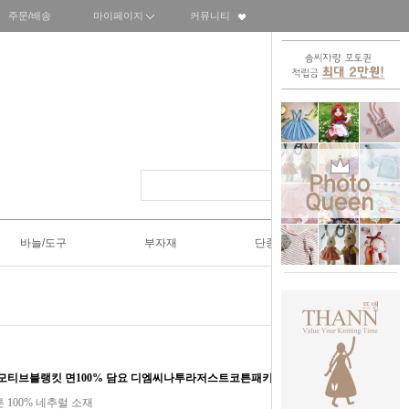
주문/배송
마이페이지
커뮤니티
바늘/도구
부자재
단종SALE50%
 모티브블랭킷 면100% 담요 디엠씨나투라저스트코튼패키지
id 코튼 100% 네추럴 소재