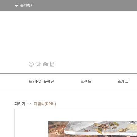
즐겨찾기
뜨앤PDF플랫폼
브랜드
뜨개실
패키지
>
디엠씨(DMC)