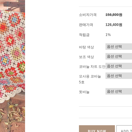
소비자가격
156,800원
판매가격
126,400원
적립금
1%
바탕 색상
보조 색상
코바늘 차트 도안
모사용 코바늘
5호
돗바늘
BUY NOW
ADD 