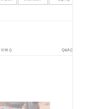
리뷰
()
Q&A
()