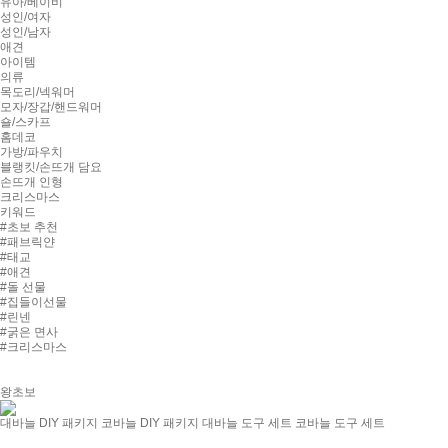
유아/베이비
성인/여자
성인/남자
애견
아이템
의류
목도리/넥워머
모자/장갑/핸드워머
숄/스카프
홈데코
가방/파우치
블랭킷/손뜨개 담요
손뜨개 인형
크리스마스
키워드
#초보 추천
#패브릭얀
#태교
#애견
#돌 선물
#집들이선물
#린넨
#굵은 면사
#크리스마스
왕초보
대바늘 DIY 패키지
코바늘 DIY 패키지
대바늘 도구 세트
코바늘 도구 세트