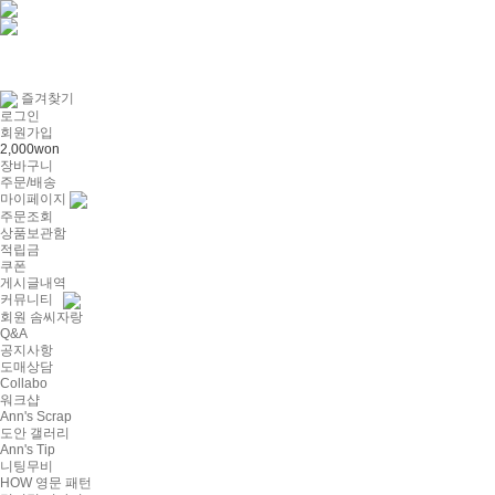
즐겨찾기
로그인
회원가입
2,000won
장바구니
주문/배송
마이페이지
주문조회
상품보관함
적립금
쿠폰
게시글내역
커뮤니티
회원 솜씨자랑
Q&A
공지사항
도매상담
Collabo
워크샵
Ann's Scrap
도안 갤러리
Ann's Tip
니팅무비
HOW 영문 패턴