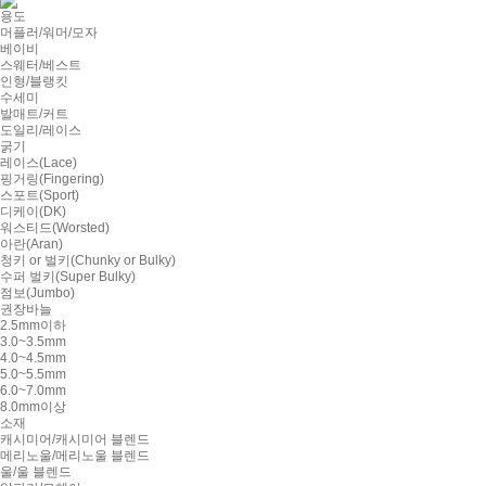
용도
머플러/워머/모자
베이비
스웨터/베스트
인형/블랭킷
수세미
발매트/커트
도일리/레이스
굵기
레이스(Lace)
핑거링(Fingering)
스포트(Sport)
디케이(DK)
워스티드(Worsted)
아란(Aran)
청키 or 벌키(Chunky or Bulky)
수퍼 벌키(Super Bulky)
점보(Jumbo)
권장바늘
2.5mm이하
3.0~3.5mm
4.0~4.5mm
5.0~5.5mm
6.0~7.0mm
8.0mm이상
소재
캐시미어/캐시미어 블렌드
메리노울/메리노울 블렌드
울/울 블렌드