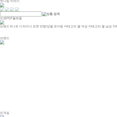
멋니팅 이야기
뜨앤PDF플랫폼
브랜드
K니트 디자이너
포맷
연령/성별
유아동 카테고리 별
여성 카테고리 별
남성 카
브랜드
뜨개실