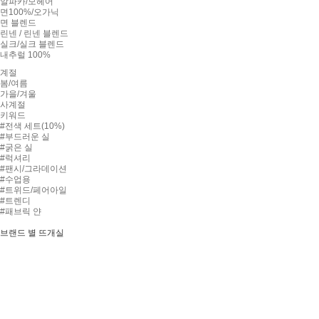
알파카/모헤어
면100%/오가닉
면 블렌드
린넨 / 린넨 블렌드
실크/실크 블렌드
내추럴 100%
계절
봄/여름
가을/겨울
사계절
키워드
#전색 세트(10%)
#부드러운 실
#굵은 실
#럭셔리
#팬시/그라데이션
#수업용
#트위드/페어아일
#트렌디
#패브릭 얀
브랜드 별 뜨개실