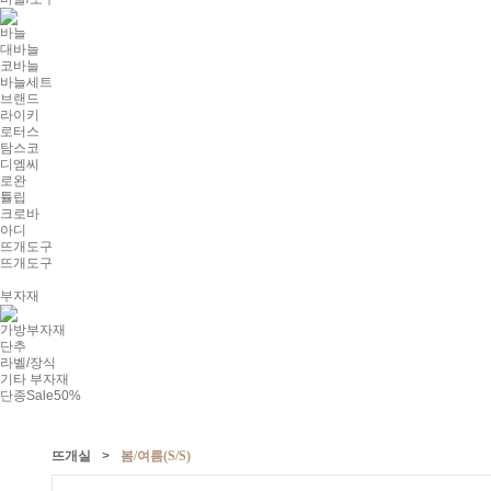
바늘
대바늘
코바늘
바늘세트
브랜드
라이키
로터스
탐스코
디엠씨
로완
튤립
크로바
아디
뜨개도구
뜨개도구
부자재
가방부자재
단추
라벨/장식
기타 부자재
단종Sale50%
뜨개실
>
봄/여름(S/S)