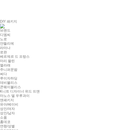
DIY 패키지
브랜드
디엠씨
노로
얀뜰리에
라마나
로완
베르제르 드 프랑스
마리 왈린
엘라래
주니퍼문팜
써다
루이자하딩
데비블리스
콘웨이블리스
K니트 디자이너 위드 뜨앤
마노스 델 우루과이
앤패키지
유아/베이비
성인/여자
성인/남자
소품
홈데코
연령/성별