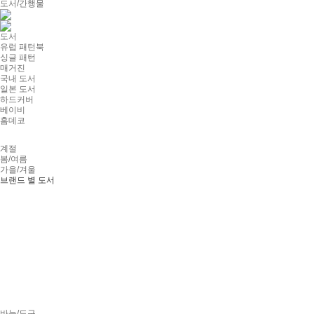
도서/간행물
도서
유럽 패턴북
싱글 패턴
매거진
국내 도서
일본 도서
하드커버
베이비
홈데코
계절
봄/여름
가을/겨울
브랜드 별 도서
바늘/도구