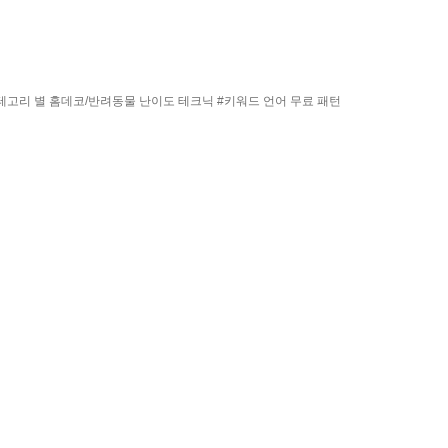
테고리 별
홈데코/반려동물
난이도
테크닉
#키워드
언어
무료 패턴