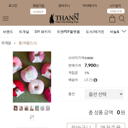
로그인
회원가입
장바구니
마이페이지
APP설치
0
10%+3%
+2000 P
브랜드
뜨개실
DIY 패키지
뜨앤PDF플랫폼
도서/매거진
바늘&도구
>
뜨개실
봄/여름(S/S)
소비자가격
9,800
7,900
판매가격
원
적립금
1%
배송비
(조건)
옵션
0
총 상품 금액
원
장바구니
매장주문