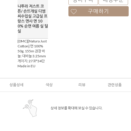
나투라 저스트 코
구매하기
튼/ 손뜨개실 디엠
씨수입실 고급실 프
랑스 면사 면 10
0% 순면 여름 실 털
실
[DMC][Natura Just
Cotton] 면 100%
50g, 155m 권장 바
늘: 대바늘 3.25mm
게이지: 27코*34단
Made in EU
상품상세
색상
리뷰
관련상품
상세 정보를 확대해 보실 수 있습니다.