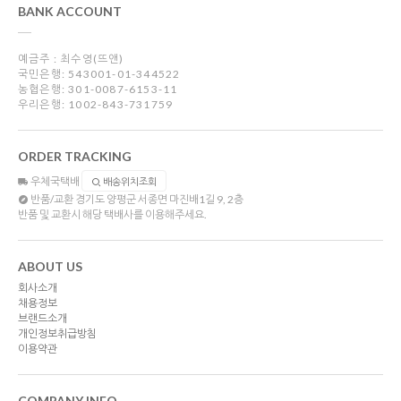
BANK ACCOUNT
예금주 : 최수영(뜨앤)
국민은행: 543001-01-344522
농협은행: 301-0087-6153-11
우리은행: 1002-843-731759
ORDER TRACKING
우체국택배
배송위치조회
반품/교환
경기도 양평군 서종면 마진배1길 9, 2층
반품 및 교환시 해당 택배사를 이용해주세요.
ABOUT US
회사소개
채용정보
브랜드소개
개인정보취급방침
이용약관
COMPANY INFO