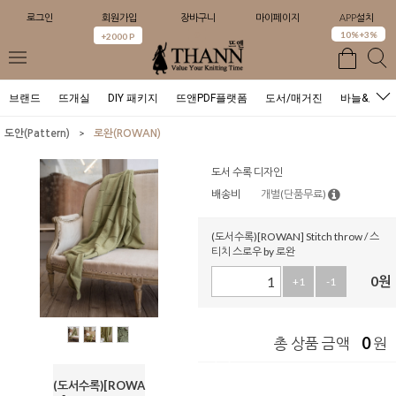
로그인
회원가입
장바구니
마이페이지
APP설치
0
10%+3%
+2000 P
브랜드
뜨개실
DIY 패키지
뜨앤PDF플랫폼
도서/매거진
바늘&도구
>
도안(Pattern)
로완(ROWAN)
도서 수록 디자인
배송비
개별(단품무료)
(도서수록)[ROWAN] Stitch throw / 스
티치 스로우 by 로완
0
원
+1
-1
0
총 상품 금액
원
(도서수록)[ROWA