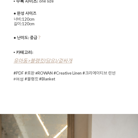
one size
• 수록 사이즈:
• 완성 사이즈
너비:120cm
길이:120cm
?
• 난이도: 중급
• 카테고리:
유아동>블랭킷(담요)/겉싸개
#PDF #로완
ROWAN
#Creative Linen #크리에이티브 린넨
#
#블랭킷 #Blanket
#여성