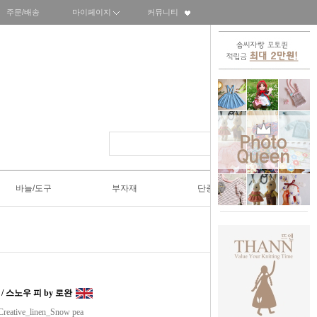
주문/배송
마이페이지
커뮤니티
바늘/도구
부자재
단종SALE50%
 / 스노우 피 by 로완
eative_linen_Snow pea