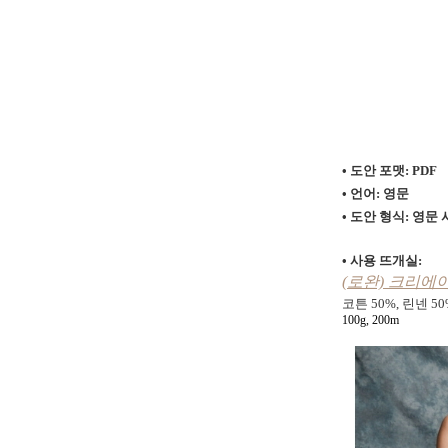
• 도안 포맷: PDF
• 언어: 영문
• 도안 형식:
영문 
• 사용 뜨개실:
(
로완) 크리에이티
코튼 50%, 린넨 50
100g, 200m