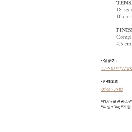
• 실 굵기:
워스티드(Worst
• 카테고리:
여성>가방
#PDF #로완
#
ROW
#여성
#Bag #가방