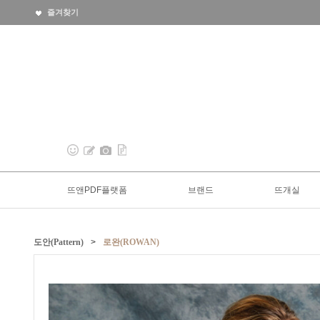
즐겨찾기
뜨앤PDF플랫폼
브랜드
뜨개실
도안(Pattern)
>
로완(ROWAN)