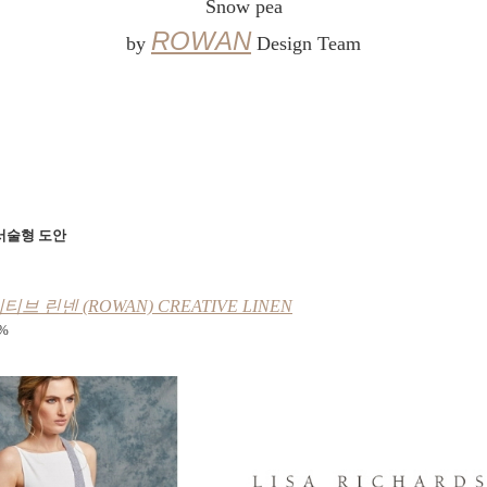
Snow pea
ROWAN
by
Design Team
서술형 도안
브 린넨 (ROWAN) CREATIVE LINEN
%