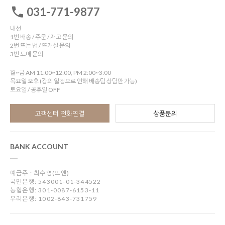
031-771-9877
내선
1번 배송 / 주문 / 재고 문의
2번 뜨는 법 / 뜨개실 문의
3번 도매 문의
월~금 AM 11:00~12:00, PM 2:00~3:00
목요일 오후 (강의 일정으로 인해 배송팀 상담만 가능)
토요일 / 공휴일 OFF
고객센터 전화연결
상품문의
BANK ACCOUNT
예금주 : 최수영(뜨앤)
국민은행: 543001-01-344522
농협은행: 301-0087-6153-11
우리은행: 1002-843-731759