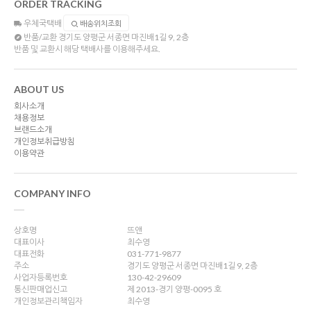
ORDER TRACKING
우체국택배
배송위치조회
반품/교환
경기도 양평군 서종면 마진배1길 9, 2층
반품 및 교환시 해당 택배사를 이용해주세요.
ABOUT US
회사소개
채용정보
브랜드소개
개인정보취급방침
이용약관
COMPANY INFO
상호명
뜨앤
대표이사
최수영
대표전화
031-771-9877
주소
경기도 양평군 서종면 마진배1길 9, 2층
사업자등록번호
130-42-29609
통신판매업신고
제 2013-경기 양평-0095 호
개인정보관리책임자
최수영