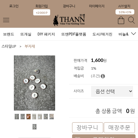
로그인
회원가입
장바구니
마이페이지
APP설치
0
10%+3%
+2000 P
브랜드
뜨개실
DIY 패키지
뜨앤PDF플랫폼
도서/매거진
바늘&도구
>
스타일UP
부자재
1,600
판매가격
원
적립금
1%
배송비
(조건)
사이즈
0
총 상품 금액
원
장바구니
매장주문