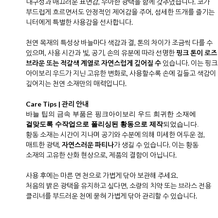
내구성과 매끄러운 표면감, 우아한 광택을 함께 갖추었습니다. 코가
부드럽게 흐르면서도 안정적인 제어감을 주어, 섬세한 뜨개를 즐기는
니터에게 특별한 사용감을 선사합니다.
천연 목재의 특성상 바늘마다 색감과 결, 톤의 차이가 조금씩 다를 수
있으며, 사용 시간과 빛, 공기, 손의 유분에 따라 선명한
핑크 톤이 로즈
브라운 또는 적갈색 계열로 자연스럽게 깊어질 수
있습니다. 이는 핑크
아이보리 우드가 지닌 고유한 변화로, 사용할수록 손에 길들고 색감이
깊어지는 천연 소재만의 매력입니다.
Care Tips | 관리 안내
바늘 팁의 금속 부품은 핑크아이보리 우드 희귀한 소재에
걸맞도록 수작업으로 폴리싱된 황동으로 제작
되었습니다.
황동 소재는 시간이 지나며 공기와 수분에 의해 미세한 어두운 점,
매트한 광택,
자연스러운 파티나
가 생길 수 있습니다. 이는 황동
소재의 고유한 산화 현상으로, 제품의 결함이 아닙니다.
사용 후에는 마른 면 천으로 가볍게 닦아 보관해 주세요.
처음의 밝은 광택을 유지하고 싶다면, 소량의 치약 또는 브라스 전용
클리너를 부드러운 천에 묻혀 가볍게 닦아 관리할 수 있습니다.