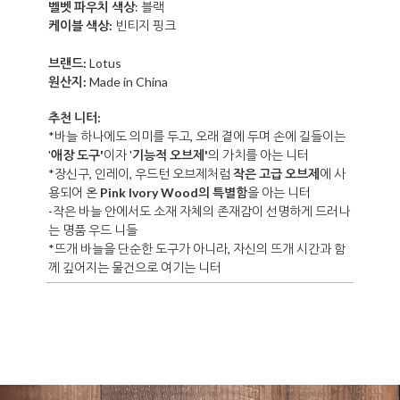
벨벳 파우치 색상
: 블랙
케이블 색상:
빈티지 핑크
브랜드:
Lotus
원산지:
Made in China
추천 니터:
*
바늘 하나에도 의미를 두고, 오래 곁에 두며 손에 길들이는
'
애장 도구'
이자 '
기능적 오브제'
의 가치를 아는 니터
*
장신구, 인레이, 우드턴 오브제처럼
작은 고급 오브제
에 사
용되어 온
Pink Ivory Wood의 특별함
을 아는 니터
-작은 바늘 안에서도 소재 자체의 존재감이 선명하게 드러나
는 명품 우드 니들
*뜨개 바늘을 단순한 도구가 아니라, 자신의 뜨개 시간과 함
께 깊어지는 물건으로 여기는 니터