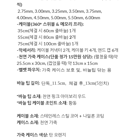
씩)
2.75mm, 3.00mm, 3.25mm, 3.50mm, 3.75mm,
4.00mm,
4.50mm, 5.00mm, 5.50mm, 6.00mm
-케이블
(3
60°
스위블 & 메모리 프리)
:
35
cm(체결 시 60cm 줄바늘) 1개
55cm(체결 시 80cm 줄바늘)
2
개
75cm(체결 시 100cm 줄바늘) 1개
-악세서리:
케이블 커넥터
2개, 케이블
키 4개, 엔드 캡 6개
-천연 가죽 케이스(단품 정가 15만원 상당):
(펼쳤을 때)
약
25.5cm x 30cm, (접었을 때) 약 13cm x 15cm
-벨벳 파우치:
가죽 케이스 보호 및, 바늘팁 닦는 용
바늘 팁
길이
:
단독_11.5cm, 체결 후_13cm(5인치)
*바늘 팁 소재:
천연 핑크 아이보리 우드
*바늘 팁 케이블 조인트 소재
: 황동
케이블 소재:
스테인레스 스틸 코어 + 나일론 코팅
케이스 소재:
천연 가죽
가죽 케이스 색상:
탄 오렌지