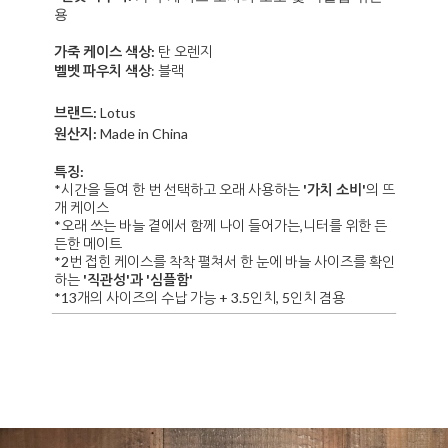
용
가죽 케이스 색상:
탄 오렌지
벨벳 파우치 색상
: 블랙
브랜드:
Lotus
원산지:
Made in China
특징:
*
시간을 들여 한 번 선택하고 오래 사용하는
'가치 소비'
의 뜨
개 케이스
*오래 쓰는 바늘 곁에서 함께 나이 들어가는,니터를 위한 든
든한 메이트
*2번 접힌 케이스를 착착 펼쳐서 한 눈에 바늘 사이즈를 확인
하는
'직관성'과 '심플함'
*13개의 사이즈의 수납 가능 + 3.5인치, 5인치 겸용