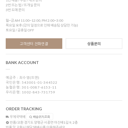
1번 배송 / 주문 / 재고 문의
2번 뜨는 법 / 뜨개실 문의
3번 도매 문의
월~금 AM 11:00~12:00, PM 2:00~3:00
목요일 오후 (강의 일정으로 인해 배송팀 상담만 가능)
토요일 / 공휴일 OFF
고객센터 전화연결
상품문의
BANK ACCOUNT
예금주 : 최수영(뜨앤)
국민은행: 543001-01-344522
농협은행: 301-0087-6153-11
우리은행: 1002-843-731759
ORDER TRACKING
우체국택배
배송위치조회
반품/교환
경기도 양평군 서종면 마진배1길 9, 2층
반품 및 교환시 해당 택배사를 이용해주세요.