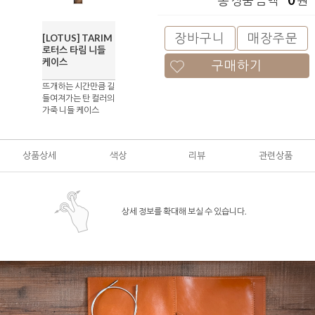
0
총 상품 금액
원
장바구니
매장주문
[LOTUS] TARIM
로터스 타림 니들
케이스
구매하기
뜨개하는 시간만큼 길
들여져가는 탄 컬러의
가죽 니들 케이스
상품상세
색상
리뷰
관련상품
상세 정보를 확대해 보실 수 있습니다.