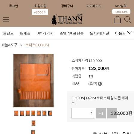
로그인
회원가입
장바구니
마이페이지
APP설치
0
10%+3%
+2000 P
브랜드
뜨개실
DIY 패키지
뜨앤PDF플랫폼
도서/매거진
바늘&도구
>
바늘&도구
로터스(LOTUS)
소비자가격
150,000
132,000
판매가격
원
적립금
1%
배송비
(조건)
[LOTUS] TARIM 로터스 타림 니들 케이
스
132,000
원
+1
-1