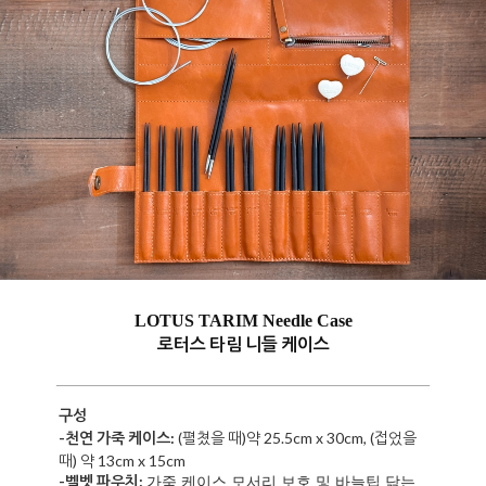
LOTUS TARIM Needle Case
로터스 타림 니들 케이스
구성
-천연 가죽 케이스:
(펼쳤을 때)
약 25.5cm x 30cm, (접었을
때) 약 13cm x 15cm
-벨벳 파우치:
가죽 케이스 모서리 보호 및 바늘팁 닦는