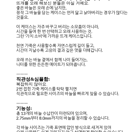
뜨개를 오래 해보신 분들은 아실 거예요.
좋은 바늘은 오래 손에 남지만,
정작 그 바늘을 담는 케이스는 먼저 닳고 낡아버리는 경우가 많다는
것을요.
이 케이스는 자주 바꾸고 버리는 소모품이 아니라,
시간을 들여 한 번 선택하고 오래 사용하는 것.
그런 '가치 소비'에 가까운 뜨개 케이스입니다.
천연 가죽은 사용할수록 자연스럽게 길이 들고,
시간이 지날수록 고유의 결과 깊은 멋을 더해갑니다.
오래 쓰는 바늘 곁에서 함께 나이 들어가는,
니터를 위한 든든한 메이트가 되어줍니다.
ㅡㅡㅡ
직관성&심플함:
복잡하지 않아요.
2번 접힌 가죽 케이스를 탁탁 펼치면
직관적으로 필요한 사이즈의 바늘을 빠르게 찾을 수 있습니다.
ㅡㅡㅡ
기능성:
총 13개의 바늘 수납칸이 마련되어 있으며,
2.75mm부터 8.0mm까지의 바늘을 정리할 수 있습니다.
각 바늘 사이즈는 가죽 표면에 압인 방식으로 새겨져 있어